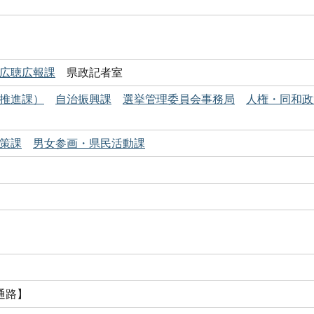
広聴広報課
県政記者室
推進課）
自治振興課
選挙管理委員会事務局
人権・同和政
策課
男女参画・県民活動課
通路】