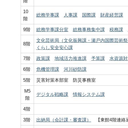
階
10
総務学事課
人事課
国際課
財産経営課
階
9階
総務学事課分室
総務事務集中課
税務課
文化芸術局（文化振興課・瀬戸内国際芸術祭
8階
くらし安全安心課
7階
政策課
地域活力推進課
予算課
水資源対
6階
危機管理課
河川砂防課
5階
災害対策本部室 防災事務室
M5
デジタル戦略課
情報システム課
階
4階
3階
出納局（会計課・審査課）
【東館4階連絡