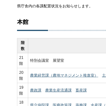
県庁舎内の各課配置状況をお知らせします。
本館
階
数
21
特別会議室 展望室
階
20
農業経営課（農地マネジメント推進室）
土
階
19
農政課
農業生産流通課
畜産課
階
18
県立病院課
医療政策課
薬務課
水産課（