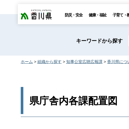
香川県
防災・安全
健康・福祉
子育て・
キーワードから探す
ホーム
>
組織から探す
>
知事公室広聴広報課
>
香川県につ
県庁舎内各課配置図