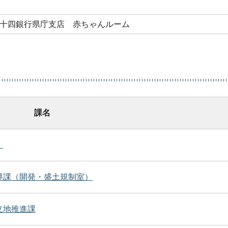
十四銀行県庁支店 赤ちゃんルーム
課名
）
導課（開発・盛土規制室）
立地推進課