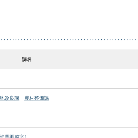
課名
地改良課
農村整備課
漁業調整室）