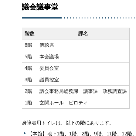
議会議事堂
階数
課名
6階
傍聴席
5階
本会議場
4階
委員会室
3階
議員控室
2階
議会事務局総務課 議事課 政務調査課
1階
玄関ホール ピロティ
身障者用トイレは、以下の階にあります。
【本館】地下1階、1階、2階、9階、11階、12階、1