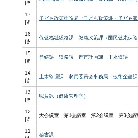
階
17
子ども政策推進局（子ども政策課・子ども家
階
16
保健福祉総務課
健康政策課（国民健康保険
階
15
営繕課
道路課
都市計画課
下水道課
階
14
土木監理課
収用委員会事務局
技術企画課
階
13
職員課（健康管理室）
階
12
大会議室 第1会議室 第2会議室 第3会議
階
11
秘書課