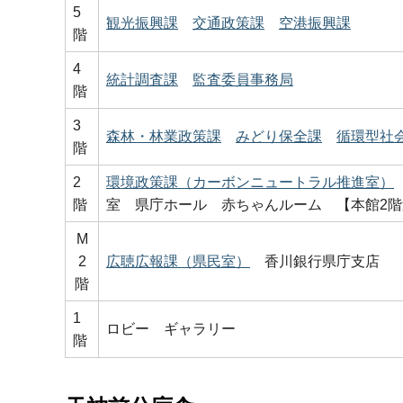
5
観光振興課
交通政策課
空港振興課
階
4
統計調査課
監査委員事務局
階
3
森林・林業政策課
みどり保全課
循環型社
階
2
環境政策課（カーボンニュートラル推進室）
階
室 県庁ホール 赤ちゃんルーム 【本館2
M
2
広聴広報課（県民室）
香川銀行県庁支店
階
1
ロビー ギャラリー
階