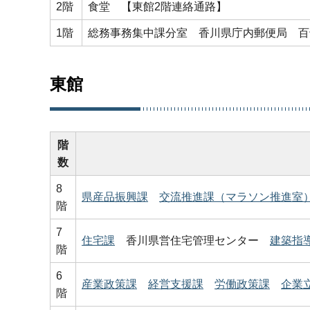
2階
食堂 【東館2階連絡通路】
1階
総務事務集中課分室 香川県庁内郵便局 百
東館
階
数
8
県産品振興課
交流推進課（マラソン推進室
階
7
住宅課
香川県営住宅管理センター
建築指
階
6
産業政策課
経営支援課
労働政策課
企業
階