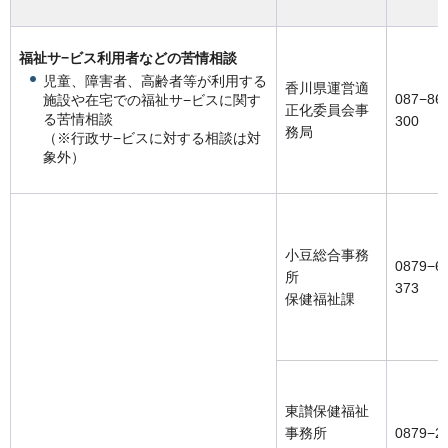
福祉サ−ビス利用者などの苦情相談
児童、障害者、高齢者等が利用する
香川県運営適
087−86
施設や在宅での福祉サ−ビスに関す
正化委員会事
る苦情相談
300
務局
（※行政サ−ビスに対する相談は対
象外）
小豆総合事務
0879−6
所
373
保健福祉課
東讃保健福祉
事務所
0879−2