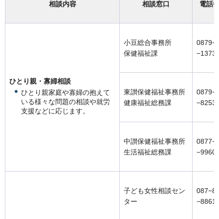
相談内容
相談窓口
電話
小豆総合事務所
0879−
保健福祉課
−1373
ひとり親・寡婦相談
東讃保健福祉事務所
0879−
ひとり親家庭や寡婦の抱えて
いる様々な問題の相談や就労
健康福祉総務課
−8253
支援などに応じます。
中讃保健福祉事務所
0877−
生活福祉総務課
−9960
子ども女性相談セン
087−8
ター
−8861