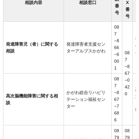
相談内容
相談窓口
X
番
番
号
号
08
7
−8
発達障害児（者）に関する
発達障害者支援セン
66
相談
ターアルプスかがわ
08
−6
7
00
−8
1
67
08
−0
7
42
かがわ総合リハビリ
−8
0
高次脳機能障害に関する相
テーション福祉セン
67
談
ター
−7
P
68
6
08
08
79
79