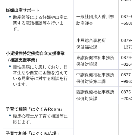
妊娠出産サポート
一般社団法人香川県
087−8
助産師等による妊娠や出産に
関する電話相談等を行いま
助産師会
−5588
す。
小豆総合事務所
0879−
保健福祉課
−1373
小児慢性特定疾病自立支援事業
東讃保健福祉事務所
0879−
（相談支援事業）
保健対策課
−8264
慢性疾病にり患しており、日
常生活や自立に困難を抱えて
中讃保健福祉事務所
0877−
いる児童等に対する相談を行
保健対策第二課
−9963
います。
西讃保健福祉事務所
0875−
保健対策課
−2052
子育て相談「はぐくみRoom」
臨床心理士が子育て相談等に
応じます。
子育て相談「はぐくみ広場」