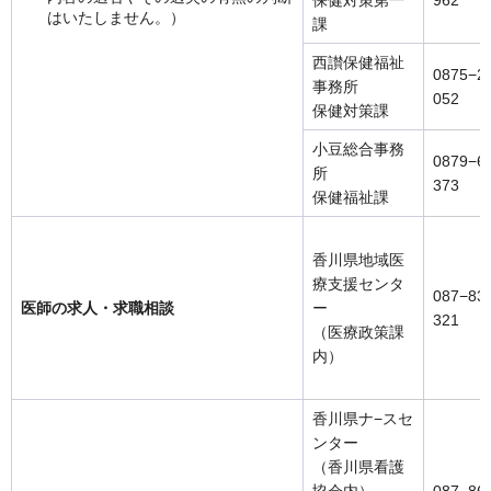
はいたしません。）
課
西讃保健福祉
0875−2
事務所
052
保健対策課
小豆総合事務
0879−6
所
373
保健福祉課
香川県地域医
療支援センタ
087−83
医師の求人・求職相談
ー
321
（医療政策課
内）
香川県ナ−スセ
ンター
（香川県看護
協会内）
087−86