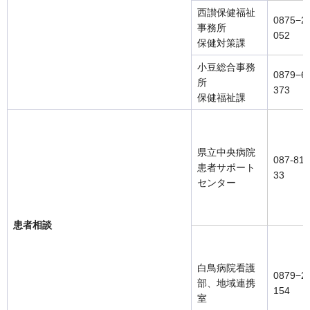
西讃保健福祉
0875−2
事務所
052
保健対策課
小豆総合事務
0879−6
所
373
保健福祉課
県立中央病院
087-811
患者サポート
33
センター
患者相談
白鳥病院看護
0879−2
部、地域連携
154
室