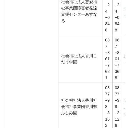
社会福祉法人恵愛福
−2
−2
祉事業団障害者発達
4
4
支援センターあすな
−0
−0
ろ
84
84
8
8
08
08
7
7
−8
−8
社会福祉法人香川こ
61
61
だま学園
−7
−7
62
36
1
8
08
08
77
77
社会福祉法人香川社
−9
−9
会福祉事業団香川県
8
8
ふじみ園
−3
−3
16
12
3
6