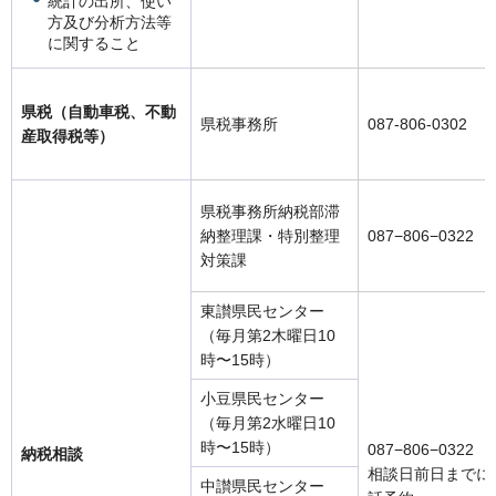
統計の出所、使い
方及び分析方法等
に関すること
県税（自動車税、不動
県税事務所
087-806-0302
産取得税等）
県税事務所納税部滞
納整理課・特別整理
087−806−0322
対策課
東讃県民センター
（毎月第2木曜日10
時〜15時）
小豆県民センター
（毎月第2水曜日10
時〜15時）
087−806−0322
納税相談
相談日前日までに
中讃県民センター