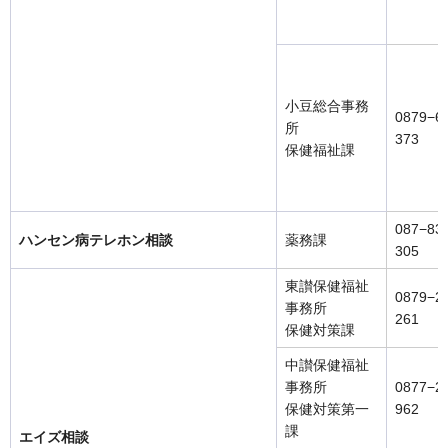
小豆総合事務
0879−6
所
373
保健福祉課
087−83
ハンセン病テレホン相談
薬務課
305
東讃保健福祉
0879−2
事務所
261
保健対策課
中讃保健福祉
事務所
0877−2
保健対策第一
962
課
エイズ相談