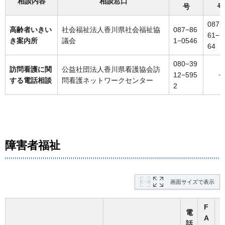
相談内容
相談窓口
号
号
087−
高齢者いきい
社会福祉法人香川県社会福祉協
087−86
61− 
き案内所
議会
1−0546
64
080−39
訪問看護に関
公益社団法人香川県看護協会訪
12−595
−
する電話相談
問看護ネットワークセンター
2
障害者福祉
画面サイズで表示
F
電
A
話