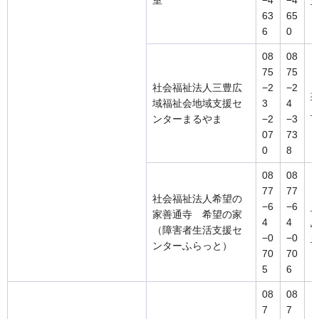
63
65
6
0
08
08
75
75
社会福祉法人三豊広
−2
−2
域福祉会地域支援セ
3
4
ンターまるやま
−2
−3
07
73
0
8
08
08
77
77
社会福祉法人希望の
−6
−6
家善通寺 希望の家
4
4
（障害者生活支援セ
−0
−0
ンターふらっと）
70
70
5
6
08
08
7
7