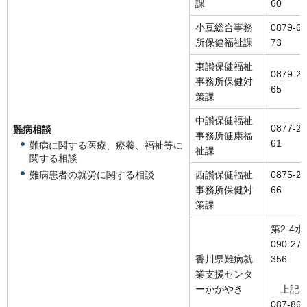
課
60
小豆総合事務
0879-62
所保健福祉課
73
東讃保健福祉
0879-29
事務所保健対
65
策課
中讃保健福祉
0877-24
難病相談
事務所健康福
61
難病に関する医療、療養、福祉等に
祉課
関する相談
西讃保健福祉
0875-25
難病患者の就労に関する相談
事務所保健対
6
策課
第2-4
090-278
香川県難病就
35
業支援センタ
ーかがやき
上記以
087-866