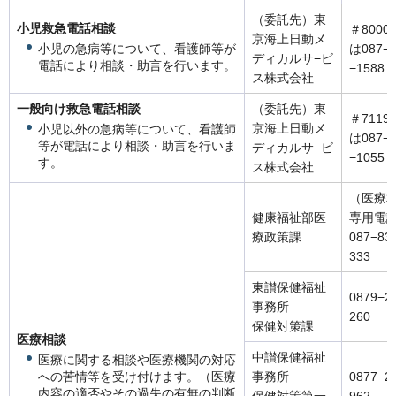
（委託先）東
小児救急電話相談
＃8000
京海上日動メ
小児の急病等について、看護師等が
は087−8
ディカルサ−ビ
電話により相談・助言を行います。
−1588
ス株式会社
一般向け救急電話相談
（委託先）東
＃7119
京海上日動メ
小児以外の急病等について、看護師
は087−8
等が電話により相談・助言を行いま
ディカルサ−ビ
−1055
す。
ス株式会社
（医療
健康福祉部医
専用電
療政策課
087−83
333
東讃保健福祉
0879−2
事務所
260
保健対策課
医療相談
中讃保健福祉
医療に関する相談や医療機関の対応
への苦情等を受け付けます。（医療
事務所
0877−2
内容の適否やその過失の有無の判断
保健対策第一
962