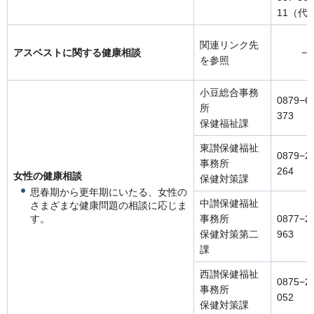
11（代
関連リンク先
アスベストに関する健康相談
−
を参照
小豆総合事務
0879−6
所
373
保健福祉課
東讃保健福祉
0879−2
事務所
264
女性の健康相談
保健対策課
思春期から更年期にいたる、女性の
中讃保健福祉
さまざまな健康問題の相談に応じま
す。
事務所
0877−2
保健対策第二
963
課
西讃保健福祉
0875−2
事務所
052
保健対策課