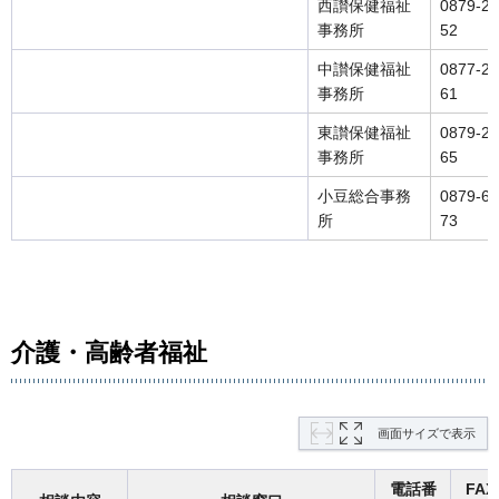
西讃保健福祉
0879-25
事務所
52
中讃保健福祉
0877-24
事務所
61
東讃保健福祉
0879-29
事務所
65
小豆総合事務
0879-62
所
73
介護・高齢者福祉
画面サイズで表示
電話番
FA