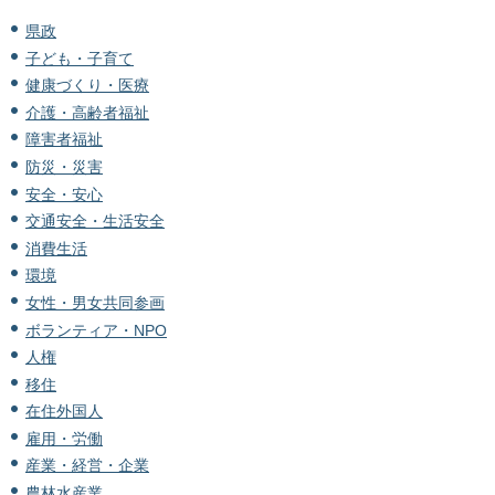
県政
子ども・子育て
健康づくり・医療
介護・高齢者福祉
障害者福祉
防災・災害
安全・安心
交通安全・生活安全
消費生活
環境
女性・男女共同参画
ボランティア・NPO
人権
移住
在住外国人
雇用・労働
産業・経営・企業
農林水産業