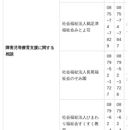
08
08
75
75
−7
−7
社会福祉法人鵜足津
4
4
福祉会みとよ荘
−7
−7
82
84
9
7
障害児等療育支援に関する
相談
08
08
79
79
−5
−5
社会福祉法人長尾福
2
2
祉会のぞみ園
−1
−1
72
72
7
8
08
08
79
79
社会福祉法人ひまわ
−6
−6
り福祉会すくすく教
2
2
室
−4
−4