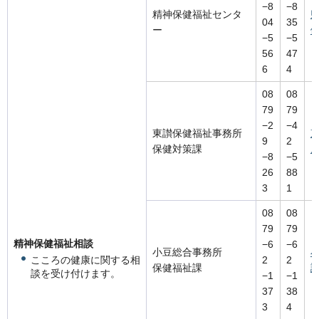
−8
−8
精神保健福祉センタ
04
35
ー
−5
−5
56
47
6
4
08
08
79
79
−2
−4
東讃保健福祉事務所
9
2
保健対策課
−8
−5
26
88
3
1
08
08
79
79
精神保健福祉相談
−6
−6
小豆総合事務所
こころの健康に関する相
2
2
保健福祉課
談
談を受け付けます。
−1
−1
37
38
3
4