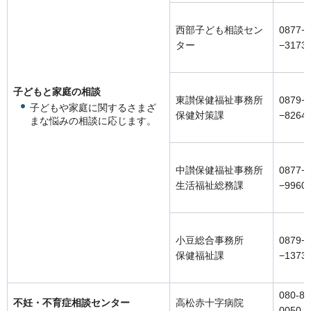
西部子ども相談セン
0877−
ター
−3173
子どもと家庭の相談
東讃保健福祉事務所
0879−
子どもや家庭に関するさまざ
保健対策課
−8264
まな悩みの相談に応じます。
中讃保健福祉事務所
0877−
生活福祉総務課
−9960
小豆総合事務所
0879−
保健福祉課
−1373
080-86
不妊・不育症相談センター
高松赤十字病院
0050