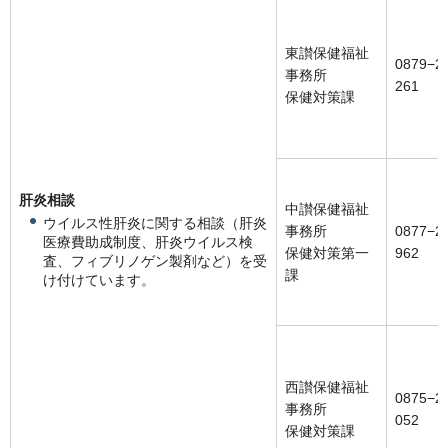
東讃保健福祉
0879−2
事務所
261
保健対策課
肝炎相談
中讃保健福祉
ウイルス性肝炎に関する相談（肝炎
事務所
0877−2
医療費助成制度、肝炎ウイルス検
保健対策第一
962
査、フィブリノゲン製剤など）を受
課
け付けています。
西讃保健福祉
0875−2
事務所
052
保健対策課