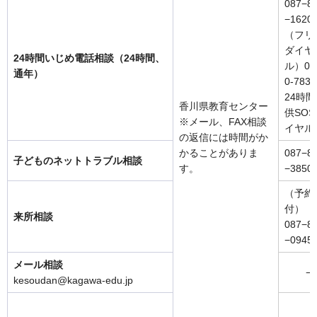
087−8
−1620
（フリ
ダイヤ
24時間いじめ電話相談（24時間、
ル）01
通年）
0-7831
24時
香川県教育センター
供SOS
※メール、FAX相談
イヤル
の返信には時間がか
かることがありま
087−8
子どものネットトラブル相談
す。
−3850
（予約
付）
来所相談
087−8
−0945
メール相談
−
kesoudan@kagawa-edu.jp