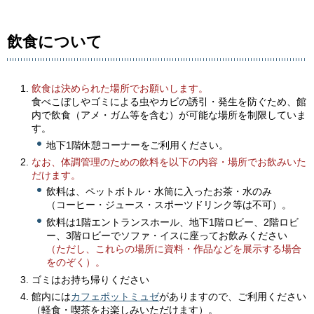
飲食について
飲食は決められた場所でお願いします。
食べこぼしやゴミによる虫やカビの誘引・発生を防ぐため、館
内で飲食（アメ・ガム等を含む）が可能な場所を制限していま
す。
地下1階休憩コーナーをご利用ください。
なお、体調管理のための飲料を以下の内容・場所でお飲みいた
だけます。
飲料は、ペットボトル・水筒に入ったお茶・水のみ
（コーヒー・ジュース・スポーツドリンク等は不可）。
飲料は1階エントランスホール、地下1階ロビー、2階ロビ
ー、3階ロビーでソファ・イスに座ってお飲みください
（ただし、これらの場所に資料・作品などを展示する場合
をのぞく）。
ゴミはお持ち帰りください
館内には
カフェポットミュゼ
がありますので、ご利用ください
（軽食・喫茶をお楽しみいただけます）。