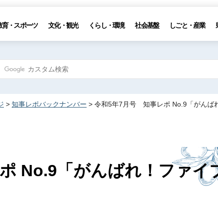
教育・スポーツ
文化・観光
くらし・環境
社会基盤
しごと・産業
ジ
>
知事レポバックナンバー
> 令和5年7月号 知事レポ No.9「がん
ポ No.9「がんばれ！ファイ