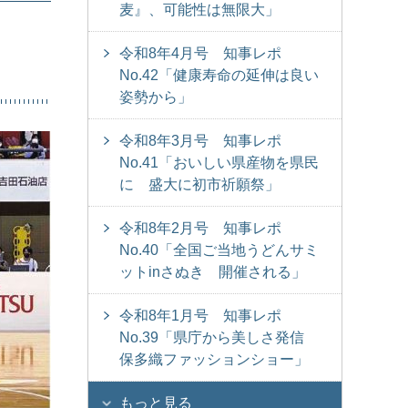
麦』、可能性は無限大」
令和8年4月号 知事レポ
No.42「健康寿命の延伸は良い
姿勢から」
令和8年3月号 知事レポ
No.41「おいしい県産物を県民
に 盛大に初市祈願祭」
令和8年2月号 知事レポ
No.40「全国ご当地うどんサミ
ットinさぬき 開催される」
令和8年1月号 知事レポ
No.39「県庁から美しさ発信
保多織ファッションショー」
もっと見る