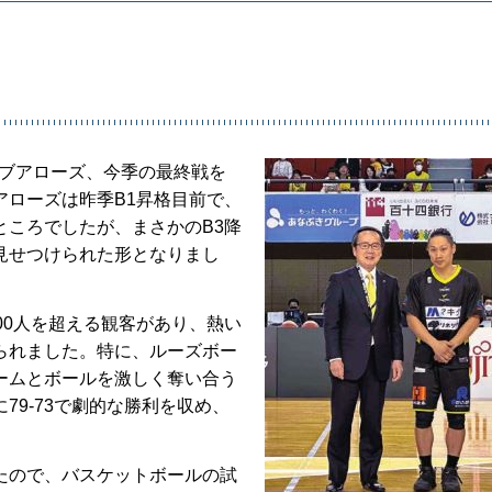
イブアローズ、今季の最終戦を
アローズは昨季B1昇格目前で、
ところでしたが、まさかのB3降
見せつけられた形となりまし
00人を超える観客があり、熱い
られました。特に、ルーズボー
ームとボールを激しく奪い合う
9-73で劇的な勝利を収め、
たので、バスケットボールの試