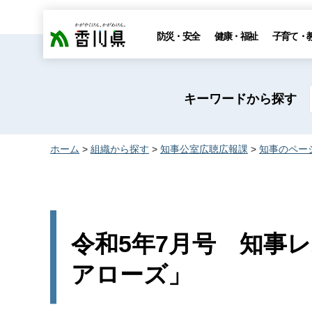
香川県
防災・安全
健康・福祉
子育て・
キーワードから探す
ホーム
>
組織から探す
>
知事公室広聴広報課
>
知事のペー
令和5年7月号 知事レ
アローズ」