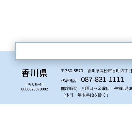
〒760-8570 香川県高松市番町四丁目
087-831-1111
代表電話 :
[ 法人番号 ]
開庁時間 : 月曜日～金曜日・午前8時3
8000020370002
（休日・年末年始を除く）