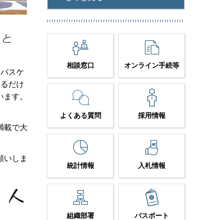
相談窓口
オンライン手続等
けバスケ
きるだけ
います。
よくある質問
採用情報
満載で大
願いしま
統計情報
入札情報
組織部署
パスポート