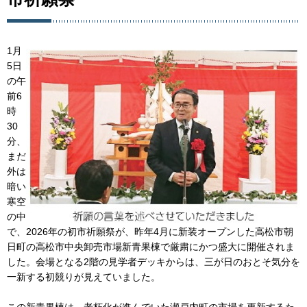
1月
5日
の午
前6
時
30
分、
まだ
外は
暗い
寒空
の中
で、2026年の初市祈願祭が、昨年4月に新装オープンした高松市朝
日町の高松市中央卸売市場新青果棟で厳粛にかつ盛大に開催されま
した。会場となる2階の見学者デッキからは、三が日のおとそ気分を
一新する初競りが見えていました。