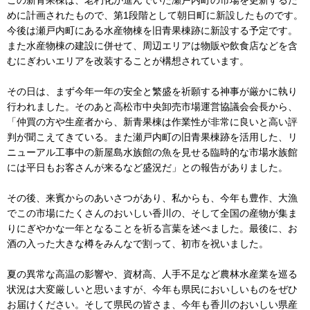
この新青果棟は、老朽化が進んでいた瀬戸内町の市場を更新するた
めに計画されたもので、第1段階として朝日町に新設したものです。
今後は瀬戸内町にある水産物棟を旧青果棟跡に新設する予定です。
また水産物棟の建設に併せて、周辺エリアは物販や飲食店などを含
むにぎわいエリアを改装することが構想されています。
その日は、まず今年一年の安全と繁盛を祈願する神事が厳かに執り
行われました。そのあと高松市中央卸売市場運営協議会会長から、
「仲買の方や生産者から、新青果棟は作業性が非常に良いと高い評
判が聞こえてきている。また瀬戸内町の旧青果棟跡を活用した、リ
ニューアル工事中の新屋島水族館の魚を見せる臨時的な市場水族館
には平日もお客さんが来るなど盛況だ」との報告がありました。
その後、来賓からのあいさつがあり、私からも、今年も豊作、大漁
でこの市場にたくさんのおいしい香川の、そして全国の産物が集ま
りにぎやかな一年となることを祈る言葉を述べました。最後に、お
酒の入った大きな樽をみんなで割って、初市を祝いました。
夏の異常な高温の影響や、資材高、人手不足など農林水産業を巡る
状況は大変厳しいと思いますが、今年も県民においしいものをぜひ
お届けください。そして県民の皆さま、今年も香川のおいしい県産