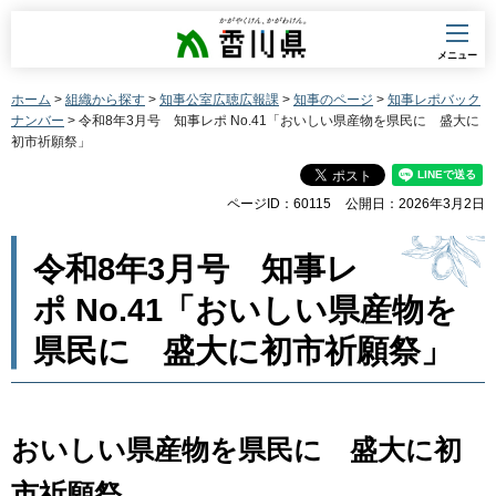
香川県
メニュー
ホーム
>
組織から探す
>
知事公室広聴広報課
>
知事のページ
>
知事レポバック
ナンバー
> 令和8年3月号 知事レポ No.41「おいしい県産物を県民に 盛大に
初市祈願祭」
ページID：60115
公開日：2026年3月2日
令和8年3月号 知事レ
ポ No.41「おいしい県産物を
県民に 盛大に初市祈願祭」
おいしい県産物を県民に 盛大に初
市祈願祭