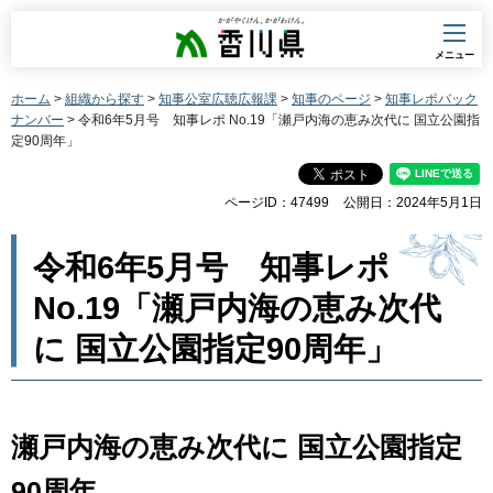
香川県
メニュー
ホーム
>
組織から探す
>
知事公室広聴広報課
>
知事のページ
>
知事レポバック
ナンバー
> 令和6年5月号 知事レポ No.19「瀬戸内海の恵み次代に 国立公園指
定90周年」
ページID：47499
公開日：2024年5月1日
令和6年5月号 知事レポ
No.19「瀬戸内海の恵み次代
に 国立公園指定90周年」
瀬戸内海の恵み次代に 国立公園指定
90周年