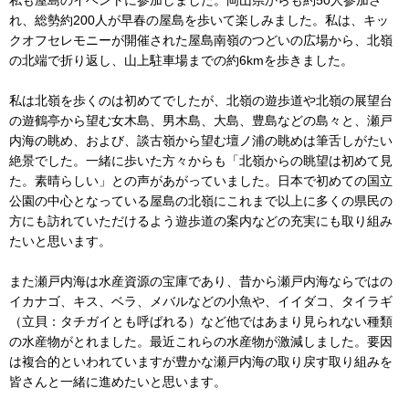
私も屋島のイベントに参加しました。岡山県からも約50人参加さ
れ、総勢約200人が早春の屋島を歩いて楽しみました。私は、キッ
クオフセレモニーが開催された屋島南嶺のつどいの広場から、北嶺
の北端で折り返し、山上駐車場までの約6kmを歩きました。
私は北嶺を歩くのは初めてでしたが、北嶺の遊歩道や北嶺の展望台
の遊鶴亭から望む女木島、男木島、大島、豊島などの島々と、瀬戸
内海の眺め、および、談古嶺から望む壇ノ浦の眺めは筆舌しがたい
絶景でした。一緒に歩いた方々からも「北嶺からの眺望は初めて見
た。素晴らしい」との声があがっていました。日本で初めての国立
公園の中心となっている屋島の北嶺にこれまで以上に多くの県民の
方にも訪れていただけるよう遊歩道の案内などの充実にも取り組み
たいと思います。
また瀬戸内海は水産資源の宝庫であり、昔から瀬戸内海ならではの
イカナゴ、キス、ベラ、メバルなどの小魚や、イイダコ、タイラギ
（立貝：タチガイとも呼ばれる）など他ではあまり見られない種類
の水産物がとれました。最近これらの水産物が激減しました。要因
は複合的といわれていますが豊かな瀬戸内海の取り戻す取り組みを
皆さんと一緒に進めたいと思います。