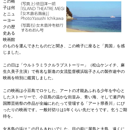
この椅
子は何
とニュ
ーヨー
クの歴
史ある
映画館
のものを運んできたものだと聞き、この椅子に座ると「異国」を感
じました。
この日は「ウルトラミラクルラブストーリー」（松山ケンイチ、麻
生久美子主演）で有名な新進の女流監督横浜聡子さんの製作途中の
映画を特別に鑑賞しました。
この映画は小豆島でロケした、アートの才能あふれる少年を中心と
したストーリーで、小豆島の温かな街並み、青い海、そして瀬戸内
国際芸術祭の作品が全編にわたって登場する「アート県香川」にぴ
ったりの映画です。一般封切りは1年くらい先だそうです。乞うご期
待を。
女木島の浜はこの日もきれいでした。目の前に屋島と大島、遠くに