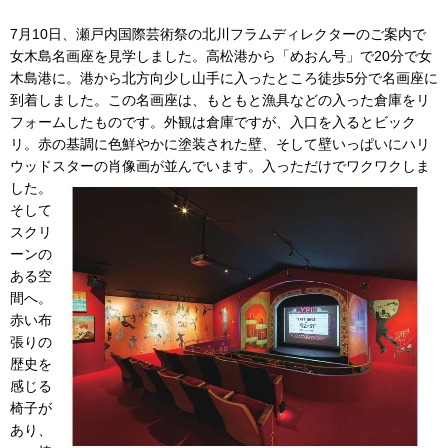
7月10日、瀬戸内国際芸術祭の北川フラムディレクターのご案内で
女木島名画座を見学しました。高松港から「めおん号」で20分で女
木島港に。港から北方向少し山手に入ったところ徒歩5分で名画座に
到着しました。この名画座は、もともと漁具などの入った倉庫をリ
フォームしたものです。外観は倉庫ですが、入口を入るとビック
リ。赤の基調に色鮮やかに塗装された壁、そして壁いっぱいにハリ
ウッドスターの肖像画が並んでいます。入った
だけでワクワクしま
した。
そして
スクリ
ーンの
ある空
間へ。
赤い布
張りの
歴史を
感じる
椅子が
あり、