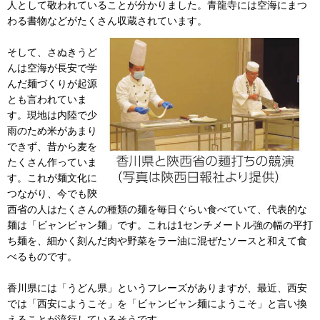
人として敬われていることが分かりました。青龍寺には空海にまつ
わる書物などがたくさん収蔵されています。
そして、さぬきうど
んは空海が長安で学
んだ麺づくりが起源
とも言われていま
す。現地は内陸で少
雨のため米があまり
できず、昔から麦を
たくさん作っていま
す。これが麺文化に
つながり、今でも陝
西省の人はたくさんの種類の麺を毎日ぐらい食べていて、代表的な
麺は「ビャンビャン麺」です。これは1センチメートル強の幅の平打
ち麺を、細かく刻んだ肉や野菜をラー油に混ぜたソースと和えて食
べるものです。
香川県には「うどん県」というフレーズがありますが、最近、西安
では「西安にようこそ」を「ビャンビャン麺にようこそ」と言い換
えることが流行しているそうです。