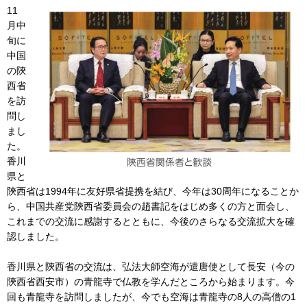
11
月中
旬に
中国
の陝
西省
を訪
問し
まし
た。
香川
県と
陝西省は1994年に友好県省提携を結び、今年は30周年になることか
ら、中国共産党陝西省委員会の趙書記をはじめ多くの方と面会し、
これまでの交流に感謝するとともに、今後のさらなる交流拡大を確
認しました。
香川県と陝西省の交流は、弘法大師空海が遣唐使として長安（今の
陝西省西安市）の青龍寺で仏教を学んだところから始まります。今
回も青龍寺を訪問しましたが、今でも空海は青龍寺の8人の高僧の1