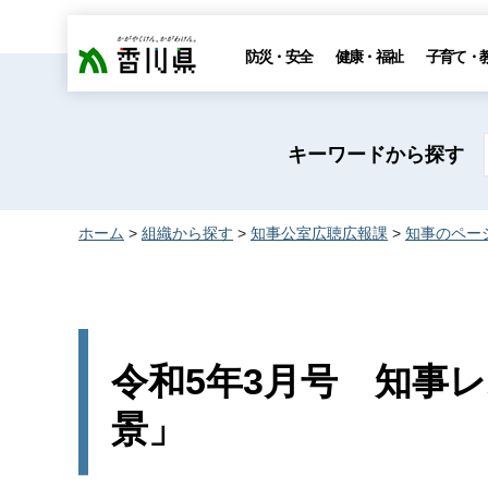
香川県
防災・安全
健康・福祉
子育て・
キーワードから探す
ホーム
>
組織から探す
>
知事公室広聴広報課
>
知事のペー
令和5年3月号 知事レ
景」