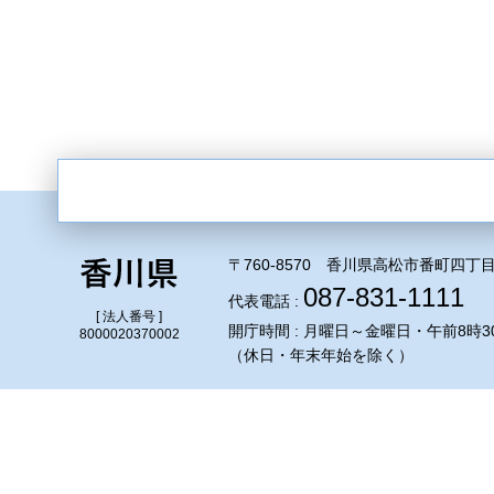
〒760-8570 香川県高松市番町四丁目
087-831-1111
代表電話 :
[ 法人番号 ]
開庁時間 : 月曜日～金曜日・午前8時3
8000020370002
（休日・年末年始を除く）