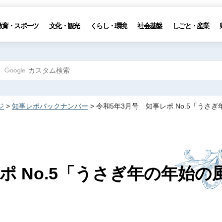
教育・スポーツ
文化・観光
くらし・環境
社会基盤
しごと・産業
ジ
>
知事レポバックナンバー
> 令和5年3月号 知事レポ No.5「うさ
ポ No.5「うさぎ年の年始の