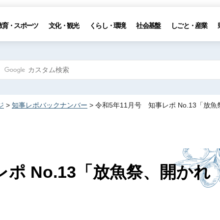
教育・スポーツ
文化・観光
くらし・環境
社会基盤
しごと・産業
ジ
>
知事レポバックナンバー
> 令和5年11月号 知事レポ No.13「放
ポ No.13「放魚祭、開かれ