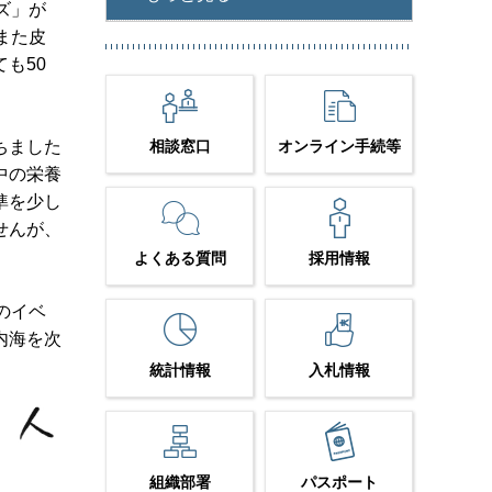
ズ」が
また皮
も50
ちました
相談窓口
オンライン手続等
中の栄養
準を少し
せんが、
よくある質問
採用情報
のイベ
内海を次
統計情報
入札情報
組織部署
パスポート