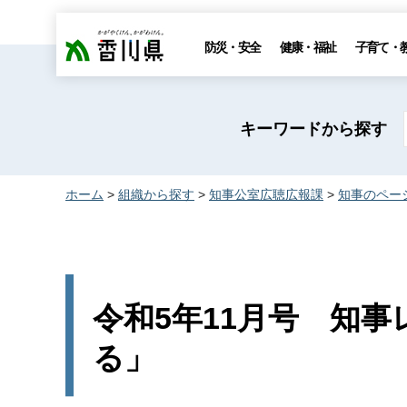
香川県
防災・安全
健康・福祉
子育て・
キーワードから探す
ホーム
>
組織から探す
>
知事公室広聴広報課
>
知事のペー
令和5年11月号 知事レ
る」