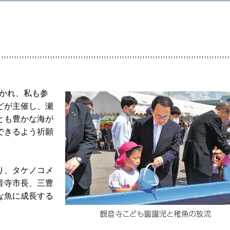
開かれ、私も参
どが主催し、瀬
とも豊かな海が
できるよう祈願
り、タケノコメ
音寺市長、三豊
な魚に成長する