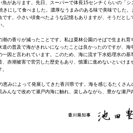
い魚があります。先日、スーパーで体長15センチくらいの「シ
塩焼きにして食べました。濃厚なうまみのある味で美味でした。
魚です。小さい頃食べたような記憶もありますが、そうだとして
い。
の潮の香りが減ったことです。私は栗林公園のそばで生まれ育
水道の普及で海がきれいになったことは良かったのですが、海
の一因と言われています。このため、海に流す下水処理水の基
昔、赤潮被害で苦労した歴史もあり、慎重に進めないといけま
す。
海の恵みによって発展してきた香川県です。海を感じるたくさん
民みんなで改めて瀬戸内海に触れ、楽しみながら、豊かな瀬戸