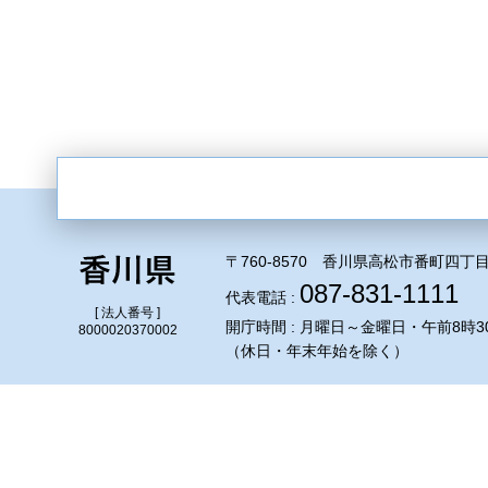
〒760-8570 香川県高松市番町四丁目
087-831-1111
代表電話 :
[ 法人番号 ]
開庁時間 : 月曜日～金曜日・午前8時3
8000020370002
（休日・年末年始を除く）