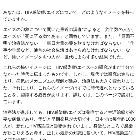
あなたは、HIV感染症/エイズについて、どのようなイメージを持っ
ていますか。
エイズの印象について聞いた最近の調査*によると、約半数の人が、
エイズが「死に至る病である」と回答しています。また、「原因不
明で治療法がない」「毎日大量の薬を飲まなければならない」「仕
事や学業など、通常の社会生活はあきらめなければならない」な
ど、怖いイメージをもつ人が、世代によらず多い結果でした。
これらの怖いイメージは、HIV感染症/エイズへの研究がまだ十分で
なかった時代に広まったものです。しかし、現代では研究の進歩に
より、病気のメカニズムの理解が進み、治療法も大きく変わりまし
た。それにより、これらのイメージはすでに時代遅れとなっている
ことを、認識する必要があります。詳しくは、このページで説明し
ています。
治療法が進歩しても、HIV感染症/エイズは発症すると生涯治療が必
要な病気であり、予防と早期発見が大切です。日本では毎年約1000
人が、新たにHIV感染症と診断されています。身近なところで感染
が起こりえると考え、正しい最新の知識に基づいて、HIV感染症/エ
イズを理解しましょう。