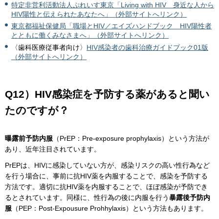
特定非営利活動法人ぷれいす東京「Living with HIV 身近な人から
HIV陽性と伝えられたあなたへ」（外部サイトへリンク）
東京都福祉保健局「職場とHIV／エイズハンドブック HIV陽性者
とともに働くみなさまへ」（外部サイトへリンク）
〈歯科医療従事者向け〉
HIV感染者の歯科治療ガイドブック01版
（外部サイトへリンク）
Q12）HIV感染症を予防する薬があると聞い
たのですが？
曝露前予防内服
（PrEP：Pre-exposure prophylaxis）という方法が
あり、近年注目されています。
PrEPは、HIVに感染していない方が、感染リスクの高い性行為など
を行う場合に、事前に抗HIV薬を内服することで、感染を予防する
方法です。適切に抗HIV薬を内服することで、ほぼ感染が予防でき
るとされています。同様に、性行為の後に内服を行う
暴露後予防内
服
（PEP：Post-Expousure Prohhylaxis）という方法もあります。