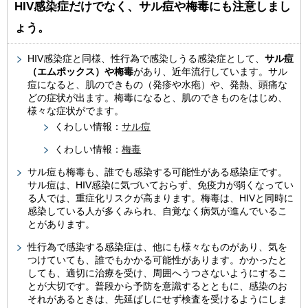
HIV感染症だけでなく、サル痘や梅毒にも注意しまし
ょう。
HIV感染症と同様、性行為で感染しうる感染症として、
サル痘
（エムポックス）や梅毒
があり、近年流行しています。サル
痘になると、肌のできもの（発疹や水疱）や、発熱、頭痛な
どの症状が出ます。梅毒になると、肌のできものをはじめ、
様々な症状がでます。
くわしい情報：
サル痘
くわしい情報：
梅毒
サル痘も梅毒も、誰でも感染する可能性がある感染症です。
サル痘は、HIV感染に気づいておらず、免疫力が弱くなってい
る人では、重症化リスクが高まります。梅毒は、HIVと同時に
感染している人が多くみられ、自覚なく病気が進んでいるこ
とがあります。
性行為で感染する感染症は、他にも様々なものがあり、気を
つけていても、誰でもかかる可能性があります。かかったと
しても、適切に治療を受け、周囲へうつさないようにするこ
とが大切です。普段から予防を意識するとともに、感染のお
それがあるときは、先延ばしにせず検査を受けるようにしま