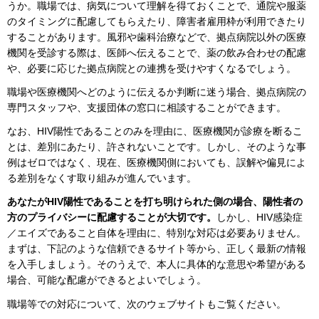
うか。職場では、病気について理解を得ておくことで、通院や服薬
のタイミングに配慮してもらえたり、障害者雇用枠が利用できたり
することがあります。風邪や歯科治療などで、拠点病院以外の医療
機関を受診する際は、医師へ伝えることで、薬の飲み合わせの配慮
や、必要に応じた拠点病院との連携を受けやすくなるでしょう。
職場や医療機関へどのように伝えるか判断に迷う場合、拠点病院の
専門スタッフや、支援団体の窓口に相談することができます。
なお、HIV陽性であることのみを理由に、医療機関が診療を断るこ
とは、差別にあたり、許されないことです。しかし、そのような事
例はゼロではなく、現在、医療機関側においても、誤解や偏見によ
る差別をなくす取り組みが進んでいます。
あなたがHIV陽性であることを打ち明けられた側の場合、陽性者の
方のプライバシーに配慮することが大切です。
しかし、HIV感染症
／エイズであること自体を理由に、特別な対応は必要ありません。
まずは、下記のような信頼できるサイト等から、正しく最新の情報
を入手しましょう。そのうえで、本人に具体的な意思や希望がある
場合、可能な配慮ができるとよいでしょう。
職場等での対応について、次のウェブサイトもご覧ください。