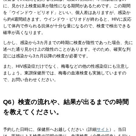
に、見かけ上検査結果が陰性になる期間があるためです。この期間
を「ウインドウ・ピリオド」といい、個人差はありますが、感染か
ら約4週間続きます。ウインドウ・ピリオドが終わると、HIVに反応
して体内で作られる抗体が十分な量になるので、検査で検出できる
確率が高くなります。
しかし、感染から3カ月までの時期に検査が陰性であった場合、先に
述べた通り見かけ上の陰性のことがあります。そのため、確実な判
定には感染から3カ月以降の検査が必要です。
また、HIV感染症だけでなく、梅毒などの他の性感染症にも注意し
ましょう。東讃保健所では、梅毒の血液検査も実施していますの
で、お問い合わせください。
Q6）検査の流れや、結果が出るまでの時間
を教えてください。
予約した日時に、保健所へお越しください（詳細
サイト
）。当日
は、医師による検査の説明の後に、血液検査（少量の採血）を行い