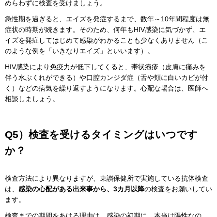
めらわずに検査を受けましょう。
急性期を過ぎると、エイズを発症するまで、数年～10年間程度は無
症状の時期が続きます。そのため、何年もHIV感染に気づかず、エ
イズを発症してはじめて感染がわかることも少なくありません（こ
のような例を「いきなりエイズ」といいます）。
HIV感染により免疫力が低下してくると、帯状疱疹（皮膚に痛みを
伴う水ぶくれができる）や口腔カンジダ症（舌や頬に白いカビが付
く）などの病気を繰り返すようになります。心配な場合は、医師へ
相談しましょう。
Q5）検査を受けるタイミングはいつです
か？
検査方法により異なりますが、東讃保健所で実施している抗体検査
は、
感染の心配がある出来事から、3カ月以降
の検査をお願いしてい
ます。
検査までの期間をあける理由は、感染の初期に、本当は陽性なの