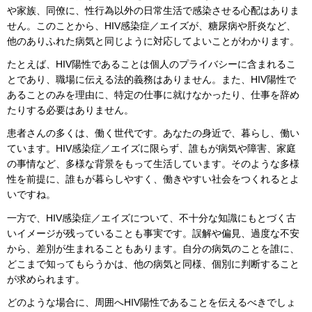
や家族、同僚に、性行為以外の日常生活で感染させる心配はありま
せん。このことから、HIV感染症／エイズが、糖尿病や肝炎など、
他のありふれた病気と同じように対応してよいことがわかります。
たとえば、HIV陽性であることは個人のプライバシーに含まれるこ
とであり、職場に伝える法的義務はありません。また、HIV陽性で
あることのみを理由に、特定の仕事に就けなかったり、仕事を辞め
たりする必要はありません。
患者さんの多くは、働く世代です。あなたの身近で、暮らし、働い
ています。HIV感染症／エイズに限らず、誰もが病気や障害、家庭
の事情など、多様な背景をもって生活しています。そのような多様
性を前提に、誰もが暮らしやすく、働きやすい社会をつくれるとよ
いですね。
一方で、HIV感染症／エイズについて、不十分な知識にもとづく古
いイメージが残っていることも事実です。誤解や偏見、過度な不安
から、差別が生まれることもあります。自分の病気のことを誰に、
どこまで知ってもらうかは、他の病気と同様、個別に判断すること
が求められます。
どのような場合に、周囲へHIV陽性であることを伝えるべきでしょ