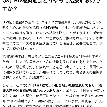
Q8）HIV感染症はどうやって治療するので
すか？
HIV感染症治療の基本は、ウイルスの増殖を抑え、免疫力の低下を
防ぐための内服薬物治療（
抗HIV療法
）です。抗HIV療法により、エ
イズへの進行を防ぎ、他者への感染を防ぐことができます。感染か
らの期間に関わらず、すべての患者さんで推奨されています。診断
時にすでにエイズの合併症を生じている場合は、必要に応じて、併
せて治療が行われます。
抗HIV療法では、異なるメカニズムの2～3種類の薬剤を併せて使う
ため、これまでは毎日たくさんの錠剤を飲む必要がありました。そ
のため、薬を飲むたびに病気のことを思い出してしまう、周囲の人
に治療を受けていることが知られてしまうなど、患者さんの精神的
負担が大きいことが課題でした。
しかし、近年では
1日1回1錠でよい配合剤が複数普及しており、治
療の精神的負担が軽減されつつあります
。加えて、注射薬*も一定の
条件を満たした場合に使用可能となり、この場合は1カ月または2カ
月に1回の注射でよく、治療の幅が広がっています。今後も、より少
ない服薬回数・錠数で済む治療選択肢の登場が期待されます。