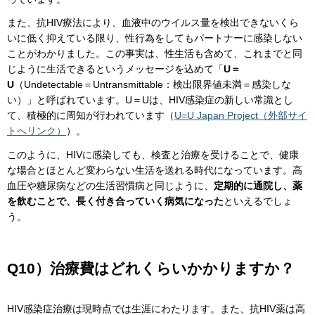
また、抗HIV療法により、血液中のウイルス量を検出できないくら
いに低く抑えている限り、性行為をしてもパートナーに感染しない
ことがわかりました。この事実は、性生活も含めて、これまでと同
じように生活できるというメッセージを込めて「
U＝
U
（Undetectable＝Untransmittable：検出限界値未満＝感染しな
い）」と呼ばれています。U＝Uは、HIV感染症の新しい常識とし
て、積極的に周知が行われています（
U=U Japan Project（外部サイ
トへリンク）
）。
このように、HIVに感染しても、検査と治療を受けることで、健康
な場合とほとんど変わらない生活を送れる時代になっています。高
血圧や糖尿病などの生活習慣病と同じように、
定期的に通院し、薬
を飲むことで、長く付き合っていく病気になった
といえるでしょ
う。
Q10）治療費はどれくらいかかりますか？
HIV感染症治療は現時点では生涯にわたります。また、抗HIV薬は高