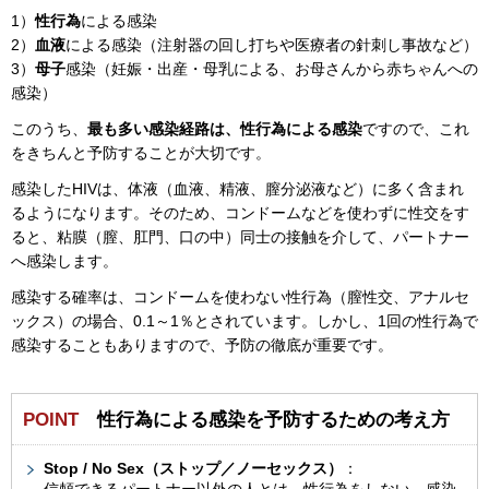
1）
性行為
による感染
2）
血液
による感染（注射器の回し打ちや医療者の針刺し事故など）
3）
母子
感染（妊娠・出産・母乳による、お母さんから赤ちゃんへの
感染）
このうち、
最も多い感染経路は、性行為による感染
ですので、これ
をきちんと予防することが大切です。
感染したHIVは、体液（血液、精液、膣分泌液など）に多く含まれ
るようになります。そのため、コンドームなどを使わずに性交をす
ると、粘膜（膣、肛門、口の中）同士の接触を介して、パートナー
へ感染します。
感染する確率は、コンドームを使わない性行為（膣性交、アナルセ
ックス）の場合、0.1～1％とされています。しかし、1回の性行為で
感染することもありますので、予防の徹底が重要です。
POINT
性行為による感染を予防するための考え方
Stop / No Sex（ストップ／ノーセックス）
：