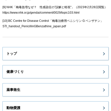
[9] NHK「梅毒急増なぜ？ 性感染症の"誤解と軽視"」（2023年2月28日閲覧）
https://www.nhk.or.jp/gendai/comment/0029/topic103.html
[10] BC Centre for Disease Control「梅毒治療用ペニシリン G ベンザチン」
STI_handout_PenicillinGBenzathine_japan.pdf
トップ
健康づくり
薬事衛生
動物愛護