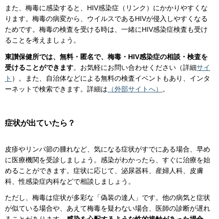
また、梅毒に感染すると、HIV感染症（リンク）にかかりやすくな
ります。梅毒の病変から、ウイルスであるHIVが侵入しやすくなる
ためです。梅毒の検査を受ける時は、一緒にHIV感染症検査も受け
ることを考えましょう。
東讃保健所では、無料・匿名で、梅毒・HIV感染症の相談・検査を
受けることができます
。お気軽にお問い合わせください（詳細
サイ
ト
）。また、自治体などによる無料の検査イベントもあり、インタ
ーネットで検索できます。詳細は
（外部サイトへ）
。
症状が出ていたら？
皮疹やリンパ節の腫れなど、気になる症状がすでにある場合、早め
に医療機関を受診しましょう。感染がわかったら、すぐに治療を始
めることができます。症状に応じて、泌尿器科、産婦人科、皮膚
科、性感染症内科などで相談しましょう。
ただし、梅毒は症状が多彩な「偽装の達人」です。他の病気と症状
が似ている場合や、あえて梅毒を疑わない場合、医師の診断が遅れ
ることがあります。
感染を心配するような性的接触があった場合