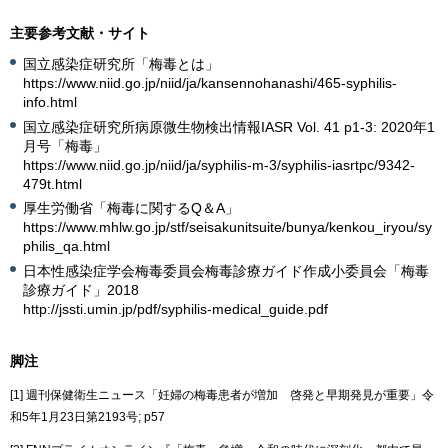
主要参考文献・サイト
国立感染症研究所「梅毒とは」
https://www.niid.go.jp/niid/ja/kansennohanashi/465-syphilis-
info.html
国立感染症研究所病原微生物検出情報IASR Vol. 41 p1-3: 2020年1
月号「梅毒」
https://www.niid.go.jp/niid/ja/syphilis-m-3/syphilis-iasrtpc/9342-
479t.html
厚生労働省「梅毒に関するQ＆A」
https://www.mhlw.go.jp/stf/seisakunitsuite/bunya/kenkou_iryou/sy
philis_qa.html
日本性感染症学会梅毒委員会梅毒診療ガイド作成小委員会「梅毒
診療ガイド」2018
http://jssti.umin.jp/pdf/syphilis-medical_guide.pdf
脚注
[1] 週刊保健衛生ニュース「妊婦の梅毒患者が増加 啓発と早期発見が重要」令
和5年1月23日第2193号; p57