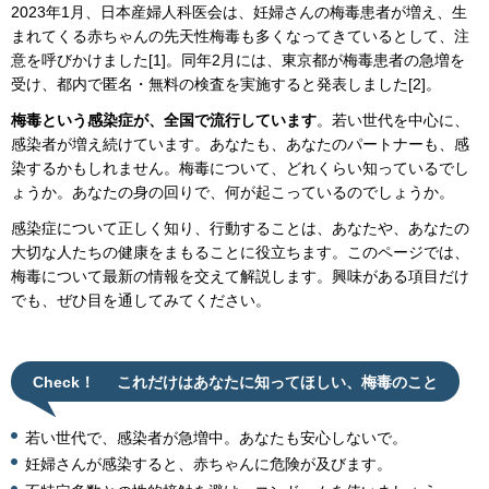
2023年1月、日本産婦人科医会は、妊婦さんの梅毒患者が増え、生
まれてくる赤ちゃんの先天性梅毒も多くなってきているとして、注
意を呼びかけました[1]。同年2月には、東京都が梅毒患者の急増を
受け、都内で匿名・無料の検査を実施すると発表しました[2]。
梅毒という感染症が、全国で流行しています
。若い世代を中心に、
感染者が増え続けています。あなたも、あなたのパートナーも、感
染するかもしれません。梅毒について、どれくらい知っているでし
ょうか。あなたの身の回りで、何が起こっているのでしょうか。
感染症について正しく知り、行動することは、あなたや、あなたの
大切な人たちの健康をまもることに役立ちます。このページでは、
梅毒について最新の情報を交えて解説します。興味がある項目だけ
でも、ぜひ目を通してみてください。
Check！
これだけはあなたに知ってほしい、梅毒のこと
若い世代で、感染者が急増中。あなたも安心しないで。
妊婦さんが感染すると、赤ちゃんに危険が及びます。