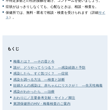
不特定多数との性的接触を避け、コンドームを使いましょう。
症状がはっきりしなくても、心配なときは、相談・検査を。
保健所では、無料・匿名で相談・検査を受けられます（詳細
サイ
ト
）。
もくじ
梅毒とは？ ―その昔と今
誰が、どうやってうつる？ ―感染経路と予防
感染したら、すぐ気づく？ ―症状
感染を調べる方法 ―検査と診断
妊婦さんの感染は、赤ちゃんにリスクが！ ―先天性梅毒
感染がわかったら ―治療
おわりに／主要参考文献・サイト／脚注
東讃保健所のHIV・梅毒検査のご案内