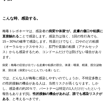
こんな時、感染する。
梅毒トレポネーマは、感染者の
病変や体液*が、皮膚の傷口や粘膜に
直接触れる
ことで感染します。感染力は強く、1回の性行為でも、
15～30%の確率で感染します。性器だけでなく、口やのどの粘膜
（オーラルセックスやキス）、肛門や直腸の粘膜（アナルセック
ス）からも感染するため、コンドームだけでは防げない場合があり
ます。
病変：梅毒の症状が出ている皮膚や粘膜の部分。体液：唾液、精液、腟分泌物
液、浸出液（病変からにじんでいる液）など。
では、どんな人が梅毒に感染しやすいのでしょうか。不特定多数と
の性的接触の機会がある人は、当然リスクが高くなります。しか
し、感染者の約20％で、パートナーは特定の1人だけだったという
報告もあります[5]。
性的接触の機会があれば、誰でも感染リスクが
ある
、と考えるべきです。