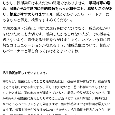
しかし、性感染症は本人だけの問題ではありません。
早期梅毒の場
合、診断から1年以内に性的接触をもった相手にも、感染リスクがあ
り、検査がすすめられます
[10]。感染がわかったら、パートナーに
もきちんと伝え、検査をすすめてください。
早期の発見・治療は、病気の進行を防ぐだけでなく、感染の拡がり
を絶つためにも大切です。感染したかもしれない人が、その機会を
逃さないよう、責任ある行動を心がけましょう。いざという時に適
切なコミュニケーションが取れるよう、性感染症について、普段か
らパートナーと話し合っておけるとよいですね。
抗生物質は正しく使いましょう。
梅毒など、細菌によって起こる性感染症には、抗生物質が有効です。抗生物質
はとても頼りになる薬ですが、正しく使わないと、悪い影響が出てしまいま
す。たとえば、薬の飲み方が間違っていると、病気の治りが悪くなったり、薬
が効かない耐性菌に変化したりすることがあります（薬剤耐性）。梅毒には、
今のところペニシリンがよく効きますが、他の性感染症では耐性菌が増えてい
ます[8]。梅毒も将来どうなるかはわかりません。抗生物質を処方されたら、医