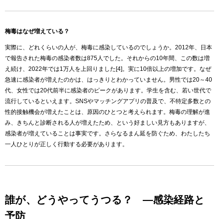
梅毒はなぜ増えている？
実際に、どれくらいの人が、梅毒に感染しているのでしょうか。2012年、日本
で報告された梅毒の感染者数は875人でした。それからの10年間、この数は増
え続け、2022年では1万人を上回りました[4]。実に10倍以上の増加です。なぜ
急速に感染者が増えたのかは、はっきりとわかっていません。男性では20～40
代、女性では20代前半に感染者のピークがあります。学生を含む、若い世代で
流行しているといえます。SNSやマッチングアプリの普及で、不特定多数との
性的接触機会が増えたことは、原因のひとつと考えられます。梅毒の理解が進
み、きちんと診断される人が増えたため、という好ましい見方もありますが、
感染者が増えていることは事実です。さらなるまん延を防ぐため、わたしたち
一人ひとりが正しく行動する必要があります。
誰が、どうやってうつる？ ―感染経路と
予防