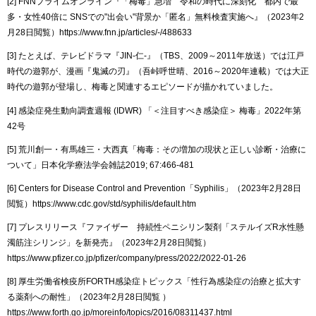
[2] FNNプライムオンライン『「梅毒」急増 令和の時代に深刻化 都内で最
多・女性40倍に SNSでの"出会い"背景か「匿名」無料検査実施へ』（2023年2
月28日閲覧）https://www.fnn.jp/articles/-/488633
[3] たとえば、テレビドラマ『JIN-仁-』（TBS、2009～2011年放送）では江戸
時代の遊郭が、漫画『鬼滅の刃』（吾峠呼世晴、2016～2020年連載）では大正
時代の遊郭が登場し、梅毒と関連するエピソードが描かれていました。
[4] 感染症発生動向調査週報 (IDWR) 「＜注目すべき感染症＞ 梅毒」2022年第
42号
[5] 荒川創一・有馬雄三・大西真「梅毒：その増加の現状と正しい診断・治療に
ついて」日本化学療法学会雑誌2019; 67:466-481
[6] Centers for Disease Control and Prevention「Syphilis」（2023年2月28日
閲覧）https://www.cdc.gov/std/syphilis/default.htm
[7] プレスリリース『ファイザー 持続性ペニシリン製剤「ステルイズR水性懸
濁筋注シリンジ」を新発売』（2023年2月28日閲覧）
https://www.pfizer.co.jp/pfizer/company/press/2022/2022-01-26
[8] 厚生労働省検疫所FORTH感染症トピックス「性行為感染症の治療と拡大す
る薬剤への耐性」（2023年2月28日閲覧 ）
https://www.forth.go.jp/moreinfo/topics/2016/08311437.html