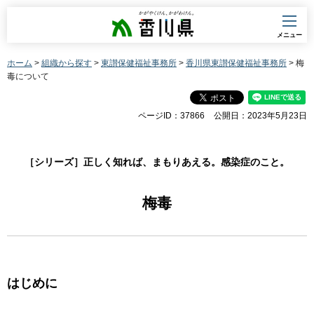
香川県
メニュー
ホーム
>
組織から探す
>
東讃保健福祉事務所
>
香川県東讃保健福祉事務所
> 梅
毒について
ページID：37866
公開日：2023年5月23日
［シリーズ］正しく知れば、まもりあえる。感染症のこと。
梅毒
はじめに