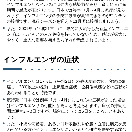
インフルエンザウイルスには強力な感染力があり、多くに人に短
期間で感染が広がります。日本では毎年11月～4月に流行が見ら
れます。インフルエンザの予防に効果が期待できるのがワクチン
の接種です。流行シーズンを迎える11月頃に接種しましょう。
また、2009年（平成21年）に世界的に大流行した新型インフルエ
ンザは、ほとんどの人が免疫を持っていないため、感染が拡大し
やすく、重大な影響を与えるおそれが懸念されています。
インフルエンザの症状
インフルエンザは1～5日（平均2日）の潜伏期間の後、突然に発
症し、38℃以上の発熱、上気道炎症状、全身倦怠感などの症状が
あらわれることが特徴です。
流行期（日本では例年11月～4月）にこれらの症状があった場合
はインフルエンザの可能性が高いと考えられます。症状の持続期
間は通常2～3日ですが、場合によっては5日をこえることもあり
ます。
また、小児や高齢者、あるいは呼吸器系や心臓・血管に病気を患
わっている方がインフルエンザにかかると合併症を併発する場合