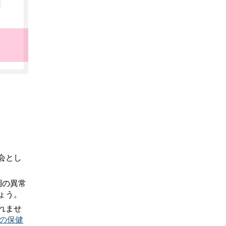
会とし
調の異常
ょう。
れませ
後の保健