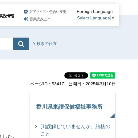
Foreign Language
文字サイズ・色合い変更
県政情報
Select Language
▼
音声読み上げ
検索の仕方
ページID：53417
公開日：2025年3月10日
香川県東讃保健福祉事務所
(1)誤解していませんか、結核の
こと
ました。