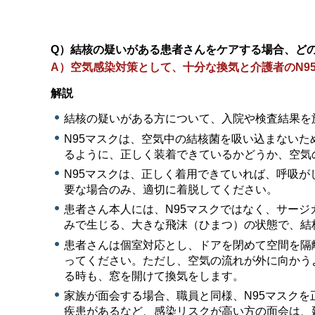
Q）結核の疑いがある患者さんをケアする場合、ど
A）空気感染対策として、十分な換気と介護者のN9
解説
結核の疑いがある方について、入院や検査結果を
N95マスクは、空気中の結核菌を吸い込まない
るように、正しく装着できているかどうか、空気
N95マスクは、正しく着用できていれば、呼吸
要な場合のみ、適切に着脱してください。
患者さん本人には、N95マスクではなく、サー
みで生じる、大きな飛沫（ひまつ）の状態で、結
患者さんは個室対応とし、ドアを閉めて空間を隔
ってください。ただし、空気の流れが外に向かう
る時も、窓を開けて換気をします。
家族が面会する場合、職員と同様、N95マスク
疾患があるなど、感染リスクが高い方の面会は、