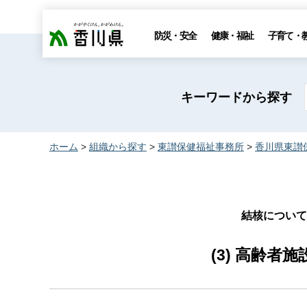
香川県
防災・安全
健康・福祉
子育て・
キーワードから探す
ホーム
>
組織から探す
>
東讃保健福祉事務所
>
香川県東讃
結核について
(3) 高齢