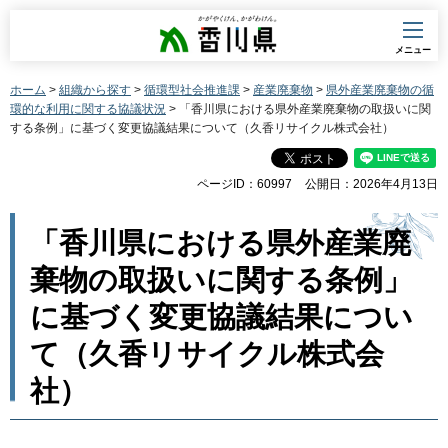
香川県
メニュー
ホーム
>
組織から探す
>
循環型社会推進課
>
産業廃棄物
>
県外産業廃棄物の循
環的な利用に関する協議状況
> 「香川県における県外産業廃棄物の取扱いに関
する条例」に基づく変更協議結果について（久香リサイクル株式会社）
ページID：60997
公開日：2026年4月13日
「香川県における県外産業廃
棄物の取扱いに関する条例」
に基づく変更協議結果につい
て（久香リサイクル株式会
社）