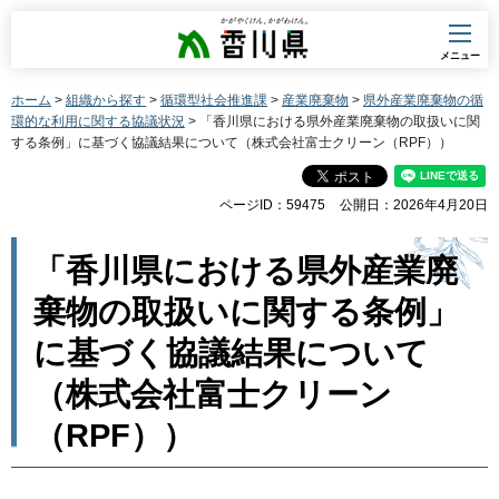
香川県
メニュー
ホーム
>
組織から探す
>
循環型社会推進課
>
産業廃棄物
>
県外産業廃棄物の循
環的な利用に関する協議状況
> 「香川県における県外産業廃棄物の取扱いに関
する条例」に基づく協議結果について（株式会社富士クリーン（RPF））
ページID：59475
公開日：2026年4月20日
「香川県における県外産業廃
棄物の取扱いに関する条例」
に基づく協議結果について
（株式会社富士クリーン
（RPF））