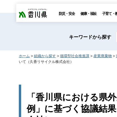
香川県
防災・安全
健康・福祉
子育て・
キーワードから探す
ホーム
>
組織から探す
>
循環型社会推進課
>
産業廃棄物
>
いて（久香リサイクル株式会社）
「香川県における県外
例」に基づく協議結果