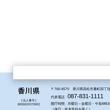
〒760-8570 香川県高松市番町四丁目
087-831-1111
代表電話 :
[ 法人番号 ]
開庁時間 : 月曜日～金曜日・午前8時3
8000020370002
（休日・年末年始を除く）