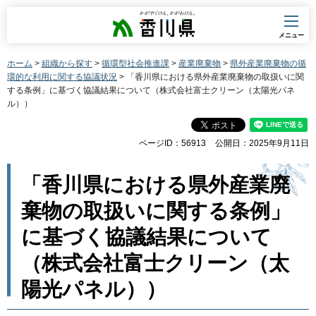
香川県
メニュー
ホーム
>
組織から探す
>
循環型社会推進課
>
産業廃棄物
>
県外産業廃棄物の循
環的な利用に関する協議状況
> 「香川県における県外産業廃棄物の取扱いに関
する条例」に基づく協議結果について（株式会社富士クリーン（太陽光パネ
ル））
ページID：56913
公開日：2025年9月11日
「香川県における県外産業廃
棄物の取扱いに関する条例」
に基づく協議結果について
（株式会社富士クリーン（太
陽光パネル））