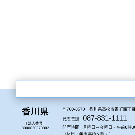
〒760-8570 香川県高松市番町四丁目
087-831-1111
代表電話 :
[ 法人番号 ]
開庁時間 : 月曜日～金曜日・午前8時3
8000020370002
（休日・年末年始を除く）