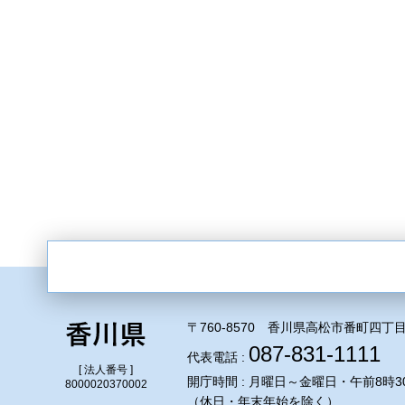
〒760-8570 香川県高松市番町四丁目
087-831-1111
代表電話 :
[ 法人番号 ]
開庁時間 : 月曜日～金曜日・午前8時3
8000020370002
（休日・年末年始を除く）