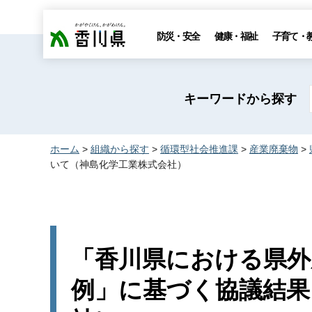
香川県
防災・安全
健康・福祉
子育て・
キーワードから探す
ホーム
>
組織から探す
>
循環型社会推進課
>
産業廃棄物
>
いて（神島化学工業株式会社）
「香川県における県外
例」に基づく協議結果