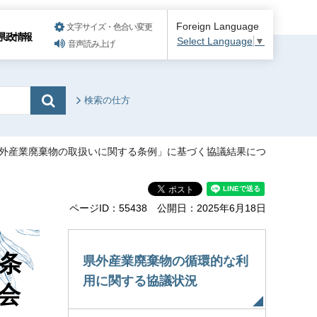
Foreign Language
文字サイズ・色合い変更
県政情報
Select Language
▼
音声読み上げ
検索の仕方
県外産業廃棄物の取扱いに関する条例」に基づく協議結果につ
ページID：55438
公開日：2025年6月18日
条
県外産業廃棄物の循環的な利
用に関する協議状況
会