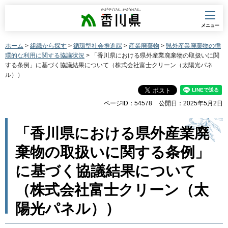
香川県
メニュー
ホーム
>
組織から探す
>
循環型社会推進課
>
産業廃棄物
>
県外産業廃棄物の循
環的な利用に関する協議状況
> 「香川県における県外産業廃棄物の取扱いに関
する条例」に基づく協議結果について（株式会社富士クリーン（太陽光パネ
ル））
ページID：54578
公開日：2025年5月2日
「香川県における県外産業廃
棄物の取扱いに関する条例」
に基づく協議結果について
（株式会社富士クリーン（太
陽光パネル））