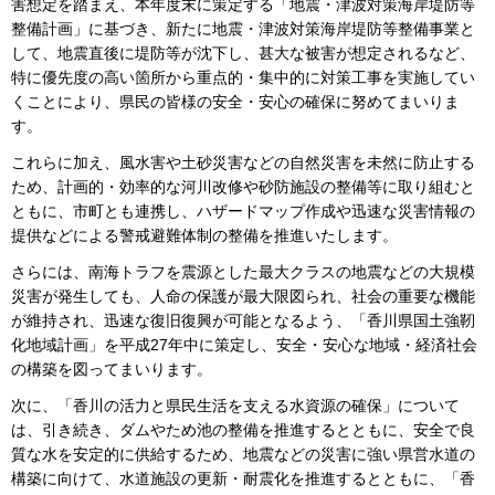
害想定を踏まえ、本年度末に策定する「地震・津波対策海岸堤防等
整備計画」に基づき、新たに地震・津波対策海岸堤防等整備事業と
して、地震直後に堤防等が沈下し、甚大な被害が想定されるなど、
特に優先度の高い箇所から重点的・集中的に対策工事を実施してい
くことにより、県民の皆様の安全・安心の確保に努めてまいりま
す。
これらに加え、風水害や土砂災害などの自然災害を未然に防止する
ため、計画的・効率的な河川改修や砂防施設の整備等に取り組むと
ともに、市町とも連携し、ハザードマップ作成や迅速な災害情報の
提供などによる警戒避難体制の整備を推進いたします。
さらには、南海トラフを震源とした最大クラスの地震などの大規模
災害が発生しても、人命の保護が最大限図られ、社会の重要な機能
が維持され、迅速な復旧復興が可能となるよう、「香川県国土強靭
化地域計画」を平成27年中に策定し、安全・安心な地域・経済社会
の構築を図ってまいります。
次に、「香川の活力と県民生活を支える水資源の確保」について
は、引き続き、ダムやため池の整備を推進するとともに、安全で良
質な水を安定的に供給するため、地震などの災害に強い県営水道の
構築に向けて、水道施設の更新・耐震化を推進するとともに、「香