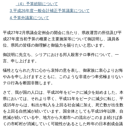
（4）予算総額について
3.平成26年度一般会計補正予算議案について
4.予算外議案について
平成27年2月県議会定例会の開会に当たり、県政運営の所信及び平
成27年度当初予算の概要と主要施策等について御説明し、議員各
位、県民の皆様の御理解と御協力を賜りたいと思います。
御説明に先立ち、シリアにおける邦人殺害テロ事件について、一
言、申し上げます。
犠牲となられた方に心から哀悼の意を表し、御家族に衷心よりお悔
やみを申し上げますとともに、このような非道かつ卑劣極まりない
テロ行為を断固非難します。
さて、我が国の人口は、平成20年をピークに減少を始めました。本
県においては、それより早く、平成11年をピークに減少に転じ、平
成15年からは、転出が転入を上回る社会減に加え、死亡数が出生数
を上回る自然減が続いています。国全体としても平成19年以降、自
然減が続いている中、地方から大都市への流出がこのまま続けば多
くの市町村が消滅していく可能性があるとした昨年の日本創成会議