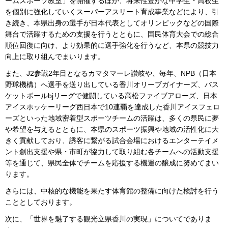
ームスポーツ教室」を開催するほか、将来性豊かな中学生・高校生
を個別に強化していくスーパーアスリート育成事業などにより、引
き続き、本県出身の選手が日本代表としてオリンピックなどの国際
舞台で活躍するための支援を行うとともに、国民体育大会での総合
順位回復に向け、より効果的に選手強化を行うなど、本県の競技力
向上に取り組んでまいります。
また、J2参戦2年目となるカマタマーレ讃岐や、毎年、NPB（日本
野球機構）へ選手を送り出している香川オリーブガイナーズ、バス
ケットボールbjリーグで健闘している高松ファイブアローズ、日本
アイスホッケーリーグ西日本で10連覇を達成した香川アイスフェロ
ーズといった地域密着型スポーツチームの活躍は、多くの県民に夢
や希望を与えるとともに、本県のスポーツ振興や地域の活性化に大
きく貢献しており、誘客に繋がる試合会場におけるエンターテイメ
ント創出支援や県・市町が協力して取り組む各チームへの活動支援
等を通じて、県民全体でチームを応援する機運の醸成に努めてまい
ります。
さらには、中核的な機能を果たす体育館の整備に向けた検討を行う
こととしております。
次に、「世界を魅了する観光立県香川の実現」についてでありま