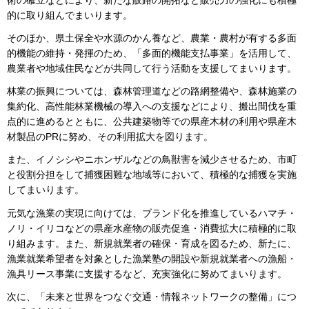
的に取り組んでまいります。
そのほか、県土保全や水源のかん養など、農業・農村が有する多面
的機能の維持・発揮のため、「多面的機能支払事業」を活用して、
農業者や地域住民などが共同して行う活動を支援してまいります。
林業の振興については、森林管理道などの路網整備や、森林施業の
集約化、高性能林業機械の導入への支援などにより、搬出間伐を重
点的に進めるとともに、公共建築物等での県産木材の利用や県産木
材製品のPRに努め、その利用拡大を図ります。
また、イノシシやニホンザルなどの鳥獣害を減少させるため、市町
と役割分担をして捕獲困難な地域等において、積極的な捕獲を実施
してまいります。
元気な漁業の実現に向けては、ブランド化を推進しているハマチ・
ノリ・イリコなどの県産水産物の販売促進・消費拡大に積極的に取
り組みます。また、新規就業者の確保・育成を図るため、新たに、
漁業就業希望者を対象とした漁業塾の開設や新規就業者への漁船・
漁具リース事業に支援するなど、充実強化に努めてまいります。
次に、「未来と世界をつなぐ交通・情報ネットワークの整備」につ