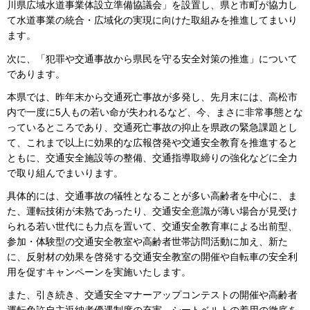
川県広域水道事業体設立準備協議会」を設置し、県と市町が協力し
て水道事業の統合・広域化の実現に向けた取組みを推進してまいり
ます。
次に、「犯罪や交通事故から県民を守る安全対策の推進」について
であります。
本県では、昨年末から交通死亡事故が多発し、先月末には、高松市
内で一度に5人もの若い命が失われるなど、今、まさに非常事態とな
っているところであり、交通死亡事故の抑止を県政の緊急課題とし
て、これまで以上に効果的な広報啓発や交通安全教育を推進すると
ともに、交通安全施設等の整備、交通指導取締りの強化などに全力
で取り組んでまいります。
具体的には、交通事故の犠牲となることが多い高齢者を中心に、ま
た、運転技術が未熟であったり、交通安全意識が薄い場合が見受け
られる若い世代にも力点を置いて、交通安全教育車による出前型、
参加・体験型の交通安全教室や高齢者世帯訪問活動に加え、新た
に、反射材の効果を啓発する交通安全教室の開催や自転車の安全利
用を促すキャンペーンを実施いたします。
また、引き続き、交通安全マナーアップコンテストの開催や高齢者