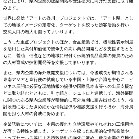
などにより、県内企業の販路開拓や受注拡大に向けた支援に取り組
みます。
世界に発信「アートの香川」プロジェクトでは、「アート県」とし
ての地域イメージの定着化、ターゲットを絞った誘客活動を行い、
交流人口の増大を図ってまいります。
こうした重点プロジェクトのほか、食品産業では、機能性表示制度
を活用した高付加価値で競争力の高い商品開発などを支援するとと
もに、醤油、佃煮などの地域に根付く伝統的食品産業の発展のため
の人材育成や技術開発等を支援してまいります。
また、県内企業の海外展開支援については、今後成長が期待される
東南アジアと直行便の就航している中国・上海や台湾を中心に、ビ
ジネス展開に必要な現地情報の提供や国際見本市等への出展支援な
どに取り組むとともに、引き続き、ジェトロと連携して、海外展開
に関心のある県内企業等が積極的に海外展開に踏み出せるよう、検
討段階に応じたきめ細かな情報提供や相談支援を行うほか、海外展
開を担う人材の育成に努めます。
企業誘致については、本県の優れた立地環境やそれぞれの工場用地
が有する特性を踏まえ、ターゲットを絞った効果的な情報発信や、
トップセールス等による誘致活動の強化に努め、優良企業の立地促