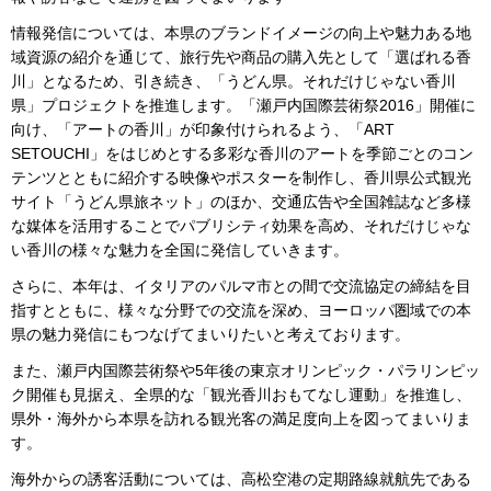
情報発信については、本県のブランドイメージの向上や魅力ある地
域資源の紹介を通じて、旅行先や商品の購入先として「選ばれる香
川」となるため、引き続き、「うどん県。それだけじゃない香川
県」プロジェクトを推進します。「瀬戸内国際芸術祭2016」開催に
向け、「アートの香川」が印象付けられるよう、「ART
SETOUCHI」をはじめとする多彩な香川のアートを季節ごとのコン
テンツとともに紹介する映像やポスターを制作し、香川県公式観光
サイト「うどん県旅ネット」のほか、交通広告や全国雑誌など多様
な媒体を活用することでパブリシティ効果を高め、それだけじゃな
い香川の様々な魅力を全国に発信していきます。
さらに、本年は、イタリアのパルマ市との間で交流協定の締結を目
指すとともに、様々な分野での交流を深め、ヨーロッパ圏域での本
県の魅力発信にもつなげてまいりたいと考えております。
また、瀬戸内国際芸術祭や5年後の東京オリンピック・パラリンピッ
ク開催も見据え、全県的な「観光香川おもてなし運動」を推進し、
県外・海外から本県を訪れる観光客の満足度向上を図ってまいりま
す。
海外からの誘客活動については、高松空港の定期路線就航先である