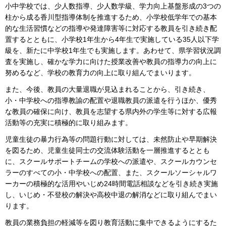
小中学校では、少人数指導、少人数学級、学力向上基盤形成の3つの
柱から成る香川型指導体制を推進するため、小学校低学年での基本
的な生活習慣などの指導や発達障害等に対応する教員を引き続き配
置するとともに、小学校1年生から4年生で実施している35人以下学
級を、新たに中学校1年生でも実施します。あわせて、県学習状況調
査を実施し、確かな学力に向けた授業改善や教員の指導力の向上に
努めるなど、学校の教育力の向上に取り組んでまいります。
また、今後、教員の大量退職が見込まれることから、引き続き、
小・中学校への指導教諭の配置や退職教員の派遣を行うほか、優秀
な教員の確保に向け、教員を志望する県内外の学生等に対する広報
活動等の充実に積極的に取り組みます。
児童生徒の暴力行為等の問題行動に対しては、未然防止や早期解決
を図るため、児童生徒同士の交流体験活動を一層推進するととも
に、スクールサポートチームの学校への派遣や、スクールカウンセ
ラーのすべての小・中学校への配置、また、スクールソーシャルワ
ーカーの積極的な活用やいじめ24時間電話相談などを引き続き実施
し、いじめ・不登校の解決や高校中退の解消などに取り組んでまい
ります。
教員の業務負担の軽減等を図り教育活動に集中できるようにするた