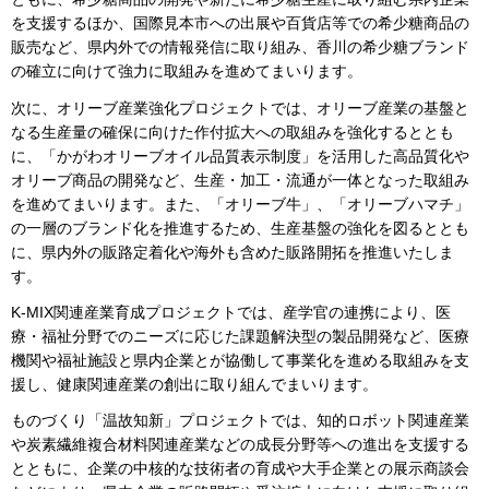
を支援するほか、国際見本市への出展や百貨店等での希少糖商品の
販売など、県内外での情報発信に取り組み、香川の希少糖ブランド
の確立に向けて強力に取組みを進めてまいります。
次に、オリーブ産業強化プロジェクトでは、オリーブ産業の基盤と
なる生産量の確保に向けた作付拡大への取組みを強化するととも
に、「かがわオリーブオイル品質表示制度」を活用した高品質化や
オリーブ商品の開発など、生産・加工・流通が一体となった取組み
を進めてまいります。また、「オリーブ牛」、「オリーブハマチ」
の一層のブランド化を推進するため、生産基盤の強化を図るととも
に、県内外の販路定着化や海外も含めた販路開拓を推進いたしま
す。
K-MIX関連産業育成プロジェクトでは、産学官の連携により、医
療・福祉分野でのニーズに応じた課題解決型の製品開発など、医療
機関や福祉施設と県内企業とが協働して事業化を進める取組みを支
援し、健康関連産業の創出に取り組んでまいります。
ものづくり「温故知新」プロジェクトでは、知的ロボット関連産業
や炭素繊維複合材料関連産業などの成長分野等への進出を支援する
とともに、企業の中核的な技術者の育成や大手企業との展示商談会