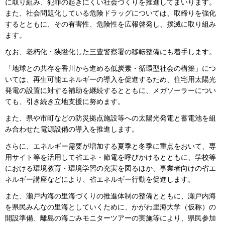
に取り組み、犯罪の起きにくい社会づくりを推進してまいります。
また、社会問題化している危険ドラッグについては、取締りを強化
するとともに、その有害性、危険性を広報啓発し、撲滅に取り組み
ます。
なお、老朽化・狭隘化した三豊警察署の移転整備にも着手します。
「地球との共存を香川から進める低炭素・循環型社会の構築」につ
いては、再生可能エネルギーの導入を促進するため、住宅用太陽光
発電の設置に対する補助を継続するとともに、メガソーラーについ
ても、引き続き立地支援に努めます。
また、県や市町などの防災拠点施設等への太陽光発電と蓄電池を組
み合わせた電源設備の導入を推進します。
さらに、エネルギー需要が増加する夏季と冬季に重点をおいて、専
用サイト等を活用して省エネ・節電を呼びかけるとともに、学校等
における環境教育・環境学習の充実を図るほか、事業者向けの省エ
ネルギー講座などにより、省エネルギー行動を促進します。
また、瀬戸内海の里海づくりの推進体制の整備とともに、瀬戸内海
を県民みんなの里海としていくために、かがわ里海大学（仮称）の
開設準備、離島の海ごみモニターツアーの実施等により、県民参加