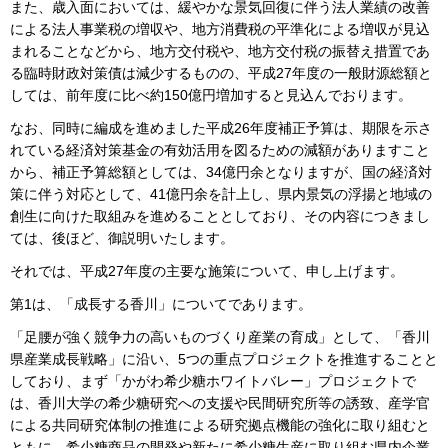
また、歳入面においては、緩やかな景気回復に伴う法人業績の改善
による法人事業税の増収や、地方消費税の平準化による増収が見込
まれることなどから、地方交付税や、地方交付税の振替え措置であ
る臨時財政対策債は減少するものの、平成27年度の一般財源総額と
しては、前年度に比べ約150億円増加すると見込んでおります。
なお、同時に編成を進めました平成26年度補正予算は、期限を示さ
れている経済対策基金の有効活用を図るための減額がありますこと
から、補正予算総額としては、34億円余となりますが、国の経済対
策に伴う対応として、41億円余を計上し、県内景気の浮揚と地域の
創生に向けた取組みを進めることとしており、その内容につきまし
ては、後ほど、御説明いたします。
それでは、平成27年度の主要な施策について、申し上げます。
第1は、「成長する香川」についてであります。
「足腰が強く競争力の高いものづくり産業の育成」として、「香川
県産業成長戦略」に沿い、5つの重点プロジェクトを推進することと
しており、まず「かがわ希少糖ホワイトバレー」プロジェクトで
は、香川大学の希少糖研究への支援や民間研究所等の誘致、産学官
による共同研究体制の推進による研究拠点機能の強化に取り組むと
ともに、希少糖商品の開発や新たに希少糖生産に取り組む県内企業