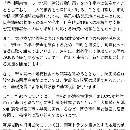
「香川県南海トラフ地震・津波行動計画」を本年度内に策定するこ
ととしており、「人的被害をゼロに近づける」ことを目指し、市町
や防災関係機関と連携しながら、県民の防災意識の向上をはじめ、
災害情報の収集伝達体制の充実、自主防災組織への積極的な支援、
想定避難者数の大幅な増加に対応する物資の備蓄などを進めます。
また、大規模な地震等における民間建築物や住宅の被害軽減を図
り、県民の皆様の安全を確保するため、市町と連携し、耐震化への
支援に取り組んでまいります。さらに、老朽化して倒壊などの恐れ
がある危険な空き家についても、市町と連携し、新たに除却に対す
る支援を開始します。
なお、県立高校の老朽校舎の改築等を進めるとともに、防災拠点施
設である県庁舎東館については、耐震化が喫緊の課題であることか
ら、基礎免震による耐震改修の基本設計を行います。
また、ため池については、「老朽ため池整備促進 第10次5か年計
画」に基づき総合的な防災対策を推進するとともに、大規模ため池
の耐震化補強工事を早急に実施するなど、関係市町等と緊密に連携
を図り、積極的に取り組んでまいります。
海岸堤防や河川堤防については、南海トラフを震源とする地震の被