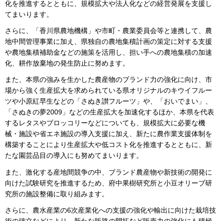
化を推進するとともに、規模拡大や法人化などの経営発展を支援し
てまいります。
さらに、「香川県農地機構」や市町・農業委員会等と連携して、農
地中間管理事業に加え、県独自の農地集積計画の策定に対する支援
や農地集積補助金などの施策を活用し、担い手への農地集積の加速
化、耕作放棄地の発生防止に努めます。
また、本県の強みを生かした農産物のブランド力の強化に向け、市
場から強く生産拡大を求められている県オリジナルのキウイフルー
ツや小原紅早生などの「さぬき讃フルーツ」や、「おいでまい」、
「さぬきの夢2009」などの生産拡大を加速化するほか、本県を代表
するレタスやブロッコリーなどについても、規模拡大に必要な機
械・施設や省エネ施設の導入支援に加え、新たに農作業支援体制を
構築することにより生産拡大や低コスト化を推進するとともに、新
たな園芸品目の導入にも努めてまいります。
また、激化する産地間競争の中、ブランド農産物や新技術の開発に
向けた試験研究を推進するため、府中果樹研究所と小豆オリーブ研
究所の施設整備に取り組みます。
さらに、農水産業の6次産業化への支援の強化や輸出に向けた栽培技
術の確立などにより、新たな販路の開拓など販売力の強化にも積極