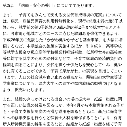
第2は、「信頼・安心の香川」についてであります。
まず、「子育てをみんなで支える次世代育成環境の充実」について
は、病児・病後児保育の利用料無料化を、現行の3歳未満の第3子以
降から、就学前の第3子以降と3歳未満の第2子まで拡大するととも
に、各市町が地域ごとのニーズに応じた取組みを強化できるよう、
平成26年度に創設した「かがわ健やか子ども基金事業」を大幅に増
額するなど、本県独自の施策を実施するほか、引き続き、高等学校
等就学支援金や私立高等学校授業料軽減補助、低所得世帯の高校生
等に対する奨学のための給付金などで、子育て家庭の経済的負担の
軽減を図ることにより、次代を担う子供たちを安心して生み、健や
かに育てることができる「子育て県かがわ」の実現を目指してまい
ります。人口の社会減を食い止める観点から、県独自の大学生等奨
学事業についても、県内大学への進学や県内就職の動機づけとなる
よう、拡充いたします。
また、結婚のきっかけとなる出会いの場の拡大や、妊娠・出産に関
する正しい知識の普及を図るほか、本年4月から本格実施される子ど
も・子育て支援新制度の円滑な運用を図るとともに、新たに保育学
生への修学支援を行うなど保育士人材を確保することにより、保育
所入所待機児童の解消を図るなど、結婚から妊娠・出産を経て子育