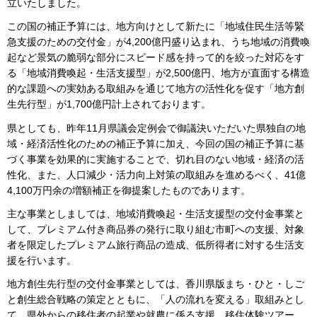
立いたしました。
この国の補正予算には、地方向けとして新たに「地域住民生活等緊
急支援のための交付金」が4,200億円盛り込まれ、うち地域の消費喚
起など景気の脆弱な部分にスピード感を持って的を絞った対応をす
る「地域消費喚起・生活支援型」が2,500億円、地方が直面する構造
的な課題への実効ある取組みを通じて地方の活性化を促す「地方創
生先行型」が1,700億円計上されております。
県としても、昨年11月県議会定例会で御議決いただいた県独自の地
域・経済活性化のための補正予算に加え、今回の国の補正予算に基
づく事業を効果的に実施することで、切れ目のない地域・経済の活
性化、また、人口減少・活力向上対策の取組みを進めるべく、41億
4,100万円余の増額補正を御提案したものであります。
主な事業としましては、地域消費喚起・生活支援型の交付金事業と
して、プレミアム付き商品券の発行に取り組む市町への支援、対象
者を限定したプレミアム旅行商品の造成、低所得者に対する生活支
援を行います。
地方創生先行型の交付金事業としては、香川県版まち・ひと・しご
と創生総合戦略の策定とともに、「人の流れを変える」取組みとし
て、県外からの移住者の起業や就農に係る支援、移住体験ツアー、