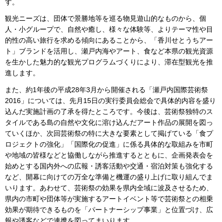
す。
観光ニーズは、団体で景勝地等を巡る物見遊山的なものから、個
人・小グループで、自然や癒し、様々な体験等、よりテーマ性や目
的性の高い旅行を求める傾向にあることから、「香川せとうちアー
ト」ブランドを活用し、瀬戸内海やアート、食など本県の観光資源
を生かした魅力的な観光プログラムづくりにより、滞在型観光を推
進します。
また、約1年後の平成28年3月から開催される「瀬戸内国際芸術祭
2016」については、先月15日の実行委員会総会で具体的内容を盛り
込んだ実施計画の了承を得たところです。今後は、芸術祭独特のス
タイルである島の自然や文化に溶け込んだアート作品の展開を図っ
ていくほか、次回芸術祭の特に大きな要素として掲げている「食プ
ロジェクトの強化」「国際化の促進」に係る具体的な取組みを市町
や地域の皆様などと協働しながら推進するとともに、企画発表会を
始めとする国内外への広報・誘客活動や交通・宿泊対策も強化する
など、開幕に向けての万全な準備と機運の盛り上げに取り組んでま
いります。あわせて、芸術祭の効果を県内全域に波及させるため、
県内の市町や団体等が実施するアートイベント等で芸術祭との相乗
効果が期待できるものを「パートナーシップ事業」と位置づけ、広
報や誘客などで連携を図ってまいります