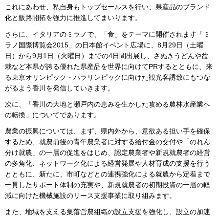
これにあわせ、私自身もトップセールスを行い、県産品のブランド
化と販路開拓を強力に推進してまいります。
さらに、イタリアのミラノで、「食」をテーマに開催されます「ミ
ラノ国際博覧会2015」の日本館イベント広場に、8月29日（土曜
日）から9月1日（火曜日）までの4日間出展し、さぬきうどんや盆
栽など本県が誇る優れた県産品を世界に向けてPRするとともに、来
る東京オリンピック・パラリンピックに向けた観光客誘致にもつな
がるよう香川を発信していきます。
次に、「香川の大地と瀬戸内の恵みを生かした攻める農林水産業へ
の転換」についてであります。
農業の振興については、まず、県内外から、意欲ある担い手を確保
するため、就農前後の青年農業者に対する給付金の交付や「のれん
分け就農」の一層の促進をはじめ、認定農業者や新規就農者の経営
の多角化、ネットワーク化による経営発展や人材育成の支援を行う
とともに、新たに、市町などとの連携強化による就農から定着まで
一貫したサポート体制の充実や、新規就農者の初期投資の一層の軽
減に向けた機械施設のリース支援事業に取り組みます。
また、地域を支える集落営農組織の設立支援を強化し、設立の加速