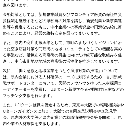
進を図ります。
金融対策としては、新規創業融資及びフロンティア融資の保証料負
担軽減を継続するなどの県独自の対策を講じ、新規創業や新事業進
出等を促進するとともに、中小企業への事業資金の円滑な供給に努
めることにより、経営の維持安定を図ってまいります。
また、県内の商店街振興策として、市町のまちづくりビジョンに沿
った空き店舗対策や商店街の地域コミュニティとしての機能を高め
る事業など、活気ある商店街の再生に向けた持続可能な取組みを促
進し、中心市街地や地域の商店街の活性化を推進してまいります。
次に、「働く意欲と地域産業をつなぐ雇用対策の推進」について
は、県内企業における人材確保のニーズに対応するため、香川県就
職サポートセンターにおいて、民間のノウハウを持った人材採用コ
ーディネーターを増員し、UJIターン新規学卒者や即戦力人材などの
マッチング支援を行います。
また、UJIターン就職を促進するため、東京や大阪での転職相談会や
Uターンガイダンスに加え、大阪での合同企業説明会や企業見学
会、県内外の大学等と県内企業との就職情報交換会等を開催し、県
内企業の人材確保を支援します。