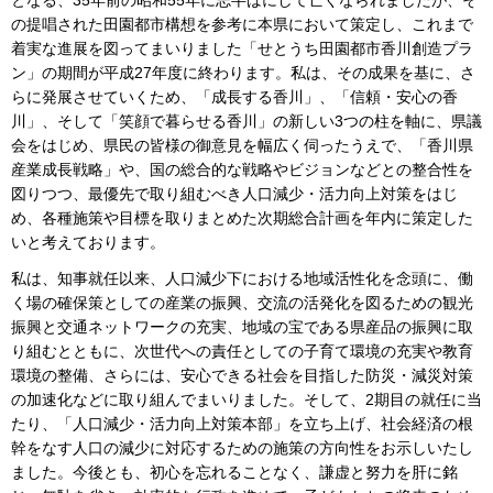
の提唱された田園都市構想を参考に本県において策定し、これまで
着実な進展を図ってまいりました「せとうち田園都市香川創造プラ
ン」の期間が平成27年度に終わります。私は、その成果を基に、さ
らに発展させていくため、「成長する香川」、「信頼・安心の香
川」、そして「笑顔で暮らせる香川」の新しい3つの柱を軸に、県議
会をはじめ、県民の皆様の御意見を幅広く伺ったうえで、「香川県
産業成長戦略」や、国の総合的な戦略やビジョンなどとの整合性を
図りつつ、最優先で取り組むべき人口減少・活力向上対策をはじ
め、各種施策や目標を取りまとめた次期総合計画を年内に策定した
いと考えております。
私は、知事就任以来、人口減少下における地域活性化を念頭に、働
く場の確保策としての産業の振興、交流の活発化を図るための観光
振興と交通ネットワークの充実、地域の宝である県産品の振興に取
り組むとともに、次世代への責任としての子育て環境の充実や教育
環境の整備、さらには、安心できる社会を目指した防災・減災対策
の加速化などに取り組んでまいりました。そして、2期目の就任に当
たり、「人口減少・活力向上対策本部」を立ち上げ、社会経済の根
幹をなす人口の減少に対応するための施策の方向性をお示しいたし
ました。今後とも、初心を忘れることなく、謙虚と努力を肝に銘