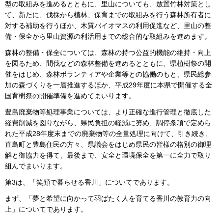
型の取組みを進めるとともに、里山についても、放置竹林対策とし
て、新たに、伐採から植林、保育までの取組みを行う森林所有者に
対する補助を行うほか、木質バイオマスの利用促進など、里山の整
備・保全から里山資源の利活用までの総合的な取組みを進めます。
森林の整備・保全については、森林の持つ公益的機能の維持・向上
を図るため、間伐などの森林整備を進めるとともに、県植樹祭の開
催をはじめ、森林ボランティアや企業等との協働のもと、県民総参
加の森づくりを一層推進するほか、平成29年度に本県で開催する全
国育樹祭の開催準備を進めてまいります。
豊島廃棄物等処理事業については、より正確な進行管理と徹底した
経費削減を図りながら、県民負担の軽減に努め、調停条項で定めら
れた平成28年度末までの廃棄物等の全量処理に向けて、引き続き、
直島町と豊島住民の方々、県議会をはじめ県民の皆様の格別の御理
解と御協力を得て、最後まで、安全と環境保全を第一に全力で取り
組んでまいります。
第3は、「笑顔で暮らせる香川」についてであります。
まず、「夢と希望に向かって羽ばたく人を育てる香川の教育力の向
上」についてであります。