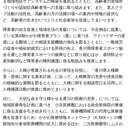
る地域包括ケアシステムの構築を進めるとともに、高齢者の居場所
づくりや認知症高齢者等への支援に取り組みます。また、老人クラ
ブ活動の活性化、高齢者の方の活躍の場への案内や情報の提供な
ど、高齢者の生きがいづくりと社会参加を促進してまいります。
障害者の自立促進と地域生活の支援については、今定例会に提案し
ている第4期かがわ障害者プラン（案）に基づき、アドバイザーの派
遣による圏域ごとの相談支援機能の強化を図るとともに、一般就労
の促進や福祉的就労における所得の向上、香川県障害者スポーツ協
会を通じた障害者スポーツの振興などに取り組むほか、虐待防止や
差別解消など障害者の権利擁護に係る取組みを推進します。
さらに、人権が尊重される社会の実現を目指し、「香川県人権教
育・啓発に関する基本計画」に沿って、人権教育の充実や啓発活動
の積極的な展開を図るとともに、人権に関する相談窓口を活用した
人権擁護活動の推進に努めてまいります。
次に、「大切な命を守り輝かせる香川の医療の充実」については、
地域医療再生計画に基づき、小豆医療圏における統合新病院の整備
に係る支援を引き続き行うとともに、医療機関相互の円滑な医療連
携を促進するため、かがわ医療情報ネットワーク（K-MIX＋）の機
能強化や参加医療機関の拡大に努めるほか、二次医療圏等にふさわ