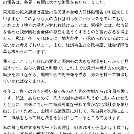
の報告は、各界・各層に大きな衝撃をもたらしました。
東京圏の転入超過は直近の住民基本台帳人口移動報告でも拡大して
いますが、このような人の流れは明らかにバランスを欠いており、
これにより地方の活力が奪われ続けることは、窮極的には、都市部
を含めた我が国社会全体の存立を危うくするものと言わざるを得ま
せん。私は、今、それゆえに「地方創生」が求められているのでは
ないかと考えております。また、経済再生と財政再建、社会保障改
革も求められています。
我々は、こうした時代の変化と国内外の大きな潮流をしっかりと見
据えつつ、自らの責任と判断で、これまでの発想や考え方の大胆な
転換を図りながら、地域社会の将来像を描き、勇気を持って前進し
ていかねばなりません。
今年は、多くの方々の尊い命が失われた先の大戦から70年目を迎え
ます。私は、あらためて、先人の国や故郷を思う心に思いをはせる
とともに、未来に向かって持続可能な平和で豊かな地域社会を創り
出していくために、山積する諸課題に対して、私自身が先頭に立っ
て、気概をもって挑む決意を新たにしているところであります。
私の最も尊敬する故大平正芳総理は、戦後70年から見れば丁度半ば
となる、35年前の昭和55年に志半ばにして亡くなられましたが、そ