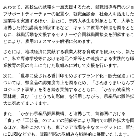
あわせて、高校生の就職を一層支援するため、就職指導専門のジョ
ブサポートティーチャーの配置や、就職面談会、社会人を活用した
授業等を実施するほか、新たに、県内大学生を対象として、大学と
連携した特別講義を開設するなど、キャリア教育の推進を図るとと
もに、就職活動を支援するセミナーや合同就職面接会を開催するこ
とにより、雇用のミスマッチ解消に努めます。
さらには、地域経済に貢献する職業人材を育成する観点から、新た
に、私立専修学校等における地元企業等との連携による実践的な職
業教育の質の向上に向けた取組みに対して支援を行います。
次に、「世界に愛される香川印をめざすブランド化・販売促進」に
ついては、県産品の認知度向上を図るため、「さぬきうまいもんプ
ロジェクト事業」を引き続き実施するとともに、「かがわ物産館・
栗林庵」及び「せとうち旬彩館」を活用しながら、県産品の販路拡
大に努めてまいります。
また、「かがわ県産品振興機構」と連携して、首都圏における
「食」や「工芸品」のフェアの開催等により国内での販路拡大を図
るほか、海外においても、東アジア市場を主なターゲットに、新た
にEU圏などでも、販路開拓の取組みを戦略的に展開いたします。