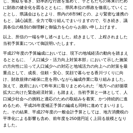
じ、無駄を省き、効率的な行政を進めて、子どもたちの将来のため
に財政の健全化を図るとともに、県民本位の県政を徹底していくこ
ととし、県議会はもとより、県内の8市9町との、より緊密な連携の
もと、誠心誠意、全力で取り組んでまいりますので、引き続き、議
員各位の格別の御理解と御協力を心からお願い申し上げます。
以上、所信の一端を申し述べました。続きまして、上程されました
当初予算案について御説明いたします。
平成27年度の予算編成においては、現下の地域経済の動向を踏まえ
るとともに、「人口減少・活力向上対策本部」において示した施策
の方向性に沿って人口減少への対応と地域活力の向上への対策を最
重点として、成長、信頼・安心、笑顔で暮らせる香川づくりに向
け、財政規律の確保に意を用いながら編成作業に取り組みました。
加えて、政府において昨年末に取りまとめられた「地方への好循環
拡大に向けた緊急経済対策」も踏まえ、当初予算と一体として、人
口減少社会への挑戦と適応のための取組みを着実、かつ持続的に進
めるため、平成26年度補正予算の編成も同時に進めてまいりまし
た。その結果、平成27年度の一般会計予算としては、地方消費税の
平準化による影響も含め、前年度を250億円近く上回る規模となり
ました。