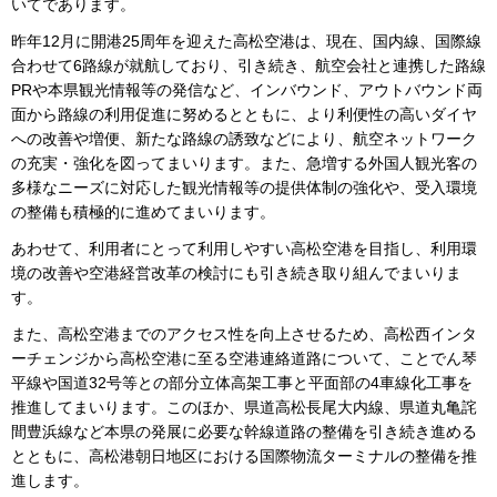
いてであります。
昨年12月に開港25周年を迎えた高松空港は、現在、国内線、国際線
合わせて6路線が就航しており、引き続き、航空会社と連携した路線
PRや本県観光情報等の発信など、インバウンド、アウトバウンド両
面から路線の利用促進に努めるとともに、より利便性の高いダイヤ
への改善や増便、新たな路線の誘致などにより、航空ネットワーク
の充実・強化を図ってまいります。また、急増する外国人観光客の
多様なニーズに対応した観光情報等の提供体制の強化や、受入環境
の整備も積極的に進めてまいります。
あわせて、利用者にとって利用しやすい高松空港を目指し、利用環
境の改善や空港経営改革の検討にも引き続き取り組んでまいりま
す。
また、高松空港までのアクセス性を向上させるため、高松西インタ
ーチェンジから高松空港に至る空港連絡道路について、ことでん琴
平線や国道32号等との部分立体高架工事と平面部の4車線化工事を
推進してまいります。このほか、県道高松長尾大内線、県道丸亀詫
間豊浜線など本県の発展に必要な幹線道路の整備を引き続き進める
とともに、高松港朝日地区における国際物流ターミナルの整備を推
進します。