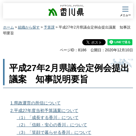
香川県
メニュー
ホーム
>
組織から探す
>
予算課
> 平成27年2月県議会定例会提出議案 知事説
明要旨
ページID：8186
公開日：2020年12月10日
平成27年2月県議会定例会提出
議案 知事説明要旨
1.県政運営の所信について
2.平成27年度当初予算議案について
（1）「成長する香川」について
（2）「信頼・安心の香川」について
（3）「笑顔で暮らせる香川」について