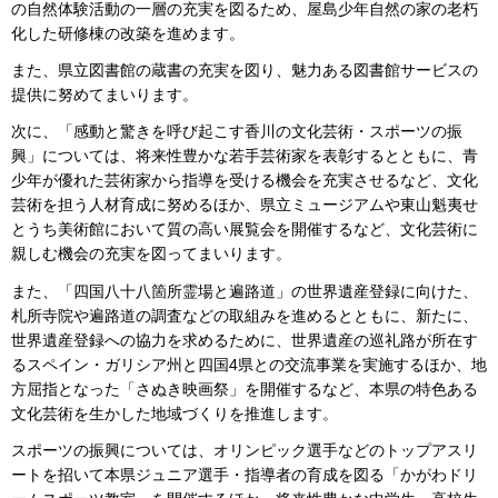
の自然体験活動の一層の充実を図るため、屋島少年自然の家の老朽
化した研修棟の改築を進めます。
また、県立図書館の蔵書の充実を図り、魅力ある図書館サービスの
提供に努めてまいります。
次に、「感動と驚きを呼び起こす香川の文化芸術・スポーツの振
興」については、将来性豊かな若手芸術家を表彰するとともに、青
少年が優れた芸術家から指導を受ける機会を充実させるなど、文化
芸術を担う人材育成に努めるほか、県立ミュージアムや東山魁夷せ
とうち美術館において質の高い展覧会を開催するなど、文化芸術に
親しむ機会の充実を図ってまいります。
また、「四国八十八箇所霊場と遍路道」の世界遺産登録に向けた、
札所寺院や遍路道の調査などの取組みを進めるとともに、新たに、
世界遺産登録への協力を求めるために、世界遺産の巡礼路が所在す
るスペイン・ガリシア州と四国4県との交流事業を実施するほか、地
方屈指となった「さぬき映画祭」を開催するなど、本県の特色ある
文化芸術を生かした地域づくりを推進します。
スポーツの振興については、オリンピック選手などのトップアスリ
ートを招いて本県ジュニア選手・指導者の育成を図る「かがわドリ