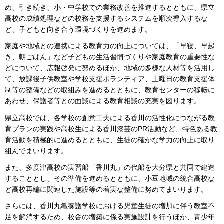
め、引き続き、小・中学校での業務改善を推進するとともに、県立
高校の成績処理などの校務を支援するシステムを順次導入するな
ど、子どもと向き合う環境づくりを進めます。
家庭や地域との連携による教育力の向上については、「早寝、早起
き、朝ごはん」など子どもの生活習慣づくりや家庭教育の重要性な
どについて、広報啓発に努めるほか、地域の多様な人材等を活用し
て、放課後子供教室や学校支援ボランティア、土曜日の教育支援体
制等の整備などの取組みを進めるとともに、教育センターの移転に
あわせ、保護者等との面談による教育相談の充実を図ります。
県立高校では、各学校の創意工夫による香川の活性化につながる教
育プランの実践や高校生による香川漆芸のPR活動など、特色ある教
育活動を積極的に進めるとともに、生徒の確かな学力の向上に取り
組んでまいります。
また、多度津高校の実習船「香川丸」の代船を大分県と共同で建造
することとし、その準備を進めるとともに、小豆地域の統合高校な
ど高校再編に関連した施設等の着実な整備に努めてまいります。
さらには、香川丸亀養護学校における児童生徒の増加に伴う教室不
足を解消するため、校舎の増築に係る実施設計を行うほか、青少年