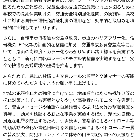
運転免許自主返納者優遇制度の充実、シートベルトの着用の徹底を
図るための広報啓発、児童生徒の交通安全意識の向上を図るための
学校での長期休業明けの「交通安全特別強化週間」の実施や、高校
生に対する自転車運転免許証制度の運用など、効果的な取組みを積
極的に実施してまいります。
さらに、自転車歩行者道や交差点改良、歩道のバリアフリー化、信
号機のLED化等の計画的な整備に加え、交通事故多発交差点等にお
いて、路面の高輝度・カラー化やわかりやすい路面標示を実施する
とともに、新たに自転車レーンのモデル的整備を実施するなど、安
全で快適な交通環境の整備を推進します。
あらためて、県民の皆様にも交通ルールの順守と交通マナーの実践
に努めていただきますようお願い申し上げます。
地域の犯罪抑止力の強化に向けては、増加傾向にある特殊詐欺等の
抑止対策として、被害者となりやすい高齢者からモニターを選定し
て、警告メッセージや通話を自動録音する振り込め詐欺撃退装置を
貸与し、効果を検証する新たな事業を実施するほか、県民の皆様に
身近な犯罪を防止するため、引き続き、警察官によるパトロール等
街頭活動の強化や青色回転灯を装備した車によるパトロールの一層
の普及拡大、防犯ボランティア団体等の自主防犯活動への支援など