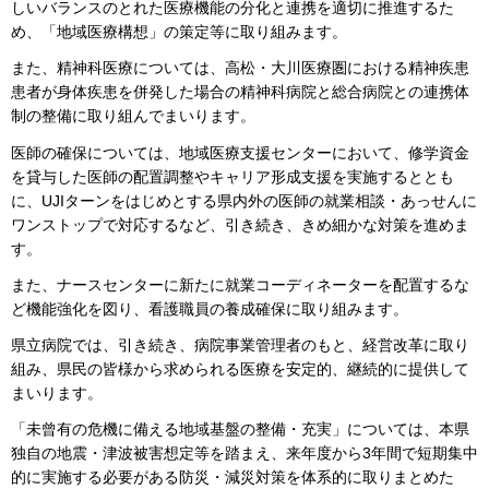
しいバランスのとれた医療機能の分化と連携を適切に推進するた
め、「地域医療構想」の策定等に取り組みます。
また、精神科医療については、高松・大川医療圏における精神疾患
患者が身体疾患を併発した場合の精神科病院と総合病院との連携体
制の整備に取り組んでまいります。
医師の確保については、地域医療支援センターにおいて、修学資金
を貸与した医師の配置調整やキャリア形成支援を実施するととも
に、UJIターンをはじめとする県内外の医師の就業相談・あっせんに
ワンストップで対応するなど、引き続き、きめ細かな対策を進めま
す。
また、ナースセンターに新たに就業コーディネーターを配置するな
ど機能強化を図り、看護職員の養成確保に取り組みます。
県立病院では、引き続き、病院事業管理者のもと、経営改革に取り
組み、県民の皆様から求められる医療を安定的、継続的に提供して
まいります。
「未曾有の危機に備える地域基盤の整備・充実」については、本県
独自の地震・津波被害想定等を踏まえ、来年度から3年間で短期集中
的に実施する必要がある防災・減災対策を体系的に取りまとめた