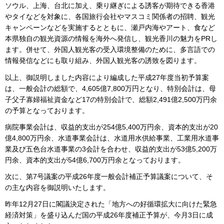
ソウル、上海、台北に加え、乗り継ぎによる誘客が期待できる香港
やタイなどを対象に、各国旅行会社やマスコミ関係者の招聘、観光
キャンペーンなどを実施するとともに、瀬戸内海やアート、食など
本県独自の観光資源の情報を海外へ発信し、観光香川の魅力をPRし
ます。併せて、外国人観光客の受入環境整備のために、多言語での
情報発信などにも取り組み、外国人観光客の誘致を図ります。
以上、御説明しました内容により編成した平成27年度当初予算案
は、一般会計の総額で、4,605億7,800万円となり、特別会計は、母
子父子寡婦福祉資金など17の特別会計で、総額2,491億2,500万円余
の予算となっております。
病院事業会計は、収益的支出が254億5,400万円余、資本的支出が20
億4,800万円余、水道事業会計は、水道用水供給事業、工業用水道事
業及び五色台水道事業の3会計を合わせ、収益的支出が53億5,200万
円余、資本的支出が54億6,700万円余となっております。
次に、第7号議案の平成26年度一般会計補正予算議案について、そ
の主な内容を御説明いたします。
昨年12月27日に閣議決定された「地方への好循環拡大に向けた緊急
経済対策」を盛り込んだ国の平成26年度補正予算が、今月3日に成