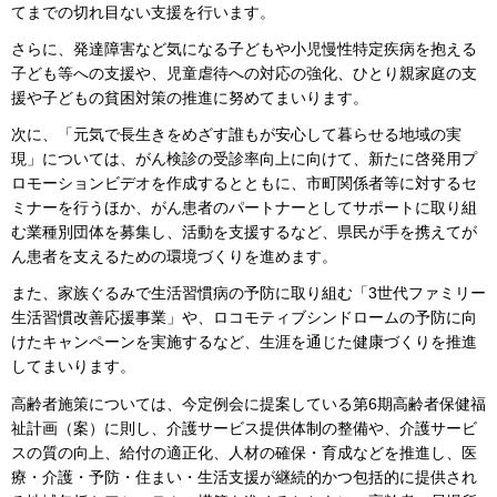
てまでの切れ目ない支援を行います。
さらに、発達障害など気になる子どもや小児慢性特定疾病を抱える
子ども等への支援や、児童虐待への対応の強化、ひとり親家庭の支
援や子どもの貧困対策の推進に努めてまいります。
次に、「元気で長生きをめざす誰もが安心して暮らせる地域の実
現」については、がん検診の受診率向上に向けて、新たに啓発用プ
ロモーションビデオを作成するとともに、市町関係者等に対するセ
ミナーを行うほか、がん患者のパートナーとしてサポートに取り組
む業種別団体を募集し、活動を支援するなど、県民が手を携えてが
ん患者を支えるための環境づくりを進めます。
また、家族ぐるみで生活習慣病の予防に取り組む「3世代ファミリー
生活習慣改善応援事業」や、ロコモティブシンドロームの予防に向
けたキャンペーンを実施するなど、生涯を通じた健康づくりを推進
してまいります。
高齢者施策については、今定例会に提案している第6期高齢者保健福
祉計画（案）に則し、介護サービス提供体制の整備や、介護サービ
スの質の向上、給付の適正化、人材の確保・育成などを推進し、医
療・介護・予防・住まい・生活支援が継続的かつ包括的に提供され