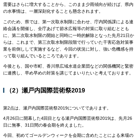
需要はさらに増大することから、このまま少雨傾向が続けば、県内
の水事情は、一層深刻化することも懸念されます。
このため、県では、第一次取水制限に合わせ、庁内関係課による連
絡会議を開催し、全庁あげて節水広報等の対策に取り組むととも
に、第二次取水制限の開始と同時に一時的解除となった先月21日か
らは、これまで、第三次取水制限段階で行っていた干害応急対策事
業を前倒しして実施するなど、今回の状況に対し、強い危機感を持
って取り組んでいるところであります。
今後とも、国や市町、香川県広域水道企業団などの関係機関と緊密
に連携し、早め早めの対策を講じてまいりたいと考えております。
（2）瀬戸内国際芸術祭2019
第2点は、瀬戸内国際芸術祭2019についてであります。
4月26日に開幕した4回目となる瀬戸内国際芸術祭2019は、先月26
日に無事、31日間の春会期を終えました。
今回、初めてゴールデンウィークを会期に含めたことによる来場の