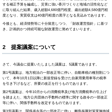
する補正予算を編成し、災害に強い香川づくりと地域の活性化など
に取り組んだ結果、歳入総額4,680億円程度、歳出総額4,580億円程
度となり、実質収支は40億円程度の黒字となる見込みであります。
今後とも、経済情勢等に十分留意しつつ、「財政運営指針」に基づ
き、計画的かつ持続可能な財政運営に努めてまいります。
2 提案議案について
さて、今議会に提案いたしました議案は、5議案であります。
第1号議案は、地方税法の一部改正等に伴い、自動車税の種別割につ
いて、本年10月1日以降に新規登録を受けた自家用乗用車等の税率
を引き下げるなど、所要の改正を行うものであります。
第2号議案は、今年10月からの消費税率及び地方消費税率の引上げ
を踏まえた、地方公共団体の手数料の標準に関する政令の一部改正
等に伴い、関係手数料を改定するものであります。
第3号議案は、関係省令等の一部改正に伴い、離島振興対策実施地域