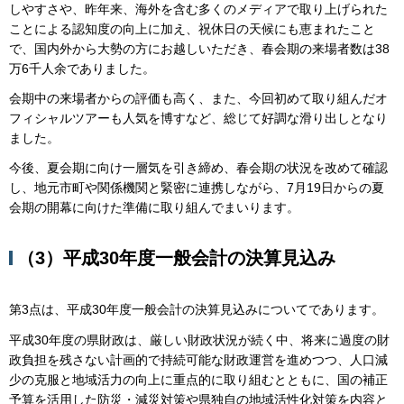
しやすさや、昨年来、海外を含む多くのメディアで取り上げられた
ことによる認知度の向上に加え、祝休日の天候にも恵まれたこと
で、国内外から大勢の方にお越しいただき、春会期の来場者数は38
万6千人余でありました。
会期中の来場者からの評価も高く、また、今回初めて取り組んだオ
フィシャルツアーも人気を博すなど、総じて好調な滑り出しとなり
ました。
今後、夏会期に向け一層気を引き締め、春会期の状況を改めて確認
し、地元市町や関係機関と緊密に連携しながら、7月19日からの夏
会期の開幕に向けた準備に取り組んでまいります。
（3）平成30年度一般会計の決算見込み
第3点は、平成30年度一般会計の決算見込みについてであります。
平成30年度の県財政は、厳しい財政状況が続く中、将来に過度の財
政負担を残さない計画的で持続可能な財政運営を進めつつ、人口減
少の克服と地域活力の向上に重点的に取り組むとともに、国の補正
予算を活用した防災・減災対策や県独自の地域活性化対策を内容と