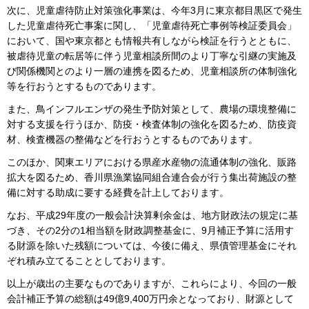
次に、児童虐待防止対策強化事業は、今年3月に東京都目黒区で発生
した児童虐待死亡事案に関し、「児童虐待死亡事例等検証委員会」
において、国や東京都とも情報共有しながら検証を行うとともに、
被虐待児童の転居等に伴う児童相談所間のより丁寧な引継の実施及
び関係機関とのより一層の連携を図るため、児童相談所の体制強化
等を行おうとするものであります。
また、鳥インフルエンザの発生予防対策として、農場の環境整備に
対する支援を行うほか、防疫・検査体制の強化を図るため、防疫資
材、検査機器の整備などを行おうとするものであります。
このほか、関東エリアにおける県産水産物の流通体制の強化、販路
拡大を図るため、香川県漁業協同組合連合会が行う集出荷施設の整
備に対する助成に要する経費を計上しております。
なお、平成29年度の一般会計決算剰余金は、地方財政法の規定に基
づき、その2分の1相当額を財政調整基金に、9月補正予算に活用す
る財源を除いた残額については、今後に備え、県債管理基金にそれ
ぞれ積み立てることとしております。
以上が歳出の主要なものでありますが、これらにより、今回の一般
会計補正予算の総額は49億9,400万円余となっており、財源として