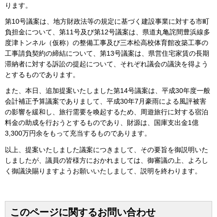
ります。
第10号議案は、地方財政法等の規定に基づく建設事業に対する市町
負担金について、第11号及び第12号議案は、県道丸亀詫間豊浜線多
度津トンネル（仮称）の整備工事及び三本松高校体育館改築工事の
工事請負契約の締結について、第13号議案は、県営住宅家賃の長期
滞納者に対する訴訟の提起について、それぞれ議会の議決を得よう
とするものであります。
また、本日、追加提案いたしました第14号議案は、平成30年度一般
会計補正予算議案でありまして、平成30年7月豪雨による風評被害
の影響を緩和し、旅行需要を喚起するため、周遊旅行に対する宿泊
料金の助成を行おうとするものであり、財源は、国庫支出金1億
3,300万円余をもって充当するものであります。
以上、提案いたしました議案につきまして、その要旨を御説明いた
しましたが、議員の皆様方におかれましては、御審議の上、よろし
く御議決賜りますようお願いいたしまして、説明を終わります。
このページに関するお問い合わせ