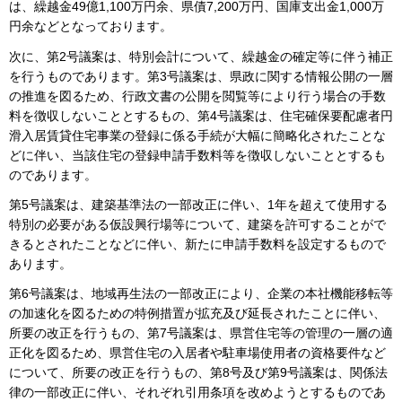
は、繰越金49億1,100万円余、県債7,200万円、国庫支出金1,000万
円余などとなっております。
次に、第2号議案は、特別会計について、繰越金の確定等に伴う補正
を行うものであります。第3号議案は、県政に関する情報公開の一層
の推進を図るため、行政文書の公開を閲覧等により行う場合の手数
料を徴収しないこととするもの、第4号議案は、住宅確保要配慮者円
滑入居賃貸住宅事業の登録に係る手続が大幅に簡略化されたことな
どに伴い、当該住宅の登録申請手数料等を徴収しないこととするも
のであります。
第5号議案は、建築基準法の一部改正に伴い、1年を超えて使用する
特別の必要がある仮設興行場等について、建築を許可することがで
きるとされたことなどに伴い、新たに申請手数料を設定するもので
あります。
第6号議案は、地域再生法の一部改正により、企業の本社機能移転等
の加速化を図るための特例措置が拡充及び延長されたことに伴い、
所要の改正を行うもの、第7号議案は、県営住宅等の管理の一層の適
正化を図るため、県営住宅の入居者や駐車場使用者の資格要件など
について、所要の改正を行うもの、第8号及び第9号議案は、関係法
律の一部改正に伴い、それぞれ引用条項を改めようとするものであ