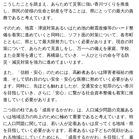
こうしたことを踏まえ、あらためて災害に強い香川づくりを推進
し、県民の皆様の生命と財産を守ることは、県にとっての最大の責
務であると考えています。
そのため、地震・津波対策あるいはため池の耐震改修等のハード整
備を着実に進めていくと同時に、ソフト面の対策について、各市町
とともに、県として最大限努力していく必要があります。現在の対
策について、あらためて見直しをし、万一への備えを家庭、学校、
また企業等を通じて、再構築していき、一人ひとりの命を守る防
災・減災対策を強力に進めてまいります。
また、「信頼・安心」のためには、高齢者あるいは障害者福祉の推
進、そして切れ目のない安全・安心な医療に努めていく必要があり
ます。同時に、先ほども触れましたが、交通安全と犯罪のない香川
を目指していき、さらに「安心」に繋がる社会資本整備も着実に推
進していく必要があります。
二つ目の柱である「成長するかがわ」は、人口減少問題の克服ある
いは地域活力の向上のために極めて重要であると考えています。特
に人口問題に関しては、若い人が定着あるいは戻ってくる地域・県
を目指していく必要があります。若者あるいは子どもの笑顔があふ
れる地域にしていくためにも、「成長するかがわ」を目指して、雇