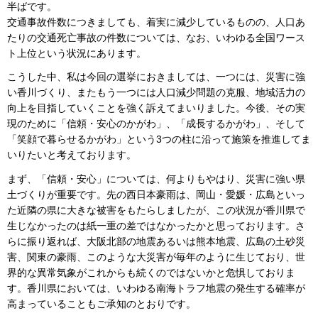
半ばです。
交通事故件数につきましても、着実に減少しているものの、人口あ
たりの交通死亡事故の件数については、なお、いわゆる全国ワース
ト上位という状況にあります。
こうした中、私は今回の選挙におきましては、一つには、災害に強
い香川づくり、またもう一つには人口減少問題の克服、地域活力の
向上を目指していくことを強く訴えてまいりました。今後、その実
現のために「信頼・安心のかがわ」、「成長するかがわ」、そして
「笑顔で暮らせるかがわ」という3つの柱に沿って施策を推進してま
いりたいと考えております。
まず、「信頼・安心」については、何よりもやはり、災害に強い県
土づくりが重要です。先の西日本豪雨は、岡山・愛媛・広島といっ
た近隣の県に大きな被害をもたらしましたが、この状況が香川県で
生じなかったのは紙一重の差ではなかったかと思っております。さ
らに振り返れば、大阪北部の地震あるいは熊本地震、広島の土砂災
害、関東の豪雨、このような大災害が毎年のように生じており、世
界的な異常気象がこれからも続くのではないかと危惧しておりま
す。香川県においては、いわゆる南海トラフ地震の発生する確率が
高まっていることもご承知のとおりです。