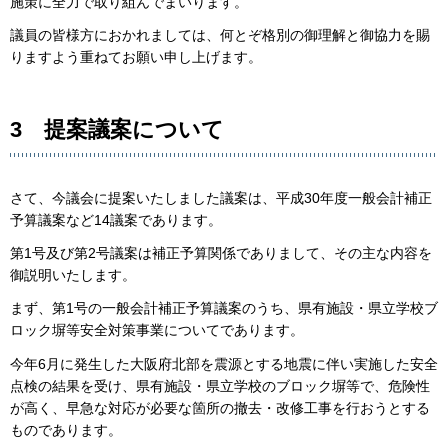
施策に全力で取り組んでまいります。
議員の皆様方におかれましては、何とぞ格別の御理解と御協力を賜
りますよう重ねてお願い申し上げます。
3 提案議案について
さて、今議会に提案いたしました議案は、平成30年度一般会計補正
予算議案など14議案であります。
第1号及び第2号議案は補正予算関係でありまして、その主な内容を
御説明いたします。
まず、第1号の一般会計補正予算議案のうち、県有施設・県立学校ブ
ロック塀等安全対策事業についてであります。
今年6月に発生した大阪府北部を震源とする地震に伴い実施した安全
点検の結果を受け、県有施設・県立学校のブロック塀等で、危険性
が高く、早急な対応が必要な箇所の撤去・改修工事を行おうとする
ものであります。