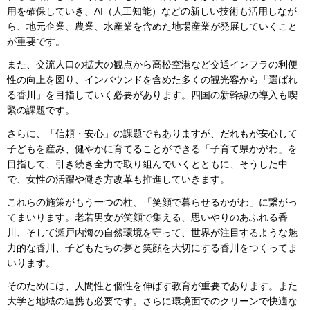
用を確保していき、AI（人工知能）などの新しい技術も活用しなが
ら、地元企業、農業、水産業を含めた地場産業が発展していくこと
が重要です。
また、交流人口の拡大の観点から高松空港など交通インフラの利便
性の向上を図り、インバウンドを含めた多くの観光客から「選ばれ
る香川」を目指していく必要があります。四国の新幹線の導入も喫
緊の課題です。
さらに、「信頼・安心」の課題でもありますが、だれもが安心して
子どもを産み、健やかに育てることができる「子育て県かがわ」を
目指して、引き続き全力で取り組んでいくとともに、そうした中
で、女性の活躍や働き方改革も推進していきます。
これらの施策がもう一つの柱、「笑顔で暮らせるかがわ」に繋がっ
てまいります。老若男女が笑顔で集える、思いやりのあふれる香
川、そして瀬戸内海の自然環境を守って、世界が注目するような魅
力的な香川、子どもたちの夢と笑顔を大切にする香川をつくってま
いります。
そのためには、人間性と個性を伸ばす教育が重要であります。また
大学と地域の連携も必要です。さらに環境面でのクリーンで快適な