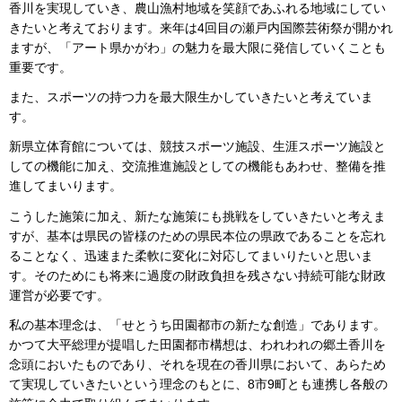
香川を実現していき、農山漁村地域を笑顔であふれる地域にしてい
きたいと考えております。来年は4回目の瀬戸内国際芸術祭が開かれ
ますが、「アート県かがわ」の魅力を最大限に発信していくことも
重要です。
また、スポーツの持つ力を最大限生かしていきたいと考えていま
す。
新県立体育館については、競技スポーツ施設、生涯スポーツ施設と
しての機能に加え、交流推進施設としての機能もあわせ、整備を推
進してまいります。
こうした施策に加え、新たな施策にも挑戦をしていきたいと考えま
すが、基本は県民の皆様のための県民本位の県政であることを忘れ
ることなく、迅速また柔軟に変化に対応してまいりたいと思いま
す。そのためにも将来に過度の財政負担を残さない持続可能な財政
運営が必要です。
私の基本理念は、「せとうち田園都市の新たな創造」であります。
かつて大平総理が提唱した田園都市構想は、われわれの郷土香川を
念頭においたものであり、それを現在の香川県において、あらため
て実現していきたいという理念のもとに、8市9町とも連携し各般の