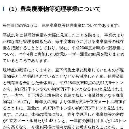
（1）豊島廃棄物等処理事業について
報告事項の第1点は、豊島廃棄物等処理事業についてであります。
平成23年に処理対象量を大幅に見直したことを踏まえ、事業のより
正確な進行管理を図るため、毎年度末時点における廃棄物等の残存
量を把握することとしており、現在、平成26年度末時点の残存量に
ついて、本年4月に実施した3次元レーザー測量の結果を取りまとめ
ているところであります。
現時点の概算によりますと、直下汚染土壌と想定していたものが廃
棄物等として掘削されていることなどから減少したため、処理済量
と残存量を合計した全体量は、平成25年度末時点の約91万9千トン
から、約1万2千トン少ない約90万7千トンとなるものと見込まれま
す。一方で、直下汚染土壌を除く直島で焼却・溶融対象となる廃棄
物等については、昨年度の推計より体積が約4千立方メートル増加す
るとともに、重量は、約1万4千トン多い約86万6千トンと見込まれ
ます。これは、体積の増加に加え、昨年度処理した廃棄物等の密度
が1立方メートル当たり1.48トンと、一年前の推計に用いた1.43トン
から高くなり、今後も同様の傾向が続くと考えられることから、こ