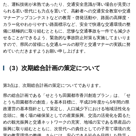
た、運転技術が未熟であったり、交通安全意識が薄い場合が見受け
られる若い世代にも力点を置いて、高齢者への交通安全教室や交通
マナーアップコンテストなどの教育・啓発活動や、路面の高輝度・
カラー化やわかりやすい路面標示など、安全で快適な交通環境の整
備に積極的に取り組むとともに、悲惨な交通事故を一件でも減少さ
せることができるよう、緊急的な事故防止対策も実施してまいりま
すので、県民の皆様にも交通ルールの順守と交通マナーの実践に努
めていただきますようお願い申し上げます。
（3）次期総合計画の策定について
第3点は、次期総合計画の策定についてであります。
県の総合計画である「せとうち田園都市香川創造プラン」は、「せ
とうち田園都市の創造」を基本目標に、平成23年度から5年間の県
政運営の基本指針として策定し、人口減少下における地域活性化を
念頭に、働く場の確保策としての産業振興、交流の活発化を図るた
めの観光振興と交通ネットワークの充実、地域の宝である県産品の
振興に取り組むとともに、次世代への責任としての子育て環境の充
実や教育環境の整備、さらには、安心できる社会を目指した防災・