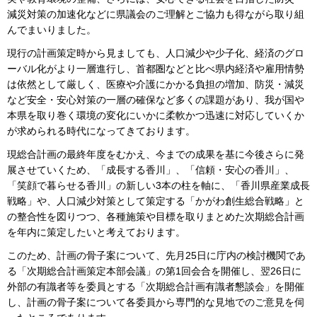
減災対策の加速化などに県議会のご理解とご協力も得ながら取り組
んでまいりました。
現行の計画策定時から見ましても、人口減少や少子化、経済のグロ
ーバル化がより一層進行し、首都圏などと比べ県内経済や雇用情勢
は依然として厳しく、医療や介護にかかる負担の増加、防災・減災
など安全・安心対策の一層の確保など多くの課題があり、我が国や
本県を取り巻く環境の変化にいかに柔軟かつ迅速に対応していくか
が求められる時代になってきております。
現総合計画の最終年度をむかえ、今までの成果を基に今後さらに発
展させていくため、「成長する香川」、「信頼・安心の香川」、
「笑顔で暮らせる香川」の新しい3本の柱を軸に、「香川県産業成長
戦略」や、人口減少対策として策定する「かがわ創生総合戦略」と
の整合性を図りつつ、各種施策や目標を取りまとめた次期総合計画
を年内に策定したいと考えております。
このため、計画の骨子案について、先月25日に庁内の検討機関であ
る「次期総合計画策定本部会議」の第1回会合を開催し、翌26日に
外部の有識者等を委員とする「次期総合計画有識者懇談会」を開催
し、計画の骨子案について各委員から専門的な見地でのご意見を伺