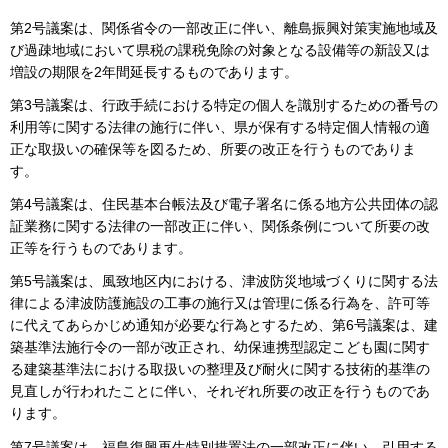
第2号議案は、関係省令の一部改正に伴い、離島振興対策実施地域及
び過疎地域において県税の課税免除の対象となる設備等の新設又は
増設の期限を2年間延長するものであります。
第3号議案は、行政手続における特定の個人を識別するための番号の
利用等に関する法律の施行に伴い、県が保有する特定個人情報の適
正な取扱いの確保等を図るため、所要の改正を行うものでありま
す。
第4号議案は、住民基本台帳法及び電子署名に係る地方公共団体の認
証業務に関する法律の一部改正に伴い、関係条例について所要の改
正等を行うものであります。
第5号議案は、風致地区内における、津波防災地域づくりに関する法
律による津波防護施設の工事の施行又は管理に係る行為を、許可等
に代えてあらかじめ通知が必要な行為とするため、第6号議案は、建
築基準法施行令の一部が改正され、幼保連携型認定こども園に関す
る建築基準法における取扱いの整理及び耐火に関する技術的基準の
見直しが行われたことに伴い、それぞれ所要の改正を行うものであ
ります。
第7号議案は、福島復興再生特別措置法の一部改正に伴い、引用する