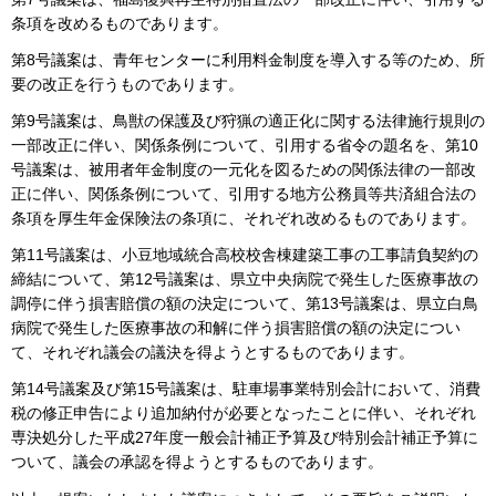
条項を改めるものであります。
第8号議案は、青年センターに利用料金制度を導入する等のため、所
要の改正を行うものであります。
第9号議案は、鳥獣の保護及び狩猟の適正化に関する法律施行規則の
一部改正に伴い、関係条例について、引用する省令の題名を、第10
号議案は、被用者年金制度の一元化を図るための関係法律の一部改
正に伴い、関係条例について、引用する地方公務員等共済組合法の
条項を厚生年金保険法の条項に、それぞれ改めるものであります。
第11号議案は、小豆地域統合高校校舎棟建築工事の工事請負契約の
締結について、第12号議案は、県立中央病院で発生した医療事故の
調停に伴う損害賠償の額の決定について、第13号議案は、県立白鳥
病院で発生した医療事故の和解に伴う損害賠償の額の決定につい
て、それぞれ議会の議決を得ようとするものであります。
第14号議案及び第15号議案は、駐車場事業特別会計において、消費
税の修正申告により追加納付が必要となったことに伴い、それぞれ
専決処分した平成27年度一般会計補正予算及び特別会計補正予算に
ついて、議会の承認を得ようとするものであります。