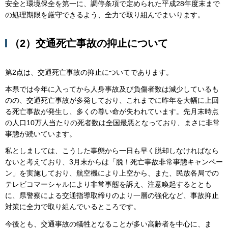
安全と環境保全を第一に、調停条項で定められた平成28年度末まで
の処理期限を厳守できるよう、全力で取り組んでまいります。
（2）交通死亡事故の抑止について
第2点は、交通死亡事故の抑止についてであります。
本県では今年に入ってから人身事故及び負傷者数は減少しているも
のの、交通死亡事故が多発しており、これまでに昨年を大幅に上回
る死亡事故が発生し、多くの尊い命が失われています。先月末時点
の人口10万人当たりの死者数は全国最悪となっており、まさに非常
事態が続いています。
私としましては、こうした事態から一日も早く脱却しなければなら
ないと考えており、3月末からは「脱！死亡事故非常事態キャンペー
ン」を実施しており、航空機により上空から、また、民放各局での
テレビコマーシャルにより非常事態を訴え、注意喚起するととも
に、県警察による交通指導取締りのより一層の強化など、事故抑止
対策に全力で取り組んでいるところです。
今後とも、交通事故の犠牲となることが多い高齢者を中心に、ま