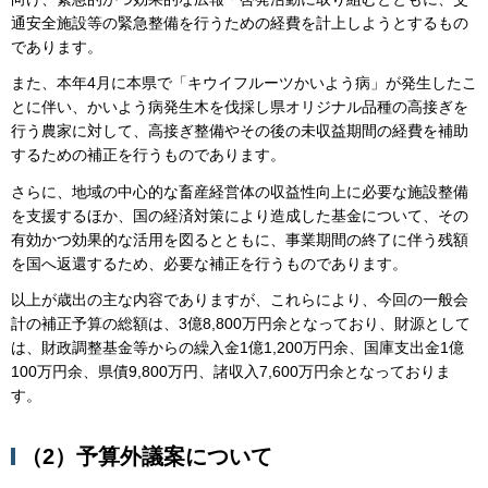
通安全施設等の緊急整備を行うための経費を計上しようとするもの
であります。
また、本年4月に本県で「キウイフルーツかいよう病」が発生したこ
とに伴い、かいよう病発生木を伐採し県オリジナル品種の高接ぎを
行う農家に対して、高接ぎ整備やその後の未収益期間の経費を補助
するための補正を行うものであります。
さらに、地域の中心的な畜産経営体の収益性向上に必要な施設整備
を支援するほか、国の経済対策により造成した基金について、その
有効かつ効果的な活用を図るとともに、事業期間の終了に伴う残額
を国へ返還するため、必要な補正を行うものであります。
以上が歳出の主な内容でありますが、これらにより、今回の一般会
計の補正予算の総額は、3億8,800万円余となっており、財源として
は、財政調整基金等からの繰入金1億1,200万円余、国庫支出金1億
100万円余、県債9,800万円、諸収入7,600万円余となっておりま
す。
（2）予算外議案について