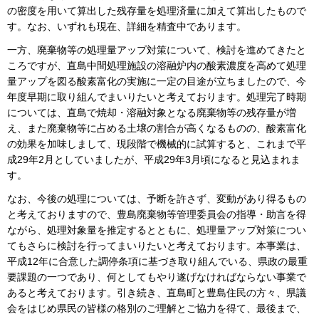
の密度を用いて算出した残存量を処理済量に加えて算出したもので
す。なお、いずれも現在、詳細を精査中であります。
一方、廃棄物等の処理量アップ対策について、検討を進めてきたと
ころですが、直島中間処理施設の溶融炉内の酸素濃度を高めて処理
量アップを図る酸素富化の実施に一定の目途が立ちましたので、今
年度早期に取り組んでまいりたいと考えております。処理完了時期
については、直島で焼却・溶融対象となる廃棄物等の残存量が増
え、また廃棄物等に占める土壌の割合が高くなるものの、酸素富化
の効果を加味しまして、現段階で機械的に試算すると、これまで平
成29年2月としていましたが、平成29年3月頃になると見込まれま
す。
なお、今後の処理については、予断を許さず、変動があり得るもの
と考えておりますので、豊島廃棄物等管理委員会の指導・助言を得
ながら、処理対象量を推定するとともに、処理量アップ対策につい
てもさらに検討を行ってまいりたいと考えております。本事業は、
平成12年に合意した調停条項に基づき取り組んでいる、県政の最重
要課題の一つであり、何としてもやり遂げなければならない事業で
あると考えております。引き続き、直島町と豊島住民の方々、県議
会をはじめ県民の皆様の格別のご理解とご協力を得て、最後まで、