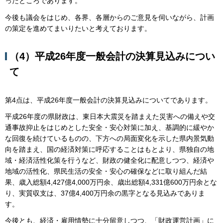
ったところであります。
今後も議会をはじめ、各界、各層からのご意見を伺いながら、計画
の策定を進めてまいりたいと考えております。
（4）平成26年度一般会計の決算見込みについ
て
第4点は、平成26年度一般会計の決算見込みについてであります。
平成26年度の県財政は、東日本大震災を踏まえた災害への備えや交
通事故抑止をはじめとした安全・安心対策に加え、基調的に緩やか
な回復を続けているものの、下方への局面変化を示した県内景気動
向を踏まえ、国の経済対策に呼応することはもとより、県独自の地
域・経済活性化策を行うなど、財政の健全化に配意しつつ、経済や
地域の活性化、県民生活の安全・安心の確保などに取り組んだ結
果、歳入総額4,427億4,000万円余、歳出総額4,331億600万円余とな
り、実質収支は、37億4,400万円余の黒字となる見込みでありま
す。
今後とも、経済・雇用情勢に十分留意しつつ、「財政運営計画」に