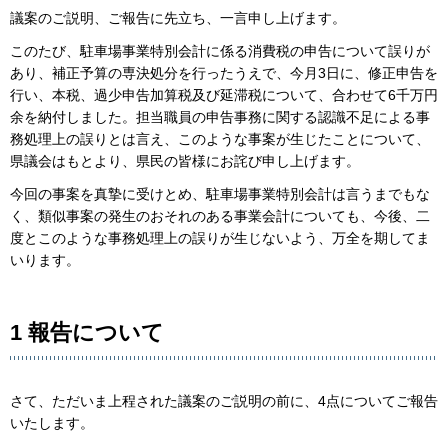
議案のご説明、ご報告に先立ち、一言申し上げます。
このたび、駐車場事業特別会計に係る消費税の申告について誤りが
あり、補正予算の専決処分を行ったうえで、今月3日に、修正申告を
行い、本税、過少申告加算税及び延滞税について、合わせて6千万円
余を納付しました。担当職員の申告事務に関する認識不足による事
務処理上の誤りとは言え、このような事案が生じたことについて、
県議会はもとより、県民の皆様にお詫び申し上げます。
今回の事案を真摯に受けとめ、駐車場事業特別会計は言うまでもな
く、類似事案の発生のおそれのある事業会計についても、今後、二
度とこのような事務処理上の誤りが生じないよう、万全を期してま
いります。
1 報告について
さて、ただいま上程された議案のご説明の前に、4点についてご報告
いたします。