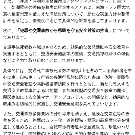
また、「津波・高潮対策整備推進アクションプログラム」に基づ
く、防潮壁等の整備を着実に推進するとともに、南海トラフ巨大地
震の被害想定を踏まえた津波対策について、新たな実施方針や整備
計画を策定し、優先度に応じて具体的な対策を講じてまいります。
次に、
「犯罪や交通事故から県民を守る安全対策の推進」
について
であります。
交通事故死者数を減少させるため、効果的な啓発活動や安全教育を
実施するとともに、交通安全施設等の整備、交通指導取締りの強化
などに全力で取り組むことにしております。
具体的には、交通死亡事故死者数の6割以上を占めている高齢者を中
心に車・自転車・歩行者の各通行形態に応じた参加・体験・実践型
の交通安全教室や高齢者世帯訪問を行うとともに、新たに導入する
交通安全教育車による出前型、参加体験型の交通安全教室の開催、
県民参加による交通マナーアップコンテストの開催など、効果的な
取組みを積極的に実施し、交通安全意識を高めてまいります。
また、交通事故多発要因の分析結果を踏まえ、危険な交差点等の改
善を図るため、路面のカラー化、道路標識・標示の高輝度化等を徹
底して進めるとともに、自転車歩行者道や交差点改良、歩道のバリ
アフリー化、信号機のLED化などの計画的な整備を進め、安全な交