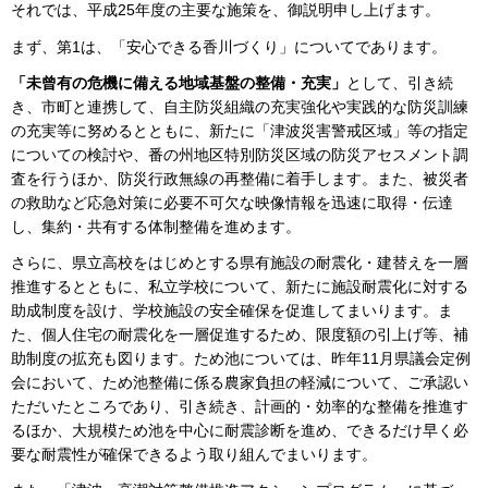
それでは、平成25年度の主要な施策を、御説明申し上げます。
まず、第1は、「安心できる香川づくり」についてであります。
「未曾有の危機に備える地域基盤の整備・充実」
として、引き続
き、市町と連携して、自主防災組織の充実強化や実践的な防災訓練
の充実等に努めるとともに、新たに「津波災害警戒区域」等の指定
についての検討や、番の州地区特別防災区域の防災アセスメント調
査を行うほか、防災行政無線の再整備に着手します。また、被災者
の救助など応急対策に必要不可欠な映像情報を迅速に取得・伝達
し、集約・共有する体制整備を進めます。
さらに、県立高校をはじめとする県有施設の耐震化・建替えを一層
推進するとともに、私立学校について、新たに施設耐震化に対する
助成制度を設け、学校施設の安全確保を促進してまいります。ま
た、個人住宅の耐震化を一層促進するため、限度額の引上げ等、補
助制度の拡充も図ります。ため池については、昨年11月県議会定例
会において、ため池整備に係る農家負担の軽減について、ご承認い
ただいたところであり、引き続き、計画的・効率的な整備を推進す
るほか、大規模ため池を中心に耐震診断を進め、できるだけ早く必
要な耐震性が確保できるよう取り組んでまいります。