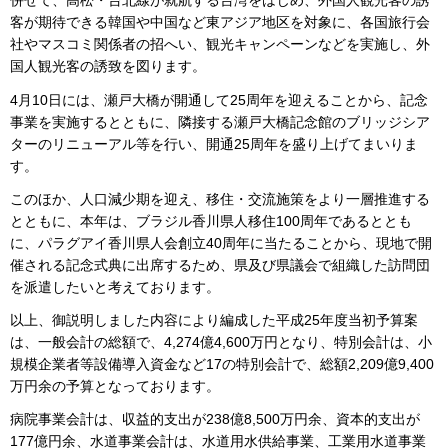
併せて、高松・台北線が就航する台湾をはじめ、外国人観光客の誘
客が期待できる韓国や中国など東アジア地区を対象に、各国旅行会
社やマスコミ関係者の招へい、観光キャンペーンなどを実施し、外
国人観光客の誘致を図ります。
4月10日には、瀬戸大橋が開通して25周年を迎えることから、記念
事業を実施するとともに、隣接する瀬戸大橋記念館のブリッジシア
ターのリニューアル等を行い、開通25周年を盛り上げてまいりま
す。
このほか、人口減少期を迎え、移住・交流施策をより一層推進する
とともに、本年は、ブラジル香川県人移住100周年であるととも
に、パラグアイ香川県人会創立40周年に当たることから、現地で開
催される記念式典に出席するため、県及び県議会で組織した訪問団
を派遣したいと考えております。
以上、御説明しました内容により編成した平成25年度当初予算案
は、一般会計の総額で、4,274億4,600万円となり、特別会計は、小
規模企業者等設備導入資金など17の特別会計で、総額2,209億9,400
万円余の予算となっております。
病院事業会計は、収益的支出が238億8,500万円余、資本的支出が
177億円余、水道事業会計は、水道用水供給事業、工業用水道事業