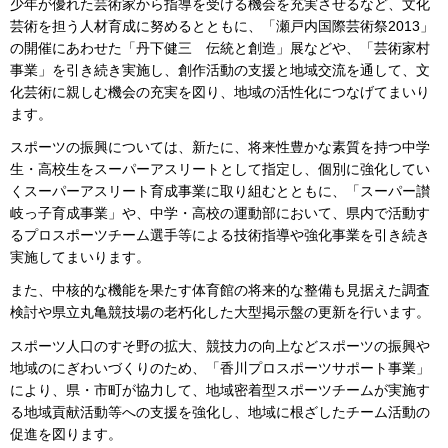
少年が優れた芸術家から指導を受ける機会を充実させるなど、文化
芸術を担う人材育成に努めるとともに、「瀬戸内国際芸術祭2013」
の開催にあわせた「丹下健三 伝統と創造」展などや、「芸術家村
事業」を引き続き実施し、創作活動の支援と地域交流を通して、文
化芸術に親しむ機会の充実を図り、地域の活性化につなげてまいり
ます。
スポーツの振興については、新たに、将来性豊かな素質を持つ中学
生・高校生をスーパーアスリートとして指定し、個別に強化してい
くスーパーアスリート育成事業に取り組むとともに、「スーパー讃
岐っ子育成事業」や、中学・高校の運動部において、県内で活動す
るプロスポーツチーム選手等による技術指導や強化事業を引き続き
実施してまいります。
また、中核的な機能を果たす体育館の将来的な整備も見据えた調査
検討や県立丸亀競技場の老朽化した大型掲示盤の更新を行います。
スポーツ人口のすそ野の拡大、競技力の向上などスポーツの振興や
地域のにぎわいづくりのため、「香川プロスポーツサポート事業」
により、県・市町が協力して、地域密着型スポーツチームが実施す
る地域貢献活動等への支援を強化し、地域に根ざしたチーム活動の
促進を図ります。