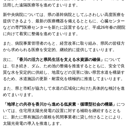
活用した遠隔医療等を進めてまいります。
新中央病院については、県の基幹病院としてふさわしい高度医療を
提供できるよう、最新の医療機器を備えるとともに、心臓センター
などの専門医療センターを新たに設置するなど、平成26年春の開院
に向けて着実に整備を進めてまいります。
また、病院事業管理者のもと、経営改革に取り組み、県民の皆様方
から求められる医療を安定的、継続的に提供してまいります。
次に、
「香川の活力と県民生活を支える水資源の確保」
について
は、引き続き、ダム、ため池の整備を推進するとともに、安全で良
質な水を安定的に供給し、地震などの災害に強い県営水道を構築す
るため、水道施設の更新・耐震化を積極的に推進してまいります。
また、県と市町が協力して水道の広域化に向けた具体的な検討を進
めてまいります。
「地球との共存を香川から進める低炭素・循環型社会の構築」
につ
いては、住宅用太陽光発電の設置に対する補助を継続するととも
に、新たに県有施設の屋根を民間事業者に貸し付けることにより、
太陽光発電の導入を推進します。