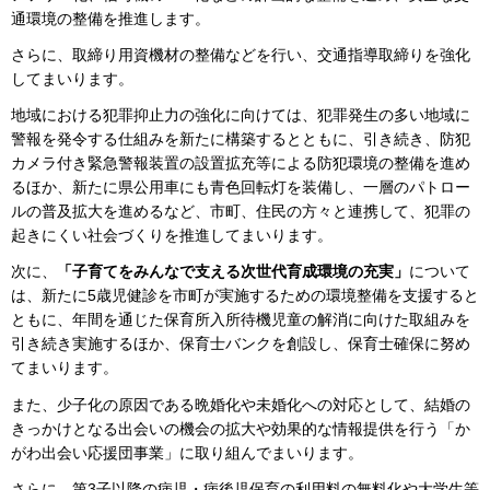
通環境の整備を推進します。
さらに、取締り用資機材の整備などを行い、交通指導取締りを強化
してまいります。
地域における犯罪抑止力の強化に向けては、犯罪発生の多い地域に
警報を発令する仕組みを新たに構築するとともに、引き続き、防犯
カメラ付き緊急警報装置の設置拡充等による防犯環境の整備を進め
るほか、新たに県公用車にも青色回転灯を装備し、一層のパトロー
ルの普及拡大を進めるなど、市町、住民の方々と連携して、犯罪の
起きにくい社会づくりを推進してまいります。
次に、
「子育てをみんなで支える次世代育成環境の充実」
について
は、新たに5歳児健診を市町が実施するための環境整備を支援すると
ともに、年間を通じた保育所入所待機児童の解消に向けた取組みを
引き続き実施するほか、保育士バンクを創設し、保育士確保に努め
てまいります。
また、少子化の原因である晩婚化や未婚化への対応として、結婚の
きっかけとなる出会いの機会の拡大や効果的な情報提供を行う「か
がわ出会い応援団事業」に取り組んでまいります。
さらに、第3子以降の病児・病後児保育の利用料の無料化や大学生等