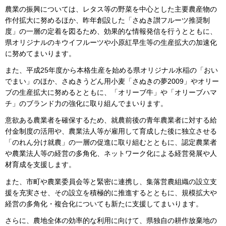
農業の振興については、レタス等の野菜を中心とした主要農産物の
作付拡大に努めるほか、昨年創設した「さぬき讃フルーツ推奨制
度」の一層の定着を図るため、効果的な情報発信を行うとともに、
県オリジナルのキウイフルーツや小原紅早生等の生産拡大の加速化
に努めてまいります。
また、平成25年度から本格生産を始める県オリジナル水稲の「おい
でまい」のほか、さぬきうどん用小麦「さぬきの夢2009」やオリー
ブの生産拡大に努めるとともに、「オリーブ牛」や「オリーブハマ
チ」のブランド力の強化に取り組んでまいります。
意欲ある農業者を確保するため、就農前後の青年農業者に対する給
付金制度の活用や、農業法人等が雇用して育成した後に独立させる
「のれん分け就農」の一層の促進に取り組むとともに、認定農業者
や農業法人等の経営の多角化、ネットワーク化による経営発展や人
材育成を支援します。
また、市町や農業委員会等と緊密に連携し、集落営農組織の設立支
援を充実させ、その設立を積極的に推進するとともに、規模拡大や
経営の多角化・複合化についても新たに支援してまいります。
さらに、農地全体の効率的な利用に向けて、県独自の耕作放棄地の