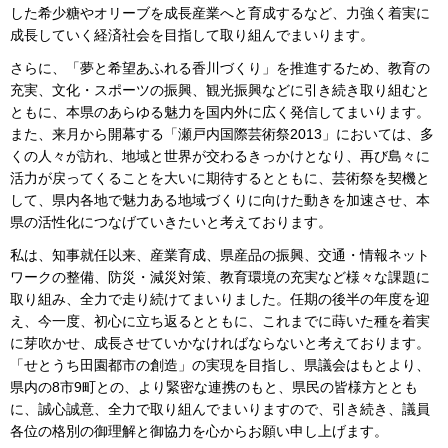
した希少糖やオリーブを成長産業へと育成するなど、力強く着実に
成長していく経済社会を目指して取り組んでまいります。
さらに、「夢と希望あふれる香川づくり」を推進するため、教育の
充実、文化・スポーツの振興、観光振興などに引き続き取り組むと
ともに、本県のあらゆる魅力を国内外に広く発信してまいります。
また、来月から開幕する「瀬戸内国際芸術祭2013」においては、多
くの人々が訪れ、地域と世界が交わるきっかけとなり、再び島々に
活力が戻ってくることを大いに期待するとともに、芸術祭を契機と
して、県内各地で魅力ある地域づくりに向けた動きを加速させ、本
県の活性化につなげていきたいと考えております。
私は、知事就任以来、産業育成、県産品の振興、交通・情報ネット
ワークの整備、防災・減災対策、教育環境の充実など様々な課題に
取り組み、全力で走り続けてまいりました。任期の後半の年度を迎
え、今一度、初心に立ち返るとともに、これまでに蒔いた種を着実
に芽吹かせ、成長させていかなければならないと考えております。
「せとうち田園都市の創造」の実現を目指し、県議会はもとより、
県内の8市9町との、より緊密な連携のもと、県民の皆様方ととも
に、誠心誠意、全力で取り組んでまいりますので、引き続き、議員
各位の格別の御理解と御協力を心からお願い申し上げます。