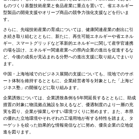
ものづくり基盤技術産業と食品産業に重点を置いて、省エネルギー
型製品の開発支援やオリーブ商品の競争力強化支援などを行いま
す。
さらに、先端技術産業の育成については、健康関連産業の創出に引
き続き取り組むとともに、新たに、再生可能エネルギーや省エネル
ギー、スマートグリッドなど革新的エネルギーに関して産学官連携
の場を設け、エネルギー関連産業への県内企業の進出を促進するな
ど、今後の成長が見込まれる分野への進出支援に取り組んでまいり
ます。
中国・上海地域でのビジネス展開の支援についても、現地でのサポ
ート体制を維持するとともに、企業経営者等を対象とした「上海ビ
ジネス塾」の開催などに取り組みます。
企業誘致については、企業誘致条例を5年間延長するとともに、助成
措置の対象に物流拠点施設を加えるなど、優遇制度のより一層の充
実を図り、企業が操業しやすい環境づくりに努めます。また、本県
の優れた立地環境やそれぞれの工場用地が有する特性を踏まえ、タ
ーゲットを絞った効果的な情報発信などに努め、優良企業の立地促
進を図ります。