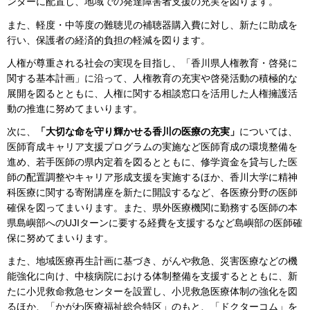
ンターに配置し、地域での発達障害者支援の充実を図ります。
また、軽度・中等度の難聴児の補聴器購入費に対し、新たに助成を
行い、保護者の経済的負担の軽減を図ります。
人権が尊重される社会の実現を目指し、「香川県人権教育・啓発に
関する基本計画」に沿って、人権教育の充実や啓発活動の積極的な
展開を図るとともに、人権に関する相談窓口を活用した人権擁護活
動の推進に努めてまいります。
次に、
「大切な命を守り輝かせる香川の医療の充実」
については、
医師育成キャリア支援プログラムの実施など医師育成の環境整備を
進め、若手医師の県内定着を図るとともに、修学資金を貸与した医
師の配置調整やキャリア形成支援を実施するほか、香川大学に精神
科医療に関する寄附講座を新たに開設するなど、各医療分野の医師
確保を図ってまいります。また、県外医療機関に勤務する医師の本
県島嶼部へのUJIターンに要する経費を支援するなど島嶼部の医師確
保に努めてまいります。
また、地域医療再生計画に基づき、がんや救急、災害医療などの機
能強化に向け、中核病院における体制整備を支援するとともに、新
たに小児救命救急センターを設置し、小児救急医療体制の強化を図
るほか、「かがわ医療福祉総合特区」のもと、「ドクターコム」を