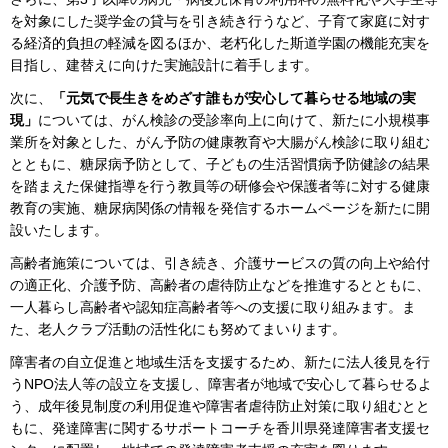
を対象にした奨学金の貸与を引き続き行うなど、子育て家庭に対す
る経済的負担の軽減を図るほか、老朽化した斯道学園の機能充実を
目指し、建替えに向けた実施設計に着手します。
次に、
「元気で長生きをめざす誰もが安心して暮らせる地域の実
現」
については、がん検診の受診率向上に向けて、新たに小規模事
業所を対象とした、がん予防の健康教育や大腸がん検診に取り組む
とともに、糖尿病予防として、子どもの生活習慣病予防健診の結果
を踏まえた保健指導を行う教員等の研修会や保護者等に対する健康
教育の実施、糖尿病関係の情報を発信するホームページを新たに開
設いたします。
高齢者施策については、引き続き、介護サービスの質の向上や給付
の適正化、介護予防、高齢者の虐待防止などを推進するとともに、
一人暮らし高齢者や認知症高齢者等への支援に取り組みます。ま
た、老人クラブ活動の活性化にも努めてまいります。
障害者の自立促進と地域生活を支援するため、新たに法人後見を行
うNPO法人等の設立を支援し、障害者が地域で安心して暮らせるよ
う、成年後見制度の利用促進や障害者虐待防止対策に取り組むとと
もに、発達障害に関するサポートコーチを香川県発達障害者支援セ