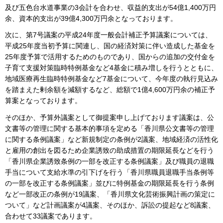
及び五色台水道事業の3会計を合わせ、収益的支出が54億1,400万円
余、資本的支出が39億4,300万円余となっております。
次に、第7号議案の平成24年度一般会計補正予算議案については、
平成25年度当初予算に関連し、国の経済対策に伴い造成した基金を
25年度予算で活用するためのものであり、国からの追加の交付金を
子育て支援対策臨時特例基金など4基金に積み増しを行うとともに、
地域医療再生臨時特例基金など7基金について、今年度の執行見込み
を踏まえた剰余額を減額するなど、総額で1億4,600万円余の補正予
算案となっております。
そのほか、予算外議案として御提案申し上げております議案は、公
文書等の管理に関する基本的事項を定める「香川県公文書等の管理
に関する条例議案」など新規制定の条例が2議案、地域経済の活性化
と雇用の創出を図るため企業誘致の助成措置の期限延長などを行う
「香川県企業誘致条例の一部を改正する条例議案」及び職員の退職
手当について支給水準の引下げを行う「香川県職員退職手当条例等
の一部を改正する条例議案」並びに特例基金の期限延長を行う条例
など一部改正の条例が19議案、「香川県文化芸術振興計画の策定に
ついて」など計画議案が4議案、そのほか、訴訟の提起など8議案、
合わせて33議案であります。