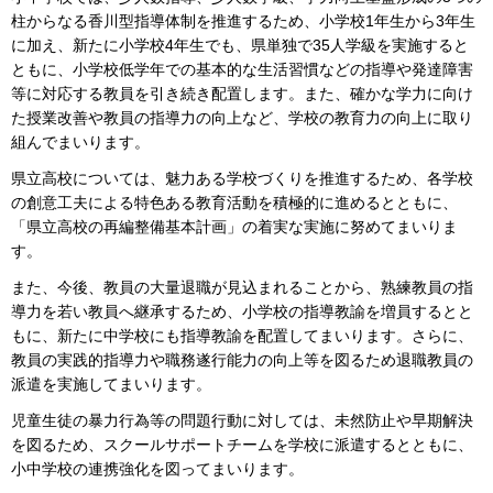
柱からなる香川型指導体制を推進するため、小学校1年生から3年生
に加え、新たに小学校4年生でも、県単独で35人学級を実施すると
ともに、小学校低学年での基本的な生活習慣などの指導や発達障害
等に対応する教員を引き続き配置します。また、確かな学力に向け
た授業改善や教員の指導力の向上など、学校の教育力の向上に取り
組んでまいります。
県立高校については、魅力ある学校づくりを推進するため、各学校
の創意工夫による特色ある教育活動を積極的に進めるとともに、
「県立高校の再編整備基本計画」の着実な実施に努めてまいりま
す。
また、今後、教員の大量退職が見込まれることから、熟練教員の指
導力を若い教員へ継承するため、小学校の指導教諭を増員するとと
もに、新たに中学校にも指導教諭を配置してまいります。さらに、
教員の実践的指導力や職務遂行能力の向上等を図るため退職教員の
派遣を実施してまいります。
児童生徒の暴力行為等の問題行動に対しては、未然防止や早期解決
を図るため、スクールサポートチームを学校に派遣するとともに、
小中学校の連携強化を図ってまいります。