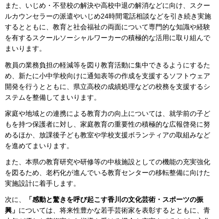
また、いじめ・不登校の解決や高校中退の解消などに向け、スクー
ルカウンセラーの派遣やいじめ24時間電話相談などを引き続き実施
するとともに、教育と社会福祉の両面について専門的な知識や経験
を有するスクールソーシャルワーカーの積極的な活用に取り組んで
まいります。
教員の業務負担の軽減等を図り教育活動に集中できるようにするた
め、新たに小中学校向けに通知表等の作成を支援するソフトウェア
開発を行うとともに、県立高校の成績処理などの校務を支援するシ
ステムを整備してまいります。
家庭や地域との連携による教育力の向上については、就学前の子ど
もを持つ保護者に対し、家庭教育の重要性の積極的な広報啓発に努
めるほか、放課後子ども教室や学校支援ボランティアの取組みなど
を進めてまいります。
また、本県の教育研究や研修等の中核施設としての機能の充実強化
を図るため、老朽化が進んでいる教育センターの移転整備に向けた
実施設計に着手します。
次に、
「感動と驚きを呼び起こす香川の文化芸術・スポーツの振
興」
については、将来性豊かな若手芸術家を表彰するとともに、青