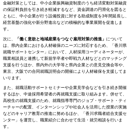
金融対策としては、中小企業振興融資制度のうち経済変動対策融資
の保証料負担を引き続き軽減するなど、資金調達の円滑化を図ると
ともに、中小企業が行う設備投資に対する助成制度を3年間延長し、
経営基盤の強化や新分野進出などの積極的な事業展開を促進しま
す。
次に、
「働く意欲と地域産業をつなぐ雇用対策の推進」
について
は、県内企業における人材確保のニーズに対応するため、「香川県
就職サポートセンター」において、人材採用コーディネーターが、
職業相談員と連携して新規学卒者や即戦力人材などとのマッチング
支援を行うほか、県内外の大学等と県内企業との意見交換会等や、
東京、大阪での合同就職説明会の開催により人材確保を支援してま
いります。
また、就職活動サポートセミナーや企業見学会などを引き続き開催
するほか、中途採用希望者の再就職支援に取り組みます。併せて、
高校生の就職支援のため、就職指導専門のジョブ・サポート・ティ
ーチャーの配置、インターンシップや社会人を活用した授業の実施
などのキャリア教育の推進に努めるほか、「香川求職者総合支援セ
ンター」を運営し、職業紹介に合わせて生活・就労相談を行いま
す。