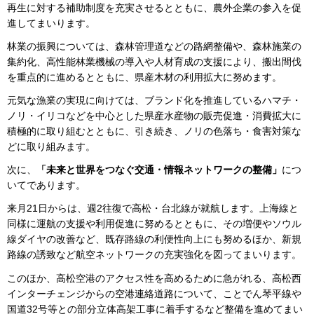
再生に対する補助制度を充実させるとともに、農外企業の参入を促
進してまいります。
林業の振興については、森林管理道などの路網整備や、森林施業の
集約化、高性能林業機械の導入や人材育成の支援により、搬出間伐
を重点的に進めるとともに、県産木材の利用拡大に努めます。
元気な漁業の実現に向けては、ブランド化を推進しているハマチ・
ノリ・イリコなどを中心とした県産水産物の販売促進・消費拡大に
積極的に取り組むとともに、引き続き、ノリの色落ち・食害対策な
どに取り組みます。
次に、
「未来と世界をつなぐ交通・情報ネットワークの整備」
につ
いてであります。
来月21日からは、週2往復で高松・台北線が就航します。上海線と
同様に運航の支援や利用促進に努めるとともに、その増便やソウル
線ダイヤの改善など、既存路線の利便性向上にも努めるほか、新規
路線の誘致など航空ネットワークの充実強化を図ってまいります。
このほか、高松空港のアクセス性を高めるために急がれる、高松西
インターチェンジからの空港連絡道路について、ことでん琴平線や
国道32号等との部分立体高架工事に着手するなど整備を進めてまい