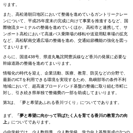
ります。
また、高松港朝日地区において整備を進めているガントリークレー
ンについて、平成25年度末の完成に向けて事業を推進するなど、国
際物流ターミナルの整備を進めていくほか、高松市と連携して、サ
ンポート高松において高速バス乗降場の移転や送迎用駐車場の拡充
など、高松駅南交通広場の整備を進め、交通結節機能の強化を図っ
てまいります。
さらに、国道438号、県道丸亀詫間豊浜線など香川の発展に必要な
幹線道路の整備を進めてまいります。
情報化の時代を迎え、企業活動、医療、教育、防災などの分野で、
最新のICTを利用できる環境を実現するため、島嶼部等の条件不利
地域において、超高速ブロードバンド基盤の整備に取り組む市町に
対し、引き続き県単独で整備費の一部を助成してまいります。
第3は、「夢と希望あふれる香川づくり」についてであります。
まず、
「夢と希望に向かって羽ばたく人を育てる香川の教育力の向
上」
についてであります。
小中学校では、少人数指導、少人数学級、学力向上基盤形成の3つの