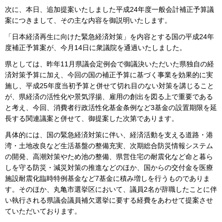
次に、本日、追加提案いたしました平成24年度一般会計補正予算議
案につきまして、その主な内容を御説明いたします。
「日本経済再生に向けた緊急経済対策」を内容とする国の平成24年
度補正予算案が、今月14日に衆議院を通過いたしました。
県としては、昨年11月県議会定例会で御議決いただいた県独自の経
済対策予算に加え、今回の国の補正予算に基づく事業を効果的に実
施し、平成25年度当初予算と併せて切れ目のない対策を講じること
が、県経済の活性化や景気浮揚、雇用の創出を図る上で重要である
と考え、今回、消費者行政活性化基金条例など3基金の設置期限を延
長する関連議案と併せて、御提案した次第であります。
具体的には、国の緊急経済対策に伴い、経済活動を支える道路・港
湾・土地改良など生活基盤の整備充実、次期総合防災情報システム
の開発、高潮対策やため池の整備、県営住宅の耐震化など命と暮ら
しを守る防災・減災対策の推進などのほか、国からの交付金を医療
施設耐震化臨時特例基金など7基金に積み増しを行うものでありま
す。そのほか、丸亀市選挙区において、議員2名が辞職したことに伴
い執行される県議会議員補欠選挙に要する経費をあわせて提案させ
ていただいております。