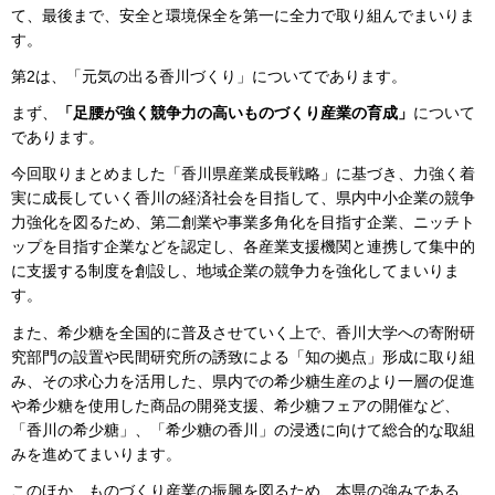
て、最後まで、安全と環境保全を第一に全力で取り組んでまいりま
す。
第2は、「元気の出る香川づくり」についてであります。
まず、
「足腰が強く競争力の高いものづくり産業の育成」
について
であります。
今回取りまとめました「香川県産業成長戦略」に基づき、力強く着
実に成長していく香川の経済社会を目指して、県内中小企業の競争
力強化を図るため、第二創業や事業多角化を目指す企業、ニッチト
ップを目指す企業などを認定し、各産業支援機関と連携して集中的
に支援する制度を創設し、地域企業の競争力を強化してまいりま
す。
また、希少糖を全国的に普及させていく上で、香川大学への寄附研
究部門の設置や民間研究所の誘致による「知の拠点」形成に取り組
み、その求心力を活用した、県内での希少糖生産のより一層の促進
や希少糖を使用した商品の開発支援、希少糖フェアの開催など、
「香川の希少糖」、「希少糖の香川」の浸透に向けて総合的な取組
みを進めてまいります。
このほか、ものづくり産業の振興を図るため、本県の強みである、