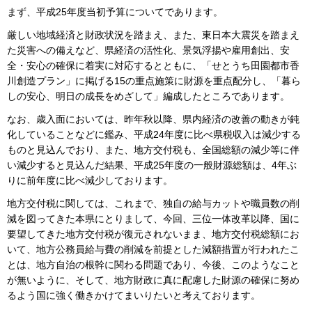
まず、平成25年度当初予算についてであります。
厳しい地域経済と財政状況を踏まえ、また、東日本大震災を踏まえ
た災害への備えなど、県経済の活性化、景気浮揚や雇用創出、安
全・安心の確保に着実に対応するとともに、「せとうち田園都市香
川創造プラン」に掲げる15の重点施策に財源を重点配分し、「暮ら
しの安心、明日の成長をめざして」編成したところであります。
なお、歳入面においては、昨年秋以降、県内経済の改善の動きが鈍
化していることなどに鑑み、平成24年度に比べ県税収入は減少する
ものと見込んでおり、また、地方交付税も、全国総額の減少等に伴
い減少すると見込んだ結果、平成25年度の一般財源総額は、4年ぶ
りに前年度に比べ減少しております。
地方交付税に関しては、これまで、独自の給与カットや職員数の削
減を図ってきた本県にとりまして、今回、三位一体改革以降、国に
要望してきた地方交付税が復元されないまま、地方交付税総額にお
いて、地方公務員給与費の削減を前提とした減額措置が行われたこ
とは、地方自治の根幹に関わる問題であり、今後、このようなこと
が無いように、そして、地方財政に真に配慮した財源の確保に努め
るよう国に強く働きかけてまいりたいと考えております。