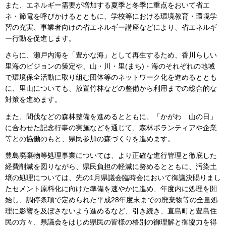
また、エネルギー需要が増加する夏季と冬季に重点をおいて省エ
ネ・節電を呼びかけるとともに、学校等における環境教育・環境学
習の充実、事業者向けの省エネルギー講座などにより、省エネルギ
ー行動を促進します。
さらに、瀬戸内海を「豊かな海」として再生するため、香川らしい
里海のビジョンの策定や、山・川・里(まち)・海のそれぞれの地域
で環境保全活動に取り組む団体等のネットワーク化を進めるととも
に、里山についても、放置竹林などの整備から利用までの総合的な
対策を進めます。
また、間伐などの森林整備を進めるとともに、「かがわ 山の日」
に合わせた記念行事の実施などを通じて、森林ボランティアや企業
等との協働のもと、県民参加の森づくりを進めます。
豊島廃棄物等処理事業については、より正確な進行管理と徹底した
経費削減を図りながら、県民負担の軽減に努めるとともに、汚染土
壌の処理については、先の1月県議会臨時会において御議決賜りまし
たセメント原料化に向けた準備を速やかに進め、年度内に処理を開
始し、調停条項で定められた平成28年度末までの廃棄物等の全量処
理に影響を及ぼさないよう進めるなど、引き続き、直島町と豊島住
民の方々、県議会をはじめ県民の皆様の格別の御理解と御協力を得