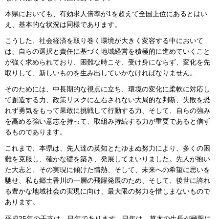
本県においても、有効求人倍率が1を超えて全国上位にあるとはい
え、基本的な状況は同様であります。
こうした、社会経済を取り巻く環境が大きく変容する中において
は、自らの選択と責任に基づく地域経営を積極的に進めていくこと
が強く求められており、困難な時こそ、受け身にならず、変化を先
取りして、新しいものを生み出していかなければなりません。
そのためには、中長期的な視点に立ち、環境の変化に柔軟に対応し
て創造する力、政策リスクに左右されない大局的な判断、失敗を恐
れず勇気をもって果敢に挑戦して行動する力、そして、自らの強み
を高める強い意志を持って、取組み持続する力が重要であると信ず
るものであります。
これまで、本県は、先人達の英知とたゆまぬ努力により、多くの困
難を克服し、確かな礎を築き、発展してまいりました。先人が抱い
た大志と、その実現に傾けた情熱、そして、未来への希望に思いを
馳せ、私も郷土香川の一層の飛躍発展のため、そして、後世に誇れ
る豊かな地域社会の実現に向け、最大限の努力を惜しまないもので
あります。
平成25年の干支は、巳年であります。巳年は、草木の生長が極限に