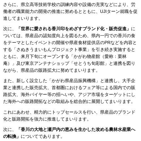
さらに、県立高等技術学校の訓練内容や設備の充実などにより、労
働者の職業能力の開発の推進に努めるとともに、UJIターン就職を促
進してまいります。
次に、
「世界に愛される香川印をめざすブランド化・販売促進」
に
ついては、県産品の認知度向上を図るため、県内一円での香川の食
をテーマとしたイベントの開催や県産食材提供店のPRなどを内容と
する「さぬきうまいもんプロジェクト事業」を引き続き実施すると
ともに、来月下旬にオープンする「かがわ物産館（愛称：栗林
庵）」及び東京アンテナショップ「せとうち旬彩館」と連携を図り
ながら、県産品の販路拡大に努めてまいります。
また、新しく設立した「かがわ県産品振興機構」と連携し、大手企
業と連携した販売拡大、首都圏におけるフェア等による国内での販
路拡大、海外バイヤー等の招へいや、アジア市場をターゲットにし
た海外への販路開拓などの取組みを総合的に展開してまいります。
これにあわせ、精力的にトップセールスを行い、県産品のブランド
化と販路開拓を強力に推進してまいります。
次に、
「香川の大地と瀬戸内の恵みを生かした攻める農林水産業へ
の転換」
についてであります。