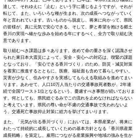
達して、それゆえに「止む」という字に通じるようですが、それが
転じて、また、いろいろな種が生まれ、次の成長へつながっていく
年と言われています。古いものから脱皮し、将来に向かって、県民
の皆様が、真に元気で安心できる、そして、夢と希望を抱ける郷土
香川の実現へ確かな歩みを始める年にするべく、全力で取り組む決
意であります。
取り組むべき課題は多々あります。改めて命の重さを深く認識させ
られた東日本大震災によって、安全・安心への対応は、喫緊の課題
となっており、「安心できる香川づくり」のため、防災・減災対策
を着実に推進するとともに、医療、福祉面も含めて暮らしやすい、
災害が少なく、住みやすさを実感してもらえる取組みを進めてまい
ります。あわせて、人口10万人当たりの交通事故死者数が、2年連
続で全国ワースト1位となるという、憂慮すべき事態が続いておりま
す。何としても、県民総ぐるみでこの流れを止めなければならない
と考えています。県民の尊い命が不慮の交通事故で失われないよ
う、交通死亡事故抑止対策に総力を挙げてまいります。
また、「元気が出る香川づくり」においては、本県産業が、将来に
わたって持続的に成長していくための基本方針となる「香川県産業
成長戦略」を策定し、雇用につながる産業振興や地域の強みを生か