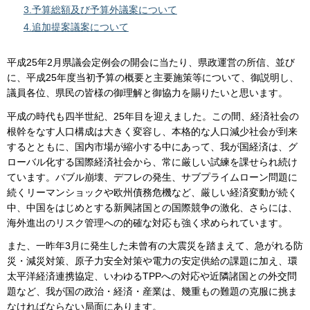
3.予算総額及び予算外議案について
4.追加提案議案について
平成25年2月県議会定例会の開会に当たり、県政運営の所信、並び
に、平成25年度当初予算の概要と主要施策等について、御説明し、
議員各位、県民の皆様の御理解と御協力を賜りたいと思います。
平成の時代も四半世紀、25年目を迎えました。この間、経済社会の
根幹をなす人口構成は大きく変容し、本格的な人口減少社会が到来
するとともに、国内市場が縮小する中にあって、我が国経済は、グ
ローバル化する国際経済社会から、常に厳しい試練を課せられ続け
ています。バブル崩壊、デフレの発生、サブプライムローン問題に
続くリーマンショックや欧州債務危機など、厳しい経済変動が続く
中、中国をはじめとする新興諸国との国際競争の激化、さらには、
海外進出のリスク管理への的確な対応も強く求められています。
また、一昨年3月に発生した未曾有の大震災を踏まえて、急がれる防
災・減災対策、原子力安全対策や電力の安定供給の課題に加え、環
太平洋経済連携協定、いわゆるTPPへの対応や近隣諸国との外交問
題など、我が国の政治・経済・産業は、幾重もの難題の克服に挑ま
なければならない局面にあります。