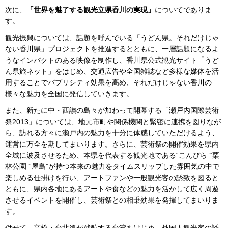
次に、
「世界を魅了する観光立県香川の実現」
についてでありま
す。
観光振興については、話題を呼んでいる「うどん県。それだけじゃ
ない香川県」プロジェクトを推進するとともに、一層話題になるよ
うなインパクトのある映像を制作し、香川県公式観光サイト「うど
ん県旅ネット」をはじめ、交通広告や全国雑誌など多様な媒体を活
用することでパブリシティ効果を高め、それだけじゃない香川の
様々な魅力を全国に発信していきます。
また、新たに中・西讃の島々が加わって開幕する「瀬戸内国際芸術
祭2013」については、地元市町や関係機関と緊密に連携を図りなが
ら、訪れる方々に瀬戸内の魅力を十分に体感していただけるよう、
運営に万全を期してまいります。さらに、芸術祭の開催効果を県内
全域に波及させるため、本県を代表する観光地である“こんぴら”“栗
林公園”“屋島”が持つ本来の魅力をタイムスリップした雰囲気の中で
楽しめる仕掛けを行い、アートファンや一般観光客の誘致を図ると
ともに、県内各地にあるアートや食などの魅力を活かして広く周遊
させるイベントを開催し、芸術祭との相乗効果を発揮してまいりま
す。