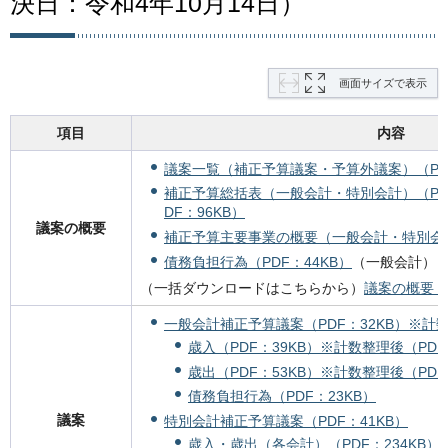
決日：令和4年10月14日）
画面サイズで表示
項目
内容
議案一覧（補正予算議案・予算外議案）（PDF
補正予算総括表（一般会計・特別会計）（PDF
DF：96KB）
議案の概要
補正予算主要事業の概要（一般会計・特別会計）
債務負担行為（PDF：44KB）
（一般会計）
（一括ダウンロードはこちらから）
議案の概要（P
一般会計補正予算議案（PDF：32KB）
※計数
歳入（PDF：39KB）
※計数整理後（PDF
歳出（PDF：53KB）
※計数整理後（PDF
債務負担行為（PDF：23KB）
議案
特別会計補正予算議案（PDF：41KB）
歳入・歳出（各会計）（PDF：234KB）