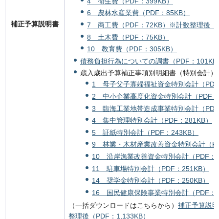
4 衛生費（PDF：399KB）
6 農林水産業費（PDF：85KB）
補正予算説明書
7 商工費（PDF：72KB）
※計数整理後（P
8 土木費（PDF：75KB）
10 教育費（PDF：305KB）
債務負担行為についての調書（PDF：101KB
歳入歳出予算補正事項別明細書（特別会計）
1 母子父子寡婦福祉資金特別会計（PDF：
2 中小企業高度化資金特別会計（PDF：3
3 臨海工業地帯造成事業特別会計（PDF：
4 集中管理特別会計（PDF：281KB）
5 証紙特別会計（PDF：243KB）
9 林業・木材産業改善資金特別会計（PDF
10 沿岸漁業改善資金特別会計（PDF：5
11 駐車場特別会計（PDF：251KB）
14 奨学金特別会計（PDF：250KB）
16 国民健康保険事業特別会計（PDF：3
（一括ダウンロードはこちらから）
補正予算説明書
整理後（PDF：1,133KB）