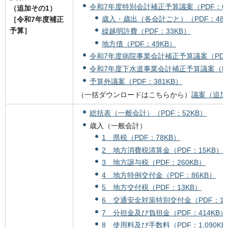
令和7年度特別会計補正予算議案（PDF：65
（追加その1）
歳入・歳出（各会計ごと）（PDF：481
［令和7年度補正
予算］
繰越明許費（PDF：33KB）
地方債（PDF：49KB）
令和7年度病院事業会計補正予算議案（PDF：
令和7年度下水道事業会計補正予算議案（PD
予算外議案（PDF：381KB）
（一括ダウンロードはこちらから）
議案（追加そ
総括表（一般会計）（PDF：52KB）
歳入（一般会計）
1 県税（PDF：78KB）
2 地方消費税清算金（PDF：15KB）
3 地方譲与税（PDF：260KB）
4 地方特例交付金（PDF：86KB）
5 地方交付税（PDF：13KB）
6 交通安全対策特別交付金（PDF：14
7 分担金及び負担金（PDF：414KB）
8 使用料及び手数料（PDF：1,090KB