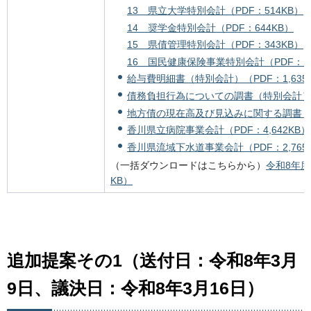
13 県立大学特別会計（PDF：514KB）
14 奨学金特別会計（PDF：644KB）
15 県債管理特別会計（PDF：343KB）
16 国民健康保険事業特別会計（PDF：1,0
給与費明細書（特別会計）（PDF：1,635
債務負担行為についての調書（特別会計）（P
地方債の現在高及び見込みに関する調書（特
香川県立病院事業会計（PDF：4,642KB）
香川県流域下水道事業会計（PDF：2,765
（一括ダウンロードはこちらから）
令和8年度
KB）
追加提案その1（送付日：令和8年3月
9日
、議決日：令和8年3月16日）