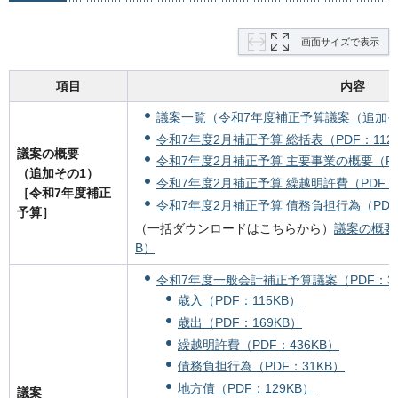
画面サイズで表示
項目
内容
議案一覧（令和7年度補正予算議案（追加その
令和7年度2月補正予算 総括表（PDF：112
議案の概要
令和7年度2月補正予算 主要事業の概要（PD
（追加その1）
令和7年度2月補正予算 繰越明許費（PDF：1
［令和7年度補正
令和7年度2月補正予算 債務負担行為（PDF
予算］
（一括ダウンロードはこちらから）
議案の概要（
B）
令和7年度一般会計補正予算議案（PDF：38
歳入（PDF：115KB）
歳出（PDF：169KB）
繰越明許費（PDF：436KB）
債務負担行為（PDF：31KB）
地方債（PDF：129KB）
議案