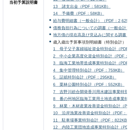
当初予算説明書
13 諸支出金（PDF：581KB）
14 予備費（PDF：58KB）
給与費明細書（一般会計）（PDF：2,625
債務負担行為についての調書（一般会計）（P
地方債の現在高及び見込みに関する調書（一
歳入歳出予算事項別明細書（特別会計）
1 母子父子寡婦福祉資金特別会計（PDF：
2 中小企業高度化資金特別会計（PDF：3
3 臨海工業地帯造成事業特別会計（PDF：
4 集中管理特別会計（PDF：759KB）
5 証紙特別会計（PDF：295KB）
6 栗林公園特別会計（PDF：552KB）
7 吉野川総合開発香川用水建設事業特別会計
8 番の州地区臨海工業用土地造成事業特別会
9 林業・木材産業改善資金特別会計（PDF
10 沿岸漁業改善資金特別会計（PDF：58
11 駐車場事業特別会計（PDF：822KB
12 内陸工業団地造成事業特別会計（PDF