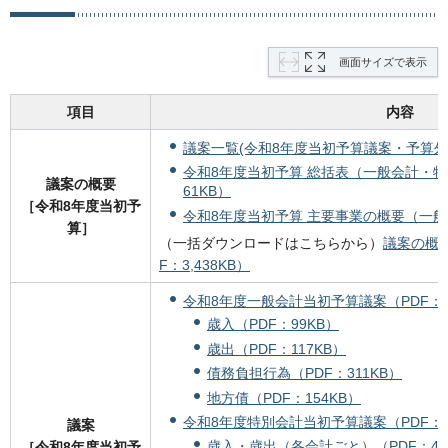
画面サイズで表示
項目
内容
議案一覧(令和8年度当初予算議案・予算外議
令和8年度当初予算 総括表（一般会計・特
議案の概要
61KB）
［令和8年度当初予
令和8年度当初予算 主要事業の概要（一般会計
算］
（一括ダウンロードはこちらから）
議案の概
F：3,438KB）
令和8年度一般会計当初予算議案（PDF：5
歳入（PDF：99KB）
歳出（PDF：117KB）
債務負担行為（PDF：311KB）
地方債（PDF：154KB）
令和8年度特別会計当初予算議案（PDF：6
議案
歳入・歳出（各会計ごと）（PDF：49
［令和8年度当初予