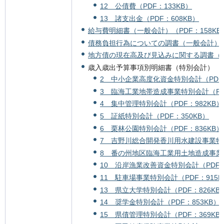
12 公債費（PDF：133KB）
13 諸支出金（PDF：608KB）
給与費明細書（一般会計）（PDF：158KB
債務負担行為についての調書（一般会計）（P
地方債の現在高及び見込みに関する調書（一般
歳入歳出予算事項別明細書（特別会計）
2 中小企業高度化資金特別会計（PDF：
3 臨海工業地帯造成事業特別会計（PDF：
4 集中管理特別会計（PDF：982KB）
5 証紙特別会計（PDF：350KB）
6 栗林公園特別会計（PDF：836KB）
7 吉野川総合開発香川用水建設事業特別
8 番の州地区臨海工業用土地造成事業特
10 沿岸漁業改善資金特別会計（PDF：
11 駐車場事業特別会計（PDF：915K
13 県立大学特別会計（PDF：826KB
14 奨学金特別会計（PDF：853KB）
15 県債管理特別会計（PDF：369KB