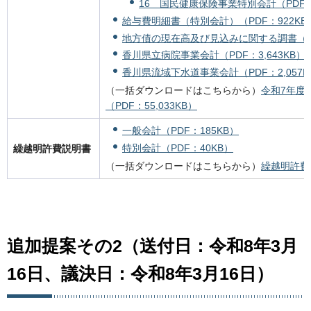
16 国民健康保険事業特別会計（PDF：1
給与費明細書（特別会計）（PDF：922KB
地方債の現在高及び見込みに関する調書（特別
香川県立病院事業会計（PDF：3,643KB）
香川県流域下水道事業会計（PDF：2,057K
（一括ダウンロードはこちらから）
令和7年度
（PDF：55,033KB）
一般会計（PDF：185KB）
特別会計（PDF：40KB）
繰越明許費説明書
（一括ダウンロードはこちらから）
繰越明許費説
追加提案その2（送付日：令和8年3月
16日
、議決日：令和8年3月16日）