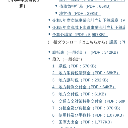
算］
債務負担行為（PDF：65KB）
地方債（PDF：29KB）
令和8年度病院事業会計当初予算議案（PDF
令和8年度流域下水道事業会計当初予算議案（
予算外議案（PDF：5,997KB）
（一括ダウンロードはこちらから）
議案（PDF
総括表（一般会計）（PDF：342KB）
歳入（一般会計）
1 県税（PDF：570KB）
2 地方消費税清算金（PDF：68KB）
3 地方譲与税（PDF：292KB）
4 地方特例交付金（PDF：64KB）
5 地方交付税（PDF：61KB）
6 交通安全対策特別交付金（PDF：68K
7 分担金及び負担金（PDF：370KB）
8 使用料及び手数料（PDF：1,073KB）
9 国庫支出金（PDF：1,777KB）