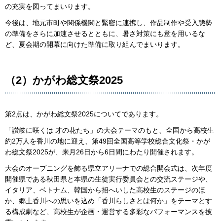
の充実を図ってまいります。
今後は、地元市町や関係機関と緊密に連携し、作品制作や受入態勢
の準備をさらに加速させるとともに、暑さ対策にも意を用いるな
ど、夏会期の開幕に向けた準備に取り組んでまいります。
（2）かがわ総文祭2025
第2点は、かがわ総文祭2025についてであります。
「讃岐に咲くは 才の花たち」の大会テーマのもと、全国から高校生
約2万人を香川の地に迎え、第49回全国高等学校総合文化祭・かが
わ総文祭2025が、来月26日から6日間にわたり開催されます。
大会のオープニングを飾る県立アリーナでの総合開会式は、次年度
開催県である秋田県と本県の生徒実行委員会との交流ステージや、
イタリア、ベトナム、韓国から招へいした高校生のステージのほ
か、郷土香川への思いを込め「香川らしさとは何か」をテーマとす
る構成劇など、高校生が企画・運営する多彩なパフォーマンスを披