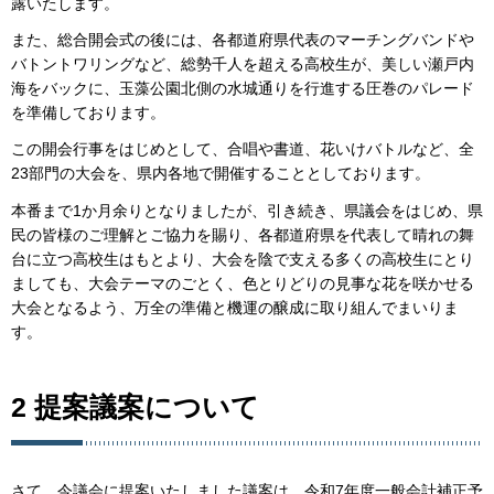
露いたします。
また、総合開会式の後には、各都道府県代表のマーチングバンドや
バトントワリングなど、総勢千人を超える高校生が、美しい瀬戸内
海をバックに、玉藻公園北側の水城通りを行進する圧巻のパレード
を準備しております。
この開会行事をはじめとして、合唱や書道、花いけバトルなど、全
23部門の大会を、県内各地で開催することとしております。
本番まで1か月余りとなりましたが、引き続き、県議会をはじめ、県
民の皆様のご理解とご協力を賜り、各都道府県を代表して晴れの舞
台に立つ高校生はもとより、大会を陰で支える多くの高校生にとり
ましても、大会テーマのごとく、色とりどりの見事な花を咲かせる
大会となるよう、万全の準備と機運の醸成に取り組んでまいりま
す。
2 提案議案について
さて、今議会に提案いたしました議案は、令和7年度一般会計補正予