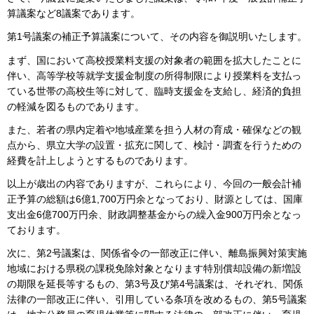
算議案など8議案であります。
第1号議案の補正予算議案について、その内容を御説明いたします。
まず、国において高校授業料支援の対象者の範囲を拡大したことに
伴い、高等学校等就学支援金制度の所得制限により授業料を支払っ
ている世帯の高校生等に対して、臨時支援金を支給し、経済的負担
の軽減を図るものであります。
また、若者の県内定着や地域産業を担う人材の育成・確保などの観
点から、県立大学の設置・拡充に関して、検討・調査を行うための
経費を計上しようとするものであります。
以上が歳出の内容でありますが、これらにより、今回の一般会計補
正予算の総額は6億1,700万円余となっており、財源としては、国庫
支出金6億700万円余、財政調整基金からの繰入金900万円余となっ
ております。
次に、第2号議案は、関係省令の一部改正に伴い、離島振興対策実施
地域における県税の課税免除対象となります特別償却設備の新増設
の期限を延長等するもの、第3号及び第4号議案は、それぞれ、関係
法律の一部改正に伴い、引用している条項を改めるもの、第5号議案