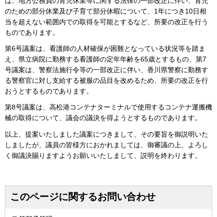
は、地方公務員の育児休業等に関する法律の一部改正に伴い、育児
のための部分休業及び子育て部分休暇について、1年につき10日相
当を超えない範囲内での取得を可能とするなど、所要の改正を行う
ものであります。
第6号議案は、看護師の人材確保が困難となっている状況等を踏ま
え、県立病院に勤務する看護師の定年年齢を65歳とするもの、第7
号議案は、警察法施行令等の一部改正に伴い、香川県警察に勤務す
る警察官に対し支給する被服の品目を改めるため、所要の改正を行
おうとするものであります。
第8号議案は、高松港コンテナターミナルで使用するコンテナ運搬機
械の取得について、議会の議決を得ようとするものであります。
以上、提案いたしました議案につきまして、その要旨を御説明いた
しましたが、議員の皆様方におかれましては、御審議の上、よろし
く御議決賜りますようお願いいたしまして、説明を終わります。
このページに関するお問い合わせ