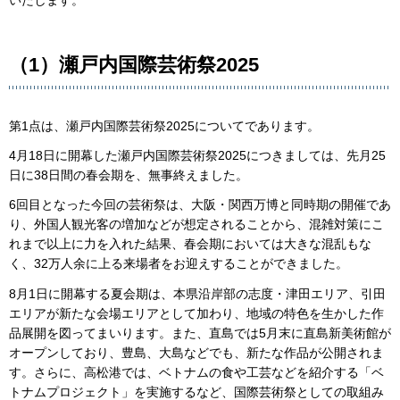
いたします。
（1）瀬戸内国際芸術祭2025
第1点は、瀬戸内国際芸術祭2025についてであります。
4月18日に開幕した瀬戸内国際芸術祭2025につきましては、先月25
日に38日間の春会期を、無事終えました。
6回目となった今回の芸術祭は、大阪・関西万博と同時期の開催であ
り、外国人観光客の増加などが想定されることから、混雑対策にこ
れまで以上に力を入れた結果、春会期においては大きな混乱もな
く、32万人余に上る来場者をお迎えすることができました。
8月1日に開幕する夏会期は、本県沿岸部の志度・津田エリア、引田
エリアが新たな会場エリアとして加わり、地域の特色を生かした作
品展開を図ってまいります。また、直島では5月末に直島新美術館が
オープンしており、豊島、大島などでも、新たな作品が公開されま
す。さらに、高松港では、ベトナムの食や工芸などを紹介する「ベ
トナムプロジェクト」を実施するなど、国際芸術祭としての取組み