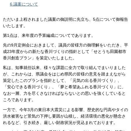
6.議案について
ただいま上程されました議案の御説明に先立ち、5点について御報告
いたします。
第1点は、来年度の予算編成についてであります。
先の9月定例会におきまして、議員の皆様方の御理解をいただき、平
成23年度からの新たな香川づくりの指針として「せとうち田園都市
香川創造プラン」を策定いたしました。
私は、知事就任以来、様々な課題に全力で取り組んでまいりました
が、これからは、県議会をはじめ県民の皆様の意見を踏まえながら
策定したこのプランを指針として、「元気の出る香川づくり」、
「安心できる香川づくり」、「夢と希望あふれる香川づくり」に、
なお一層、力を尽くさなければならないとの思いを強くしていると
ころであります。
一方で、今年3月の東日本大震災による影響、歴史的な円高やタイの
洪水被害など景気の下押し要因が山積し、経済環境の悪化が懸念さ
れるなど、引き続き、厳しい財政状況が見込まれております。