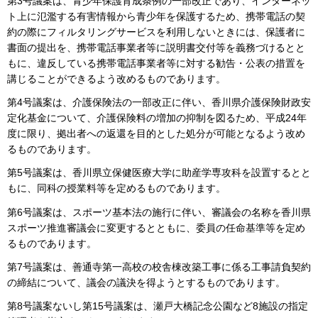
第3号議案は、青少年保護育成条例の一部改正であり、インターネッ
ト上に氾濫する有害情報から青少年を保護するため、携帯電話の契
約の際にフィルタリングサービスを利用しないときには、保護者に
書面の提出を、携帯電話事業者等に説明書交付等を義務づけるとと
もに、違反している携帯電話事業者等に対する勧告・公表の措置を
講じることができるよう改めるものであります。
第4号議案は、介護保険法の一部改正に伴い、香川県介護保険財政安
定化基金について、介護保険料の増加の抑制を図るため、平成24年
度に限り、拠出者への返還を目的とした処分が可能となるよう改め
るものであります。
第5号議案は、香川県立保健医療大学に助産学専攻科を設置するとと
もに、同科の授業料等を定めるものであります。
第6号議案は、スポーツ基本法の施行に伴い、審議会の名称を香川県
スポーツ推進審議会に変更するとともに、委員の任命基準等を定め
るものであります。
第7号議案は、善通寺第一高校の校舎棟改築工事に係る工事請負契約
の締結について、議会の議決を得ようとするものであります。
第8号議案ないし第15号議案は、瀬戸大橋記念公園など8施設の指定