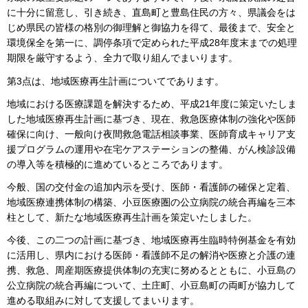
に十分に留意し、引き続き、直島町と豊島住民の方々、県議会をは
じめ県民の皆様の格別の御理解と御協力を得て、最後まで、安全と
環境保全を第一に、調停条項で定められた平成28年度末までの処理
期限を厳守するよう、全力で取り組んでまいります。
第3点は、地域医療再生計画についてであります。
地域における医療課題を解決するため、平成21年度に策定いたしま
した地域医療再生計画に基づき、現在、救急医療体制の強化や医師
確保に向け、一般向け夜間救急電話相談事業、医師育成キャリア支
援プログラムの運用や在宅ケアステーションの整備、がん検診設備
の導入等を積極的に進めているところであります。
今般、国の交付金の追加内示を受け、医師・看護師の確保と定着、
地域医療連携体制の構築、小豆医療圏の公立病院の統合再編を三本
柱として、新たな地域医療再生計画を策定いたしました。
今後、この二つの計画に基づき、地域医療再生臨時特例基金を有効
に活用し、県内における医師・看護師不足の解消や医療と介護の連
携、救急、周産期医療提供体制の充実に努めるとともに、小豆島の
公立病院の統合再編について、土庄町、小豆島町の両町が協力して
進める取組みに対して支援してまいります。