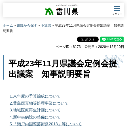
香川県
メニュー
ホーム
>
組織から探す
>
予算課
> 平成23年11月県議会定例会提出議案 知事説
明要旨
ページID：8173
公開日：2020年12月10日
平成23年11月県議会定例会提
出議案 知事説明要旨
1.来年度の予算編成について
2.豊島廃棄物等処理事業について
3.地域医療再生計画について
4.新中央病院の整備について
5.「瀬戸内国際芸術祭2013」等について