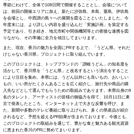
季節にわけて、全体で108日間で開催することとし、会場について
は、前回の開催エリアに加え、新たに沙弥島、本島、粟島、伊吹島
を会場とし、中西讃の島々への展開を図ることといたしました。今
年度末には、より詳しい内容を盛り込んだ「実施計画」を策定する
予定であり、引き続き、地元市町や関係機関等との密接な連携を図
りながら、その準備に全力を傾注してまいります。
また、現在、香川の魅力を全国にPRする上で、「うどん県。それだ
けじゃない香川県」プロジェクトに取り組んでいます。
このプロジェクトは、トップブランドの「讃岐うどん」の知名度を
活かして、香川県を「うどん県」と改名するという演出をすること
により注目を集め、本県には、うどん以外にも良いもの、おいしい
もの、いい所がたくさんあることを広く紹介し、旅行先や商品の購
入先などとして選んでもらうための取組みであります。本県出身の9
名のタレント、アーティストの皆様の御協力を得て、10月11日に東
京で発表したところ、インターネット上で大きな反響を呼び、ま
た、新聞や多数のテレビ番組に取り上げられ、多くの県産品が紹介
されるなど、予想を超えるPR効果が生まれております。今後とも、
このプロジェクトの取組みを通じて、豊かな食と魅力ある観光資源
に恵まれた香川のPRに努めてまいります。