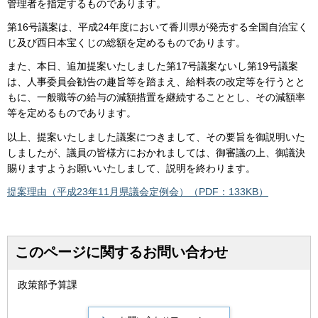
管理者を指定するものであります。
第16号議案は、平成24年度において香川県が発売する全国自治宝く
じ及び西日本宝くじの総額を定めるものであります。
また、本日、追加提案いたしました第17号議案ないし第19号議案
は、人事委員会勧告の趣旨等を踏まえ、給料表の改定等を行うとと
もに、一般職等の給与の減額措置を継続することとし、その減額率
等を定めるものであります。
以上、提案いたしました議案につきまして、その要旨を御説明いた
しましたが、議員の皆様方におかれましては、御審議の上、御議決
賜りますようお願いいたしまして、説明を終わります。
提案理由（平成23年11月県議会定例会）（PDF：133KB）
このページに関するお問い合わせ
政策部予算課