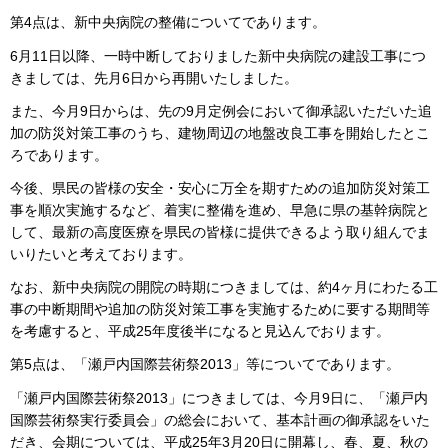
第4点は、新中央病院の整備についてであります。
6月11日以降、一時中断しておりました新中央病院の建設工事につ
きましては、先月6日から再開いたしました。
また、今月9日からは、先の9月定例会において御承認いただいた追
加の防災対策工事のうち、建物周辺の地盤改良工事を開始したとこ
ろであります。
今後、県民の皆様の安全・安心に万全を期すための追加防災対策工
事を順次実施するなど、着実に整備を進め、早急に県の基幹病院と
して、最新の高度医療を県民の皆様に提供できるよう取り組んでま
いりたいと考えております。
なお、新中央病院の開院の時期につきましては、約4ヶ月にわたる工
事の中断期間や追加の防災対策工事を実施するために要する期間等
を考慮すると、平成25年度後半になると見込んでおります。
第5点は、「瀬戸内国際芸術祭2013」等についてであります。
「瀬戸内国際芸術祭2013」につきましては、今月9日に、「瀬戸内
国際芸術祭実行委員会」の総会において、基本計画の御承認をいた
だき、会期については、平成25年3月20日に開幕し、春、夏、秋の