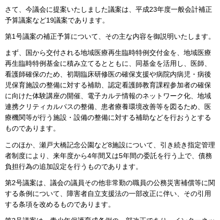
さて、今議会に提案いたしました議案は、平成23年度一般会計補正
予算議案など19議案であります。
第1号議案の補正予算について、その主な内容を御説明いたします。
まず、国から交付される地域医療再生臨時特例交付金を、地域医療
再生臨時特例基金に積み立てるとともに、同基金を活用し、医師、
看護師確保のため、初期臨床研修医の確保支援や病院内病児・病後
児保育施設の整備に対する補助、認定看護師教育課程参加者の確保
に向けた体験講座の開催、電子カルテ情報のネットワーク化、地域
連携クリティカルパスの整備、患者療養環境改善等を図るため、医
療機関等が行う施設・設備の整備に対する補助などを行おうとする
ものであります。
このほか、瀬戸大橋記念公園など8施設について、引き続き指定管理
者制度により、来年度から4年間又は5年間の委託を行う上で、債務
負担行為の追加設定を行うものであります。
第2号議案は、議会の議員その他非常勤の職員の公務災害補償等に関
する条例について、障害者自立支援法の一部改正に伴い、その引用
する条項を改めるものであります。