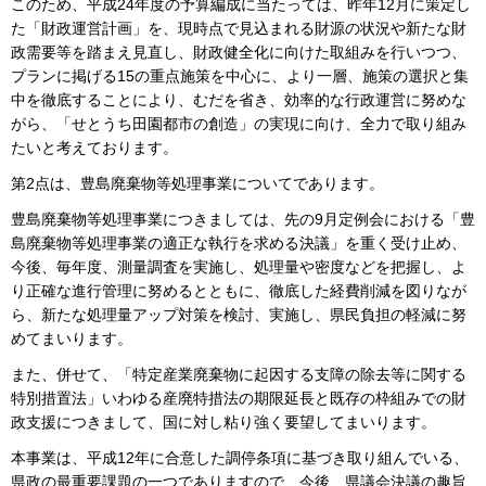
このため、平成24年度の予算編成に当たっては、昨年12月に策定し
た「財政運営計画」を、現時点で見込まれる財源の状況や新たな財
政需要等を踏まえ見直し、財政健全化に向けた取組みを行いつつ、
プランに掲げる15の重点施策を中心に、より一層、施策の選択と集
中を徹底することにより、むだを省き、効率的な行政運営に努めな
がら、「せとうち田園都市の創造」の実現に向け、全力で取り組み
たいと考えております。
第2点は、豊島廃棄物等処理事業についてであります。
豊島廃棄物等処理事業につきましては、先の9月定例会における「豊
島廃棄物等処理事業の適正な執行を求める決議」を重く受け止め、
今後、毎年度、測量調査を実施し、処理量や密度などを把握し、よ
り正確な進行管理に努めるとともに、徹底した経費削減を図りなが
ら、新たな処理量アップ対策を検討、実施し、県民負担の軽減に努
めてまいります。
また、併せて、「特定産業廃棄物に起因する支障の除去等に関する
特別措置法」いわゆる産廃特措法の期限延長と既存の枠組みでの財
政支援につきまして、国に対し粘り強く要望してまいります。
本事業は、平成12年に合意した調停条項に基づき取り組んでいる、
県政の最重要課題の一つでありますので、今後、県議会決議の趣旨