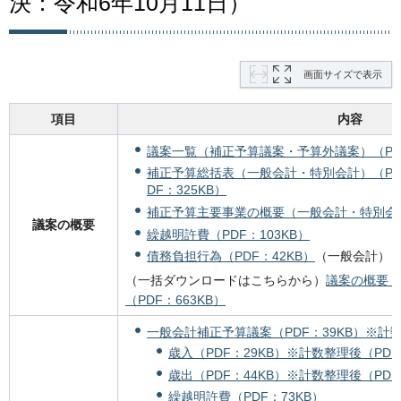
決：令和6年10月11日
）
画面サイズで表示
項目
内容
議案一覧（補正予算議案・予算外議案）（PDF
補正予算総括表（一般会計・特別会計）（PDF
DF：325KB）
補正予算主要事業の概要（一般会計・特別会計）
議案の概要
繰越明許費（PDF：103KB）
債務負担行為（PDF：42KB）
（一般会計）
（一括ダウンロードはこちらから）
議案の概要（P
（PDF：663KB）
一般会計補正予算議案（PDF：39KB）
※計数
歳入（PDF：29KB）
※計数整理後（PDF
歳出（PDF：44KB）
※計数整理後（PDF
繰越明許費（PDF：73KB）