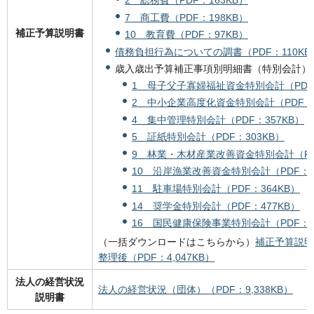
7 商工費（PDF：198KB）
補正予算説明書
10 教育費（PDF：97KB）
債務負担行為についての調書（PDF：110KB
歳入歳出予算補正事項別明細書（特別会計）
1 母子父子寡婦福祉資金特別会計（PDF：
2 中小企業高度化資金特別会計（PDF：3
4 集中管理特別会計（PDF：357KB）
5 証紙特別会計（PDF：303KB）
9 林業・木材産業改善資金特別会計（PDF
10 沿岸漁業改善資金特別会計（PDF：8
11 駐車場特別会計（PDF：364KB）
14 奨学金特別会計（PDF：477KB）
16 国民健康保険事業特別会計（PDF：3
（一括ダウンロードはこちらから）
補正予算説明書
整理後（PDF：4,047KB）
法人の経営状況
法人の経営状況（団体）（PDF：9,338KB）
説明書