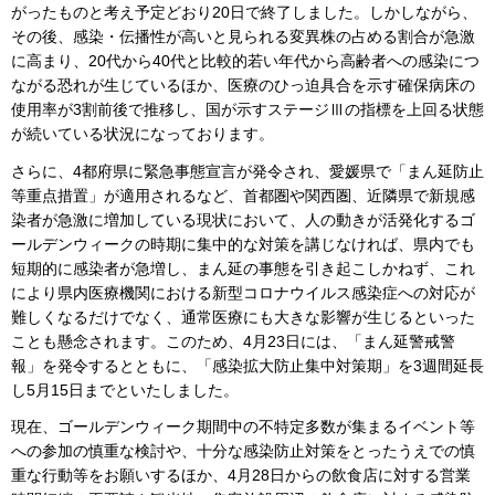
がったものと考え予定どおり20日で終了しました。しかしながら、
その後、感染・伝播性が高いと見られる変異株の占める割合が急激
に高まり、20代から40代と比較的若い年代から高齢者への感染につ
ながる恐れが生じているほか、医療のひっ迫具合を示す確保病床の
使用率が3割前後で推移し、国が示すステージⅢの指標を上回る状態
が続いている状況になっております。
さらに、4都府県に緊急事態宣言が発令され、愛媛県で「まん延防止
等重点措置」が適用されるなど、首都圏や関西圏、近隣県で新規感
染者が急激に増加している現状において、人の動きが活発化するゴ
ールデンウィークの時期に集中的な対策を講じなければ、県内でも
短期的に感染者が急増し、まん延の事態を引き起こしかねず、これ
により県内医療機関における新型コロナウイルス感染症への対応が
難しくなるだけでなく、通常医療にも大きな影響が生じるといった
ことも懸念されます。このため、4月23日には、「まん延警戒警
報」を発令するとともに、「感染拡大防止集中対策期」を3週間延長
し5月15日までといたしました。
現在、ゴールデンウィーク期間中の不特定多数が集まるイベント等
への参加の慎重な検討や、十分な感染防止対策をとったうえでの慎
重な行動等をお願いするほか、4月28日からの飲食店に対する営業