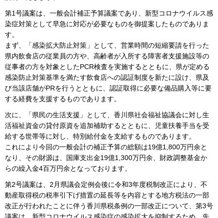
第1号議案は、一般会計補正予算議案であり、新型コロナウイルス感
染症対策として早急に対応が必要なものを御提案したものでありま
す。
まず、「感染拡大防止対策」として、営業時間の短縮要請を行った
県内飲食店の従業員の方や、高齢者が入所する障害者支援施設等の
従事者の方を対象としたPCR検査を実施するとともに、県が定める
感染防止対策基準を満たす飲食店への認証制度を新たに設け、県及
び当該店舗がPRを行うとともに、認証取得に必要な備品購入等に要
する経費を支援するものであります。
次に、「県民の生活支援」として、香川県社会福祉協議会に対し生
活福祉資金の貸付原資を追加補助するとともに、児童扶養手当を受
給する世帯等に対し、特別給付金を支給するものであります。
これにより今回の一般会計の補正予算の総額は19億1,800万円余と
なり、その財源は、国庫支出金19億1,300万円余、財政調整基金か
らの繰入金4百万円余となっております。
第2号議案は、2月県議会定例会後に令和3年度税制改正により、不
動産取得税の税率引下げ措置の延長等を内容とする地方税法の一部
改正が行われたことに伴う香川県税条例の一部改正について、第3号
議案は、新型コロナウイルス感染症の感染拡大を抑制するため、先