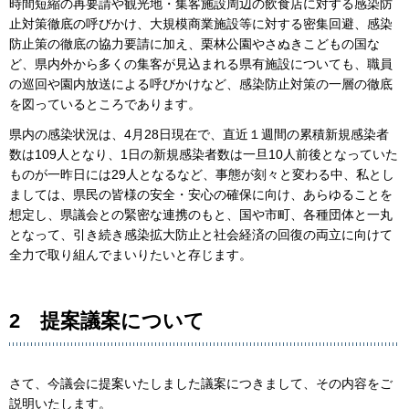
時間短縮の再要請や観光地・集客施設周辺の飲食店に対する感染防
止対策徹底の呼びかけ、大規模商業施設等に対する密集回避、感染
防止策の徹底の協力要請に加え、栗林公園やさぬきこどもの国な
ど、県内外から多くの集客が見込まれる県有施設についても、職員
の巡回や園内放送による呼びかけなど、感染防止対策の一層の徹底
を図っているところであります。
県内の感染状況は、4月28日現在で、直近１週間の累積新規感染者
数は109人となり、1日の新規感染者数は一旦10人前後となっていた
ものが一昨日には29人となるなど、事態が刻々と変わる中、私とし
ましては、県民の皆様の安全・安心の確保に向け、あらゆることを
想定し、県議会との緊密な連携のもと、国や市町、各種団体と一丸
となって、引き続き感染拡大防止と社会経済の回復の両立に向けて
全力で取り組んでまいりたいと存じます。
2 提案議案について
さて、今議会に提案いたしました議案につきまして、その内容をご
説明いたします。