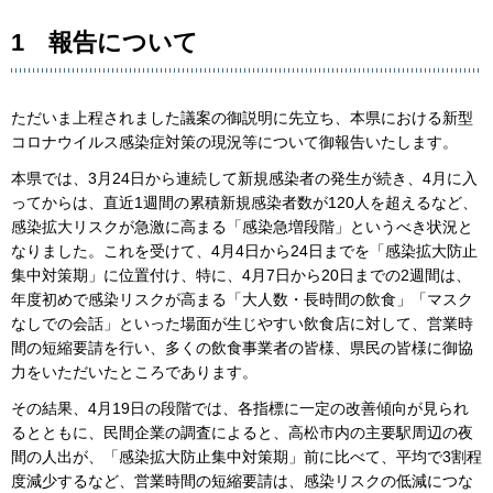
1 報告について
ただいま上程されました議案の御説明に先立ち、本県における新型
コロナウイルス感染症対策の現況等について御報告いたします。
本県では、3月24日から連続して新規感染者の発生が続き、4月に入
ってからは、直近1週間の累積新規感染者数が120人を超えるなど、
感染拡大リスクが急激に高まる「感染急増段階」というべき状況と
なりました。これを受けて、4月4日から24日までを「感染拡大防止
集中対策期」に位置付け、特に、4月7日から20日までの2週間は、
年度初めで感染リスクが高まる「大人数・長時間の飲食」「マスク
なしでの会話」といった場面が生じやすい飲食店に対して、営業時
間の短縮要請を行い、多くの飲食事業者の皆様、県民の皆様に御協
力をいただいたところであります。
その結果、4月19日の段階では、各指標に一定の改善傾向が見られ
るとともに、民間企業の調査によると、高松市内の主要駅周辺の夜
間の人出が、「感染拡大防止集中対策期」前に比べて、平均で3割程
度減少するなど、営業時間の短縮要請は、感染リスクの低減につな