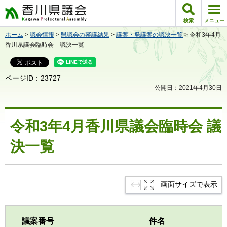
香川県議会
検索
メニュー
ホーム
>
議会情報
>
県議会の審議結果
>
議案・発議案の議決一覧
> 令和3年4月
香川県議会臨時会 議決一覧
ページID：23727
公開日：2021年4月30日
令和3年4月香川県議会臨時会 議
決一覧
画面サイズで表示
議案番号
件名