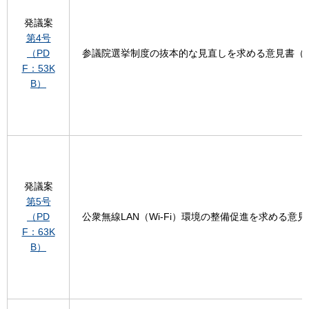
発議案
第4号
（PD
参議院選挙制度の抜本的な見直しを求める意見書（
F：53K
B）
発議案
第5号
（PD
公衆無線LAN（Wi-Fi）環境の整備促進を求める意
F：63K
B）