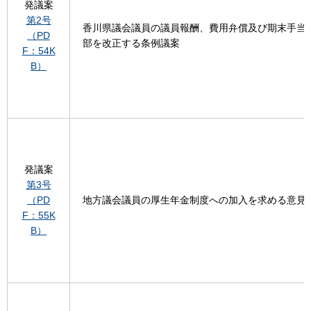
発議案
第2号
香川県議会議員の議員報酬、費用弁償及び期末手当
（PD
部を改正する条例議案
F：54K
B）
発議案
第3号
（PD
地方議会議員の厚生年金制度への加入を求める意見
F：55K
B）