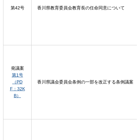
第42号
香川県教育委員会教育長の任命同意について
発議案
第1号
（PD
香川県議会委員会条例の一部を改正する条例議案
F：32K
B）