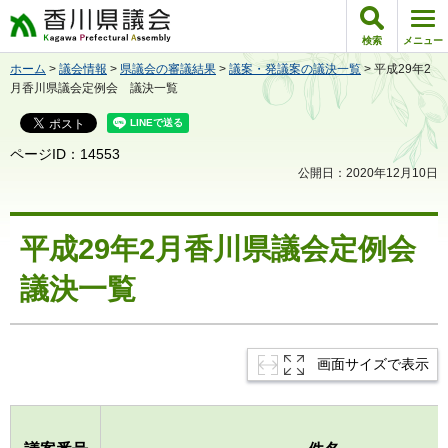
香川県議会
検索
メニュー
ホーム
>
議会情報
>
県議会の審議結果
>
議案・発議案の議決一覧
> 平成29年2
月香川県議会定例会 議決一覧
ページID：14553
公開日：2020年12月10日
平成29年2月香川県議会定例会
議決一覧
画面サイズで表示