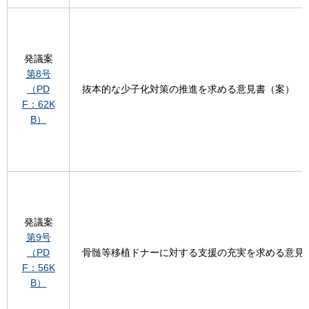
発議案
第8号
（PD
抜本的な少子化対策の推進を求める意見書（案）
F：62K
B）
発議案
第9号
（PD
骨髄等移植ドナーに対する支援の充実を求める意見
F：56K
B）