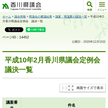
香川県議会
検索
メニュー
ホーム
>
議会情報
>
県議会の審議結果
>
議案・発議案の議決一覧
> 平成10年2
月香川県議会定例会 議決一覧
ページID：14452
公開日：2020年12月10日
平成10年2月香川県議会定例会
議決一覧
画面サイズで表示
議案番
件名