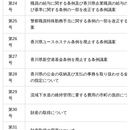
第24
職員の給与に関する条例及び香川県企業職員の給与の
号
び基準に関する条例の一部を改正する条例議案
第25
警察職員特殊勤務手当に関する条例の一部を改正する
号
案
第26
香川県ユースホステル条例を廃止する条例議案
号
第27
香川県新空港基金条例を廃止する条例議案
号
第28
香川県の公金の収納及び支払の事務を取り扱わせる金
号
の指定について
第29
流域下水道の維持管理に要する費用の市町の負担につ
号
第30
財産の取得について
号
第31