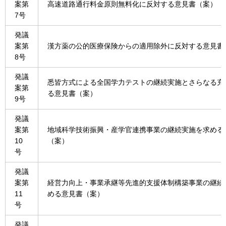
案第
高速道路通行料金原則無料化に反対する意見書（案）
7号
発議
案第
漢方薬の公的医療保険からの適用除外に反対する意見書
8号
発議
悉皆方式による全国学力テストの継続実施とさらなる充
案第
る意見書（案）
9号
発議
案第
地域科学技術振興・産学官連携事業の継続実施を求める
10
（案）
号
発議
案第
経営力向上・事業承継等先進的支援体制構築事業の継続
11
める意見書（案）
号
発議