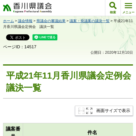
香川県議会
検索
メニュー
ホーム
>
議会情報
>
県議会の審議結果
>
議案・発議案の議決一覧
> 平成21年11
月香川県議会定例会 議決一覧
ページID：14517
公開日：2020年12月10日
平成21年11月香川県議会定例会
議決一覧
画面サイズで表示
議案番
件名