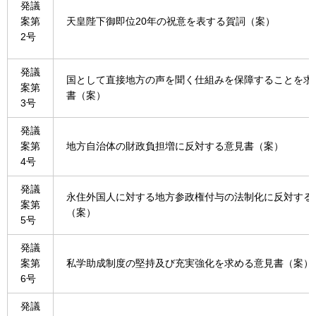
発議
案第
天皇陛下御即位20年の祝意を表する賀詞（案）
2号
発議
国として直接地方の声を聞く仕組みを保障することを求
案第
書（案）
3号
発議
案第
地方自治体の財政負担増に反対する意見書（案）
4号
発議
永住外国人に対する地方参政権付与の法制化に反対する
案第
（案）
5号
発議
案第
私学助成制度の堅持及び充実強化を求める意見書（案）
6号
発議