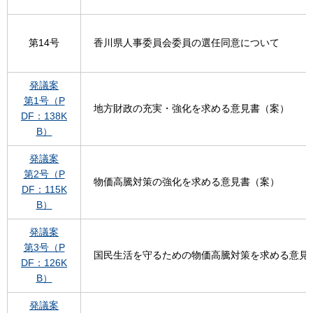
第14号
香川県人事委員会委員の選任同意について
発議案
第1号（P
地方財政の充実・強化を求める意見書（案）
DF：138K
B）
発議案
第2号（P
物価高騰対策の強化を求める意見書（案）
DF：115K
B）
発議案
第3号（P
国民生活を守るための物価高騰対策を求める意見
DF：126K
B）
発議案