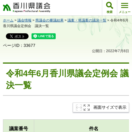
香川県議会
検索
メニュー
ホーム
>
議会情報
>
県議会の審議結果
>
議案・発議案の議決一覧
> 令和4年6月
香川県議会定例会 議決一覧
ページID：33677
公開日：2022年7月8日
令和4年6月香川県議会定例会 議
決一覧
画面サイズで表示
議案番号
件名