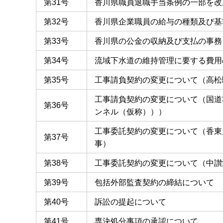
第31号
香川県職員退職手当条例の一部を改
第32号
香川県企業職員の給与の種類及び基
第33号
香川県の公金の収納及び支払の事務
第34号
流域下水道の維持管理に要する費用
第35号
工事請負契約の変更について（高松
工事請負契約の変更について（国道
第36号
ンネル（仮称）））
工事委託契約の変更について（香東
第37号
事）
第38号
工事委託契約の変更について（中讃
第39号
包括外部監査契約の締結について
第40号
訴訟の提起について
第41号
専決処分事項の承認について