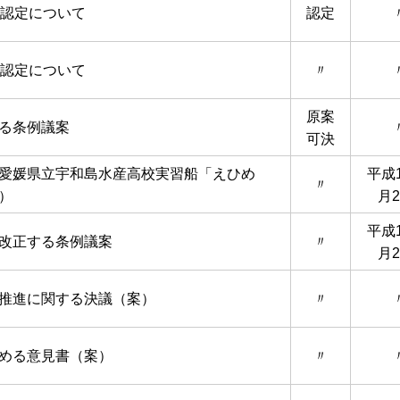
の認定について
認定
の認定について
〃
原案
る条例議案
可決
愛媛県立宇和島水産高校実習船「えひめ
平成1
〃
）
月2
平成1
改正する条例議案
〃
月2
推進に関する決議（案）
〃
める意見書（案）
〃