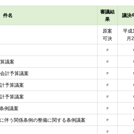
審議結
件名
議決
果
原案
平成1
可決
月2
〃
予算議案
〃
業会計予算議案
〃
会計予算議案
〃
会計予算議案
〃
条例議案
〃
に伴う関係条例の整備に関する条例議案
〃
〃