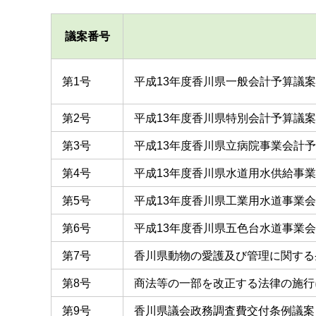
議案番号
第1号
平成13年度香川県一般会計予算議案
第2号
平成13年度香川県特別会計予算議案
第3号
平成13年度香川県立病院事業会計
第4号
平成13年度香川県水道用水供給事
第5号
平成13年度香川県工業用水道事業
第6号
平成13年度香川県五色台水道事業
第7号
香川県動物の愛護及び管理に関する
第8号
商法等の一部を改正する法律の施行
第9号
香川県議会政務調査費交付条例議案