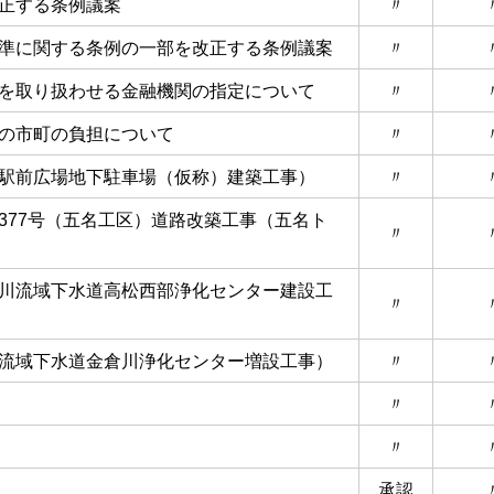
正する条例議案
〃
準に関する条例の一部を改正する条例議案
〃
を取り扱わせる金融機関の指定について
〃
の市町の負担について
〃
駅前広場地下駐車場（仮称）建築工事）
〃
377号（五名工区）道路改築工事（五名ト
〃
川流域下水道高松西部浄化センター建設工
〃
流域下水道金倉川浄化センター増設工事）
〃
〃
〃
承認