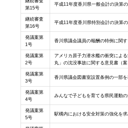
継続審査
平成11年度香川県一般会計の決算
第15号
継続審査
平成11年度香川県特別会計の決算
第16号
発議案第
香川県議会議員の報酬の特例に関す
1号
発議案第
アメリカ原子力潜水艦の衝突による
2号
丸」の沈没事故に関する意見書（案
発議案第
香川県議会図書室設置条例の一部を
3号
発議案第
みんなで子どもを育てる県民運動の
4号
発議案第
駅構内における安全対策の強化を求
5号