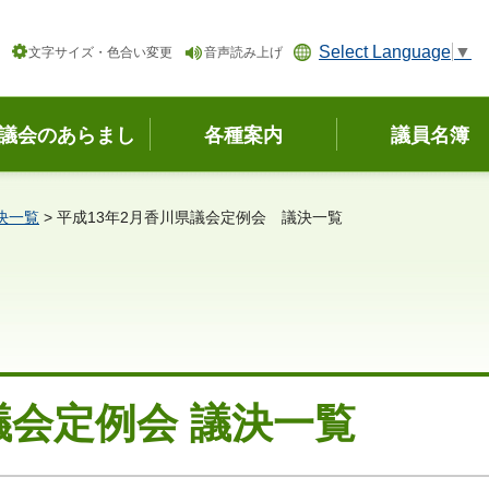
Select Language
▼
文字サイズ・色合い変更
音声読み上げ
議会のあらまし
各種案内
議員名簿
決一覧
> 平成13年2月香川県議会定例会 議決一覧
議会定例会 議決一覧