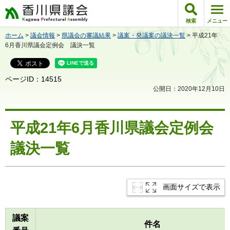
香川県議会
検索
メニュー
ホーム
>
議会情報
>
県議会の審議結果
>
議案・発議案の議決一覧
> 平成21年
6月香川県議会定例会 議決一覧
ページID：14515
公開日：2020年12月10日
平成21年6月香川県議会定例会
議決一覧
画面サイズで表示
議案
件名