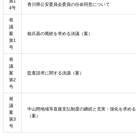
第1
香川県公安委員会委員の任命同意について
4号
発
議
案
核兵器の廃絶を求める決議（案）
第1
号
発
議
案
監査請求に関する決議（案）
第2
号
発
議
中山間地域等直接支払制度の継続と充実・強化を求める
案
（案）
第3
号