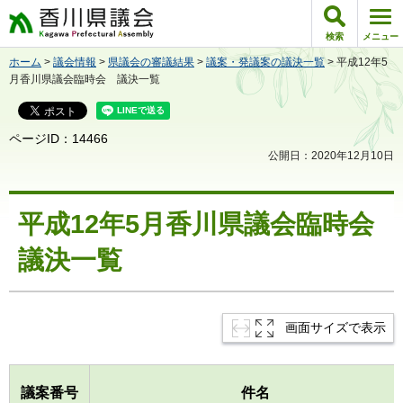
香川県議会
検索
メニュー
ホーム
>
議会情報
>
県議会の審議結果
>
議案・発議案の議決一覧
> 平成12年5
月香川県議会臨時会 議決一覧
ページID：14466
公開日：2020年12月10日
平成12年5月香川県議会臨時会
議決一覧
画面サイズで表示
議案番号
件名