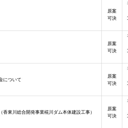
原案
可決
原案
可決
原案
金について
可決
原案
（香東川総合開発事業椛川ダム本体建設工事）
可決