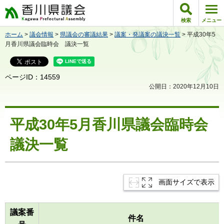
香川県議会
検索
メニュー
ホーム
>
議会情報
>
県議会の審議結果
>
議案・発議案の議決一覧
> 平成30年5
月香川県議会臨時会 議決一覧
ページID：14559
公開日：2020年12月10日
平成30年5月香川県議会臨時会
議決一覧
画面サイズで表示
議案番
件名