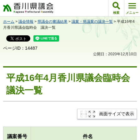
香川県議会
検索
メニュー
ホーム
>
議会情報
>
県議会の審議結果
>
議案・発議案の議決一覧
> 平成16年4
月香川県議会臨時会 議決一覧
ページID：14487
公開日：2020年12月10日
平成16年4月香川県議会臨時会
議決一覧
画面サイズで表示
議案番号
件名