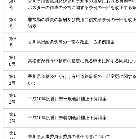
第7
香川県議会議員及び香川県知事の選挙における自動車の
号
ポスターの作成の公営に関する条例の一部を改正する条
第8
非常勤の職員の報酬及び費用弁償支給条例の一部を改正
号
議案
第9
香川県恩給条例等の一部を改正する条例議案
号
第1
高松市が行う中核市の指定に係る申出に関する同意につ
0号
第1
香川県道路公社が行う有料道路事業の一部変更に関する
1号
いて
第1
平成10年度香川県一般会計補正予算議案
2号
第1
平成10年度香川県特別会計補正予算議案
3号
第1
香川県人事委員会委員の選任同意について