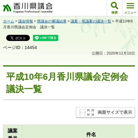
香川県議会
検索
メニュー
ホーム
>
議会情報
>
県議会の審議結果
>
議案・発議案の議決一覧
> 平成10年6
月香川県議会定例会 議決一覧
ページID：14454
公開日：2020年12月10日
平成10年6月香川県議会定例会
議決一覧
画面サイズで表示
議案
件名