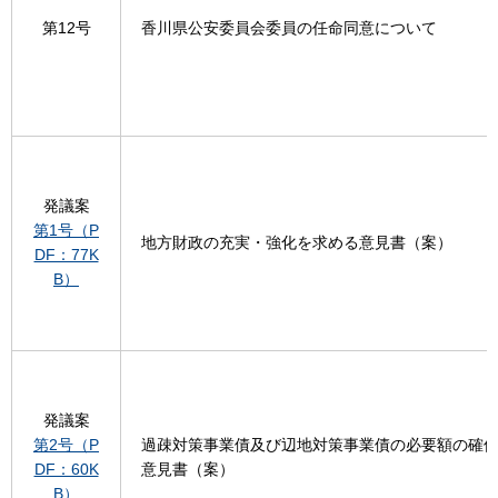
第12号
香川県公安委員会委員の任命同意について
発議案
第1号（P
地方財政の充実・強化を求める意見書（案）
DF：77K
B）
発議案
第2号（P
過疎対策事業債及び辺地対策事業債の必要額の確
DF：60K
意見書（案）
B）