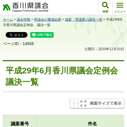
香川県議会
検索
メニュー
ホーム
>
議会情報
>
県議会の審議結果
>
議案・発議案の議決一覧
> 平成29年6
月香川県議会定例会 議決一覧
ページID：14555
公開日：2020年12月10日
平成29年6月香川県議会定例会
議決一覧
画面サイズで表示
議案番号
件名