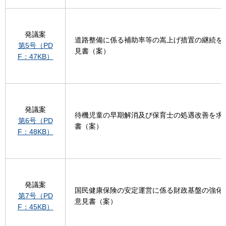
発議案
道路整備に係る補助率等の嵩上げ措置の継続を
第5号（PD
見書（案）
F：47KB）
発議案
待機児童の早期解消及び保育士の処遇改善を求
第6号（PD
書（案）
F：48KB）
発議案
国民健康保険の安定運営に係る財政基盤の強化
第7号（PD
意見書（案）
F：45KB）