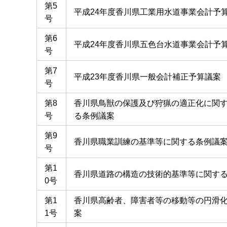
第5
平成24年度香川県工業用水道事業会計予
号
第6
平成24年度香川県五色台水道事業会計予
号
第7
平成23年度香川県一般会計補正予算議案
号
第8
香川県鳥獣の保護及び狩猟の適正化に関
号
る条例議案
第9
香川県職業訓練の基準等に関する条例議
号
第1
香川県道路の構造の技術的基準等に関す
0号
第1
香川県高齢者、障害者等の移動等の円滑
1号
案