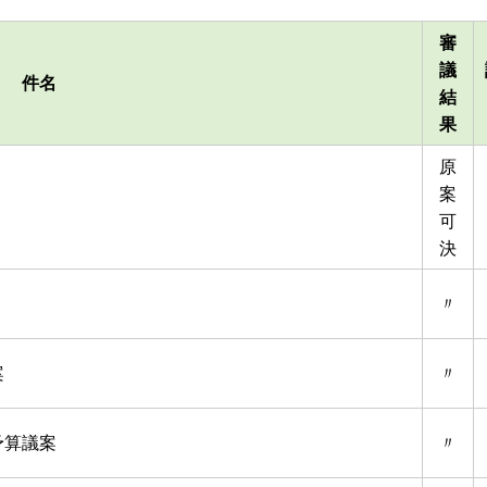
審
議
件名
結
果
原
案
可
決
〃
案
〃
予算議案
〃