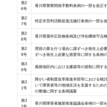
第2
香川県警察関係手数料条例の一部を改正
6号
第2
特定非営利活動促進法施行条例の一部を
7号
第2
香川県屋外広告物条例及び浄化槽保守点
8号
第2
理容の業を行う場合に講ずべき衛生上必
9号
ずべき衛生上必要な措置等に関する条例
第3
風致地区内における建築等の規制に関す
0号
障がい者制度改革推進本部等における検
第3
いて障害者等の地域生活を支援するため
1号
の整備に関する条例議案
第3
香川県障害者施策推進協議会条例の一部
2号