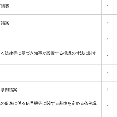
算議案
〃
算議案
〃
〃
する法律等に基づき知事が設置する標識の寸法に関す
〃
案
〃
る条例議案
〃
化の促進に係る信号機等に関する基準を定める条例議
〃