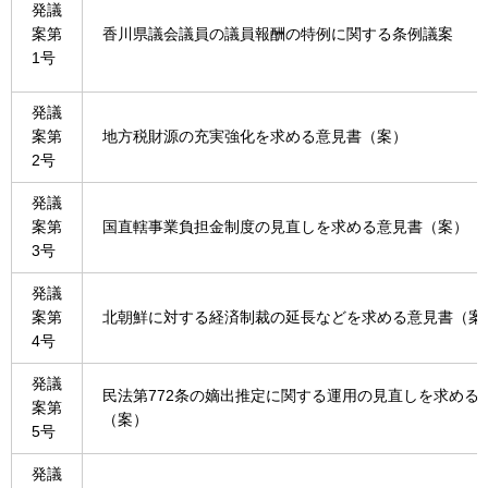
発議
案第
香川県議会議員の議員報酬の特例に関する条例議案
1号
発議
案第
地方税財源の充実強化を求める意見書（案）
2号
発議
案第
国直轄事業負担金制度の見直しを求める意見書（案）
3号
発議
案第
北朝鮮に対する経済制裁の延長などを求める意見書（案
4号
発議
民法第772条の嫡出推定に関する運用の見直しを求める
案第
（案）
5号
発議