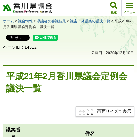
香川県議会
検索
メニュー
ホーム
>
議会情報
>
県議会の審議結果
>
議案・発議案の議決一覧
> 平成21年2
月香川県議会定例会 議決一覧
ページID：14512
公開日：2020年12月10日
平成21年2月香川県議会定例会
議決一覧
画面サイズで表示
議案番
件名