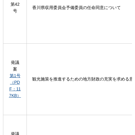
第42
香川県収用委員会予備委員の任命同意について
号
発議
案
第1号
観光施策を推進するための地方財政の充実を求める意
（PD
F：11
7KB）
発議