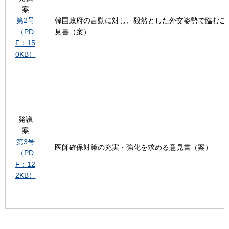
案
第2号
韓国政府の言動に対し、毅然とした外交姿勢で臨むこ
（PD
見書（案）
F：15
0KB）
発議
案
第3号
医師確保対策の充実・強化を求める意見書（案）
（PD
F：12
2KB）