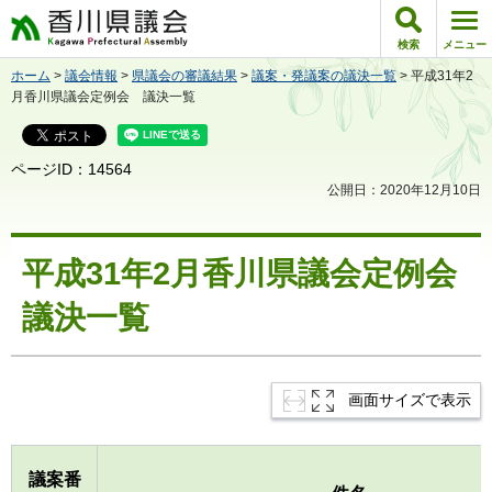
香川県議会
検索
メニュー
ホーム
>
議会情報
>
県議会の審議結果
>
議案・発議案の議決一覧
> 平成31年2
月香川県議会定例会 議決一覧
ページID：14564
公開日：2020年12月10日
平成31年2月香川県議会定例会
議決一覧
画面サイズで表示
議案番