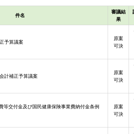
審議結
件名
果
原案
補正予算議案
可決
原案
業会計補正予算議案
可決
費等交付金及び国民健康保険事業費納付金条例
原案
可決