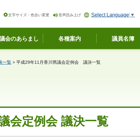
Select Language
▼
文字サイズ・色合い変更
音声読み上げ
議会のあらまし
各種案内
議員名簿
決一覧
> 平成29年11月香川県議会定例会 議決一覧
県議会定例会 議決一覧